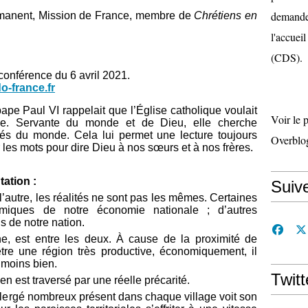
demande 
rmanent, Mission de France, membre de
Chrétiens en
l'accueil
(CDS).
oconférence du 6 avril 2021.
o-france.fr
pape Paul VI rappelait que l’Église catholique voulait
Voir le 
de. Servante du monde et de Dieu, elle cherche
tés du monde. Cela lui permet une lecture toujours
Overblo
 les mots pour dire Dieu à nos sœurs et à nos frères.
ation :
Suiv
 l’autre, les réalités ne sont pas les mêmes. Certaines
omiques de notre économie nationale ; d’autres
 de notre nation.
e, est entre les deux. À cause de la proximité de
être une région très productive, économiquement, il
 moins bien.
Twitt
en est traversé par une réelle précarité.
n clergé nombreux présent dans chaque village voit son