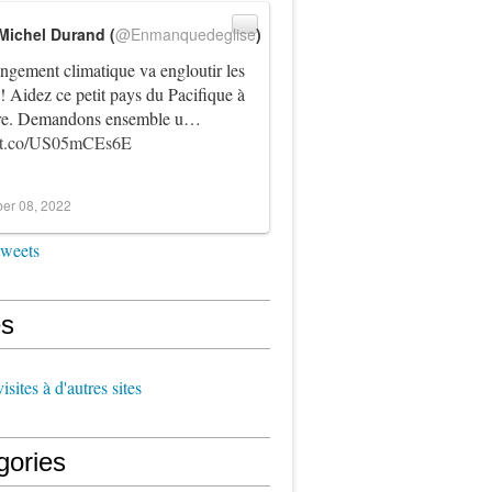
Michel Durand (
@Enmanquedeglise
)
ngement climatique va engloutir les
! Aidez ce petit pays du Pacifique à
vre. Demandons ensemble u…
//t.co/US05mCEs6E
er 08, 2022
tweets
s
sites à d'autres sites
gories