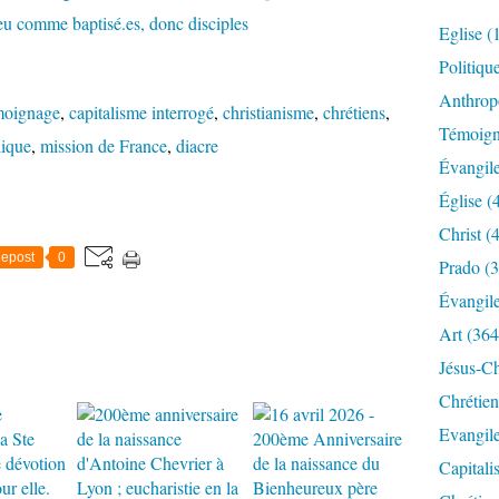
Eglise
(
Politiqu
Anthrop
oignage
,
capitalisme interrogé
,
christianisme
,
chrétiens
,
Témoig
lique
,
mission de France
,
diacre
Évangil
Église
(
Christ
(4
epost
0
Prado
(3
Évangil
Art
(364
Jésus-Ch
Chrétien
Evangil
Capitali