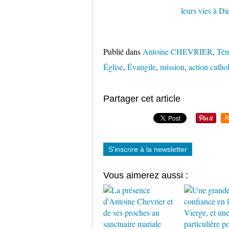
Publié dans
Antoine CHEVRIER
,
Tém
Église
,
Évangile
,
mission
,
action catho
Partager cet article
R
S'inscrire à la newsletter
Vous aimerez aussi :