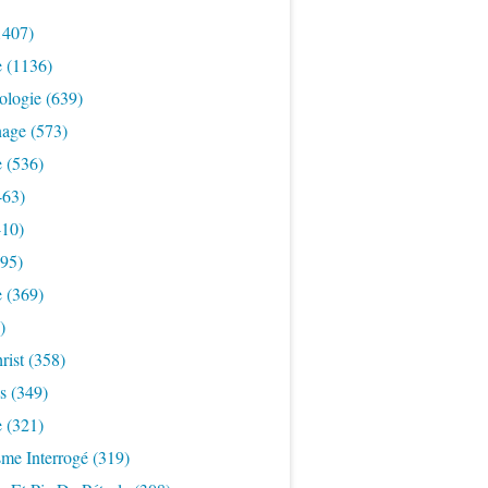
1407)
e
(1136)
ologie
(639)
nage
(573)
e
(536)
463)
10)
95)
e
(369)
)
rist
(358)
s
(349)
e
(321)
sme Interrogé
(319)