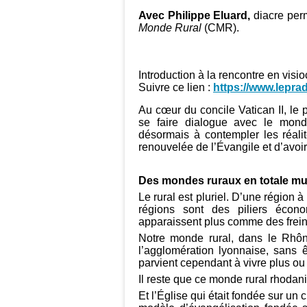
Avec Philippe Eluard,
diacre pe
Monde Rural
(CMR)
.
Introduction à la rencontre en visi
Suivre ce lien :
https://www.leprad
Au cœur du concile Vatican II, le 
se faire dialogue avec le mon
désormais à contempler les réali
renouvelée de l’Évangile et d’avoir
Des mondes ruraux en totale mut
Le rural est pluriel. D’une région à
régions sont des piliers écon
apparaissent plus comme des freins
Notre monde rural, dans le Rhôn
l’agglomération lyonnaise, sans 
parvient cependant à vivre plus ou
Il reste que ce monde rural rhodani
Et l’Église qui était fondée sur u