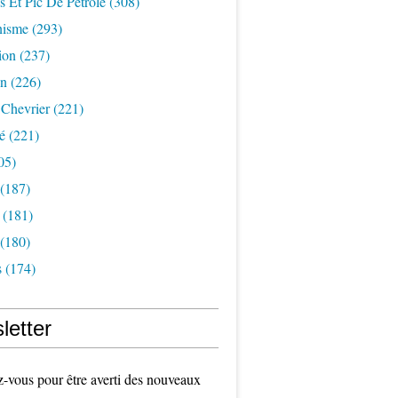
s Et Pic De Pétrole
(308)
nisme
(293)
ion
(237)
on
(226)
 Chevrier
(221)
é
(221)
05)
(187)
(181)
(180)
s
(174)
letter
vous pour être averti des nouveaux