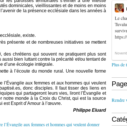
 les paroisses territoriales s’effriter à une vitesse
tés dominicales, vieillissantes et de moins en moins
r l’avenir de la présence ecclésiale dans les années à
Le cha
Tuvalu
survi
 ecclésiale, existe.
https:
rès présente et de nombreuses initiatives se mettent
Novemb
i
, des chrétiens qui souvent ne pratiquent plus sont
aussi bien luttant contre la précarité et/ou tentant de
Plus de 
e d’une écologie intégrale.
mette à l’écoute du monde rural. Une nouvelle forme
Page
dre l’Évangile aux femmes et aux hommes qui veulent
tisé.es, donc disciples. Il faut tisser des liens en
uipes qui partageront leurs vies, liront l’Évangile et
er notre monde à la Croix du Christ, qui est la source
Rendre vi
ui est Esprit d’Amour à l’œuvre.
Philippe Eluard
Caté