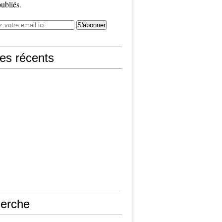
publiés.
les récents
erche