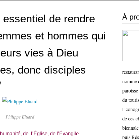
 essentiel de rendre
À pr
 femmes et hommes qui
leurs vies à Dieu
s, donc disciples
restauran
nommé en
d
paroisse 
du touris
l'iconog
Philippe Eluard
de ces ch
biennale
’humanité, de l’Église, de l’Évangile
puis Ré