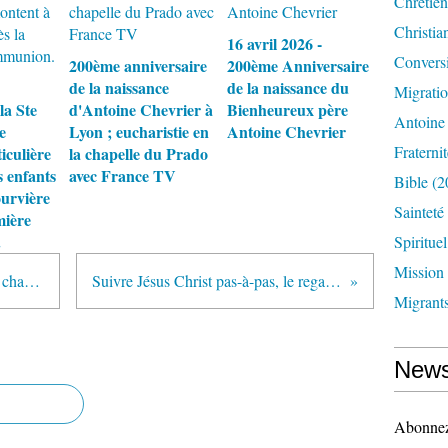
Chrétien
Christia
16 avril 2026 -
Convers
200ème anniversaire
200ème Anniversaire
de la naissance
de la naissance du
Migrati
la Ste
d'Antoine Chevrier à
Bienheureux père
Antoine
e
Lyon ; eucharistie en
Antoine Chevrier
Fraternit
iculière
la chapelle du Prado
s enfants
avec France TV
Bible
(2
urvière
Sainteté
mière
.
Spirituel
Mission
Asséner une parole du haut d’une chaire sacrée ignore le vécu des uns et des autres et conduit à l’exclusion de qui n‘est pas dans la ligne
Suivre Jésus Christ pas-à-pas, le regarder agir et annoncer la présence de Dieu parmi les hommes tout en faisant le bien autour de lui
Migrant
News
Abonnez-