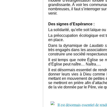
modèle d’évangélisation fondée sur
grandissante. À voir les communau
nombreuses, il faut s’interroger su
venir.
Des signes d’Espérance :
La solidarité, qu’elle soit laïque ou
La préoccupation écologique est t
en place.
Dans la dynamique de
Laudato s
très engagés dans les associations 
construire une société respectueus
Il est temps que notre Église se 
d’Église peut naître… Naîtra….
Il est désormais essentiel de ren
donner leurs vies à Dieu comme bap
mettant en mouvement de petites éq
se mettront en prière afin d’attach
de la vie donnée par le Père, vie q