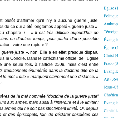
Eglise
(
Politiqu
t plutôt d’affirmer qu’il n’y a aucune guerre juste.
Anthrop
pos de ce qui a été longtemps appelé « guerre juste »,
Témoig
u chapitre 7 : «
Il est très difficile aujourd’hui de
 mûris en d’autres temps, pour parler d’une possible
Évangil
vation, voire une rupture ?
Église
(
«
guerre juste
», non. Elle a en effet presque disparu
Christ
(4
uis le Concile. Dans le catéchisme officiel de l’Église
Prado
(3
e une seule fois, à l’article 2309, mais c’est entre
s traditionnels énumérés dans la doctrine dite de la
Évangil
t le mot « dite » marquent clairement une distance.
»
Art
(364
e.
Jésus-Ch
Chrétien
tères de la mal nommée “doctrine de la guerre juste”
Evangil
ours aux armes, mais aussi à l’interdire et à le limiter :
s armes qui ne soit pas strictement limité. Or, depuis
Capitali
et des épiscopats, loin de déclarer obsolètes ces