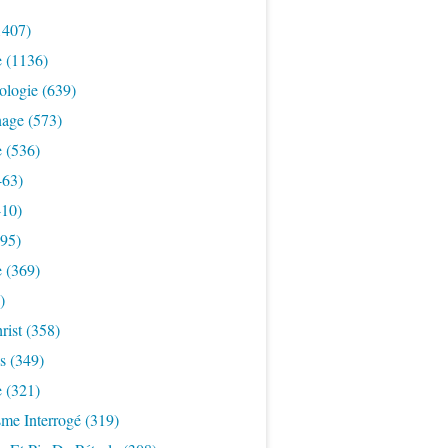
1407)
e
(1136)
ologie
(639)
nage
(573)
e
(536)
463)
10)
95)
e
(369)
)
rist
(358)
s
(349)
e
(321)
sme Interrogé
(319)