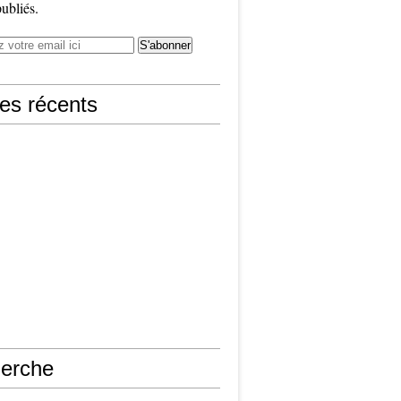
publiés.
les récents
erche