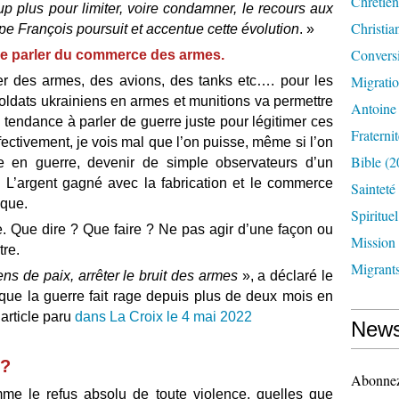
Chrétien
oup plus pour limiter, voire condamner, le recours aux
Christia
pe François poursuit et accentue cette évolution
. »
Convers
 de parler du commerce des armes.
Migrati
eter des armes, des avions, des tanks etc…. pour les
 soldats ukrainiens en armes et munitions va permettre
Antoine
s tendance à parler de guerre juste pour légitimer ces
Fraternit
ectivement, je vois mal que l’on puisse, même si l’on
Bible
(2
e en guerre, devenir de simple observateurs d’un
. L’argent gagné avec la fabrication et le commerce
Sainteté
ique.
Spirituel
e. Que dire ? Que faire ? Ne pas agir d’une façon ou
Mission
tre.
Migrant
 de paix, arrêter le bruit des armes
», a déclaré le
que la guerre fait rage depuis plus de deux mois en
 article paru
dans La Croix le 4 mai 2022
News
 ?
Abonnez-
mme le refus absolu de toute violence, quelles que