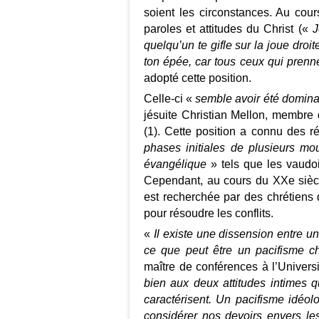
soient les circonstances. Au cours
paroles et attitudes du Christ («
J
quelqu’un te gifle sur la joue droit
ton épée, car tous ceux qui prenne
adopté cette position.
Celle-ci «
semble avoir été domina
jésuite Christian Mellon, membre 
(1). Cette position a connu des r
phases initiales de plusieurs mou
évangélique
» tels que les vaudoi
Cependant, au cours du XXe siècle
est recherchée par des chrétiens q
pour résoudre les conflits.
«
Il existe une dissension entre un
ce que peut être un pacifisme ch
maître de conférences à l’Universi
bien aux deux attitudes intimes 
caractérisent. Un pacifisme idéol
considérer nos devoirs envers les