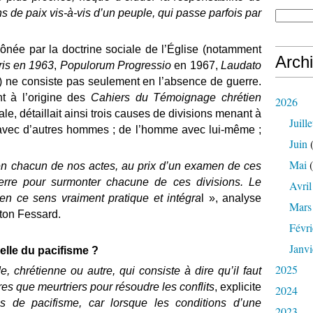
ns de paix vis-à-vis d’un peuple, qui passe parfois par
rônée par la doctrine sociale de l’Église (notamment
Arch
ris en 1963
,
Populorum Progressio
en 1967,
Laudato
 ne consiste pas seulement en l’absence de guerre.
t à l’origine des
Cahiers du Témoignage chrétien
2026
, détaillait ainsi trois causes de divisions menant à
Juille
s avec d’autres hommes ; de l’homme avec lui-même ;
Juin
(
Mai
(
, en chacun de nos actes, au prix d’un examen de ces
erre pour surmonter chacune de ces divisions. Le
Avril
 en ce sens vraiment pratique et intégra
l », analyse
Mars
ston Fessard.
Févri
Janvi
-elle du pacifisme ?
2025
e, chrétienne ou autre, qui consiste à dire qu’il faut
s que meurtriers pour résoudre les conflits
, explicite
2024
as de pacifisme, car lorsque les conditions d’une
2023