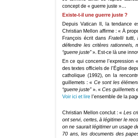
concept de « guerre juste »…
Existe-t-il une guerre juste ?
Depuis Vatican II, la tendance es
Christian Mellon affirme : « À pro
François écrit dans
Fratelli tutti,
a
défendre les critères rationnels,
“guerre juste”
». Est-ce là une inno
En ce qui concerne l’expression 
des textes officiels de l’Église dep
catholique (1992), on la rencontr
guillemets : «
Ce sont les élément
“guerre juste”
». «
Ces guillemets e
Voir ici et lire
l’ensemble de la pag
Christian Mellon conclut : «
Les cri
ont servi, certes, à légitimer le rec
on ne saurait légitimer un usage de
70 ans, les documents des papes 