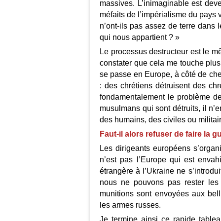
massives. L’inimaginable est deve
méfaits de l’impérialisme du pays 
n’ont-ils pas assez de terre dans
qui nous appartient ? »
Le processus destructeur est le mêm
constater que cela me touche plus
se passe en Europe, à côté de chez 
: des chrétiens détruisent des ch
fondamentalement le problème de 
musulmans qui sont détruits, il n’
des humains, des civiles ou militai
Faut-il alors refuser de faire la g
Les dirigeants européens s’organ
n’est pas l’Europe qui est envah
étrangère à l’Ukraine ne s’introdu
nous ne pouvons pas rester les
munitions sont envoyées aux bell
les armes russes.
Je termine ainsi ce rapide table