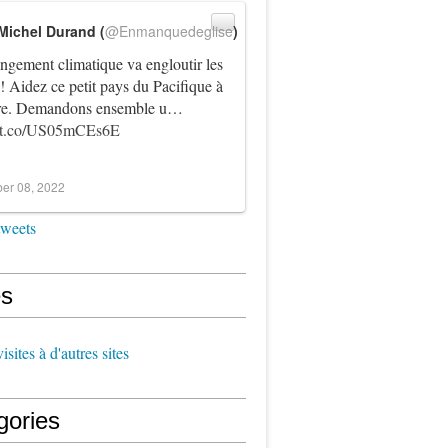
Michel Durand (
@Enmanquedeglise
)
ngement climatique va engloutir les
! Aidez ce petit pays du Pacifique à
vre. Demandons ensemble u…
//t.co/US05mCEs6E
er 08, 2022
tweets
s
sites à d'autres sites
gories