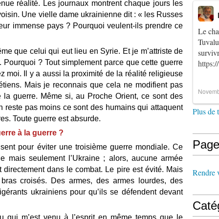
nue réalité. Les journaux montrent chaque jours les
voisin. Une vielle dame ukrainienne dit : « les Russes
 leur immense pays ? Pourquoi veulent-ils prendre ce
Le cha
Tuvalu
e que celui qui eut lieu en Syrie. Et je m’attriste de
survi
. Pourquoi ? Tout simplement parce que cette guerre
https:
moi. Il y a aussi la proximité de la réalité religieuse
rétiens. Mais je reconnais que cela ne modifient pas
Novemb
la guerre. Même si, au Proche Orient, ce sont des
en reste pas moins ce sont des humains qui attaquent
Plus de 
res. Toute guerre est absurde.
uerre à la guerre ?
Page
isent pour éviter une troisième guerre mondiale. Ce
ie mais seulement l’Ukraine ; alors, aucune armée
it directement dans le combat. Le pire est évité. Mais
Rendre vi
 bras croisés. Des armes, des armes lourdes, des
igérants ukrainiens pour qu’ils se défendent devant
Caté
au qui m’est venu à l’esprit en même temps que le