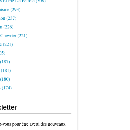
s Et Pic De Pétrole
(308)
nisme
(293)
ion
(237)
on
(226)
 Chevrier
(221)
é
(221)
05)
(187)
(181)
(180)
s
(174)
letter
vous pour être averti des nouveaux