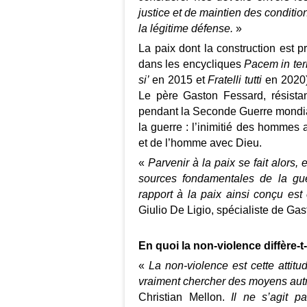
justice et de maintien des conditio
la légitime défense.
»
La paix dont la construction est p
dans les encycliques
Pacem in ter
si’
en 2015 et
Fratelli tutti
en 2020)
Le père Gaston Fessard, résistan
pendant la Seconde Guerre mondiale
la guerre : l’inimitié des homme
et de l’homme avec Dieu.
«
Parvenir à la paix se fait alors
sources fondamentales de la gu
rapport à la paix ainsi conçu est
Giulio De Ligio, spécialiste de Ga
En quoi la non‑violence diffère-t
«
La non-violence est cette attitud
vraiment chercher des moyens autre
Christian Mellon.
Il ne s’agit p