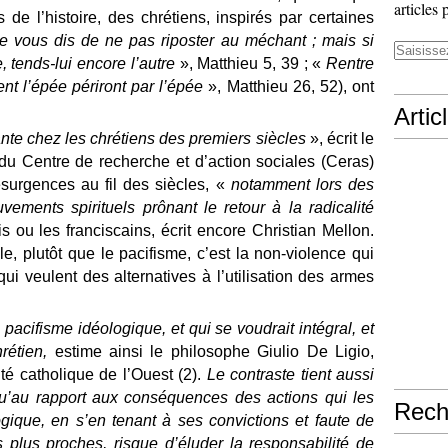
articles 
 de l’histoire, des chrétiens, inspirés par certaines
e vous dis de ne pas riposter au méchant ; mais si
e, tends-lui encore l’autre
», Matthieu 5, 39 ; «
Rentre
nt l’épée périront par l’épée
», Matthieu 26, 52), ont
Artic
nte chez les chrétiens des premiers siècles
», écrit le
du Centre de recherche et d’action sociales (Ceras)
ésurgences au fil des siècles, «
notamment lors des
vements spirituels prônant le retour à la radicalité
s ou les franciscains, écrit encore Christian Mellon.
, plutôt que le pacifisme, c’est la non-violence qui
ui veulent des alternatives à l’utilisation des armes
 pacifisme idéologique, et qui se voudrait intégral, et
rétien,
estime ainsi le philosophe Giulio De Ligio,
té catholique de l’Ouest (2).
Le contraste tient aussi
qu’au rapport aux conséquences des actions qui les
Rech
ogique, en s’en tenant à ses convictions et faute de
 plus proches, risque d’éluder la responsabilité de