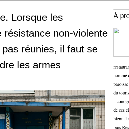
le. Lorsque les
À pr
e résistance non-violente
 pas réunies, il faut se
dre les armes
restauran
nommé en
paroisse 
du touris
l'iconog
de ces ch
biennale
puis Ré