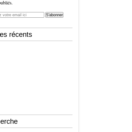
publiés.
les récents
erche