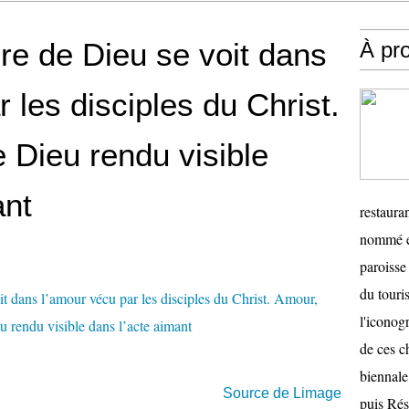
oire de Dieu se voit dans
À pr
 les disciples du Christ.
e Dieu rendu visible
ant
restauran
nommé en
paroisse 
du touris
l'iconog
de ces ch
biennale
Source de Limage
puis Ré