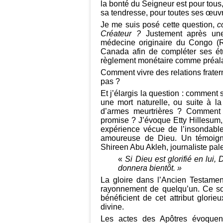
la bonté du Seigneur est pour tous
sa tendresse, pour toutes ses œuv
Je me suis posé cette question,
c
Créateur ?
Justement après une
médecine originaire du Congo (
Canada afin de compléter ses étu
règlement monétaire comme préalabl
Comment vivre des relations frate
pas ?
Et j’élargis la question : comment 
une mort naturelle, ou suite à l
d’armes meurtrières ? Comment s
promise ? J’évoque Etty Hillesum,
expérience vécue de l’insondable
amoureuse de Dieu. Un témoign
Shireen Abu Akleh, journaliste pal
«
Si Dieu est glorifié en lui, 
donnera bientôt. »
La gloire dans l’Ancien Testament 
rayonnement de quelqu’un. Ce sont
bénéficient de cet attribut glor
divine.
Les actes des Apôtres évoque