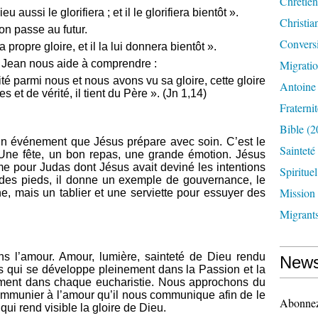
Chrétien
eu aussi le glorifiera ; et il le glorifiera bientôt ».
Christia
n passe au futur.
Convers
 propre gloire, et il la lui donnera bientôt ».
n Jean nous aide à comprendre :
Migrati
bité parmi nous et nous avons vu sa gloire, cette gloire
Antoine
s et de vérité, il tient du Père ». (Jn 1,14)
Fraternit
Bible
(2
 a un événement que Jésus prépare avec soin. C’est le
Sainteté
. Une fête, un bon repas, une grande émotion. Jésus
e pour Judas dont Jésus avait deviné les intentions
Spirituel
 des pieds, il donne un exemple de gouvernance, le
Mission
ône, mais un tablier et une serviette pour essuyer des
Migrant
ans l’amour. Amour, lumière, sainteté de Dieu rendu
News
us qui se développe pleinement dans la Passion et la
niment dans chaque eucharistie. Nous approchons du
ommunier à l’amour qu’il nous communique afin de le
Abonnez-
ui rend visible la gloire de Dieu.