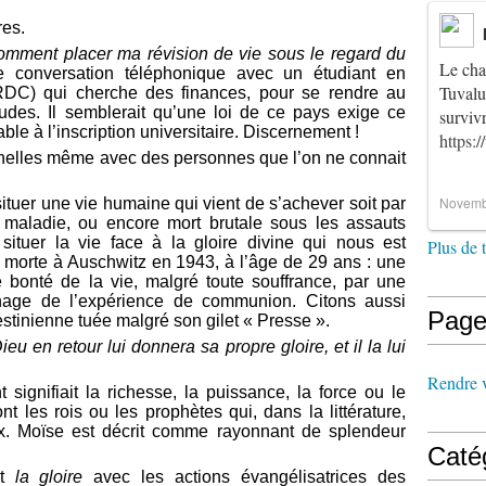
,
res.
omment placer ma révision de vie sous le regard du
Le cha
 conversation téléphonique avec un étudiant en
Tuvalu
RDC) qui cherche des finances, pour se rendre au
des. Il semblerait qu’une loi de ce pays exige ce
survi
e à l’inscription universitaire. Discernement !
https:
rnelles même avec des personnes que l’on ne connait
Novemb
situer une vie humaine qui vient de s’achever soit par
a maladie, ou encore mort brutale sous les assauts
ituer la vie face à la gloire divine qui nous est
Plus de 
 morte à Auschwitz en 1943, à l’âge de 29 ans : une
 bonté de la vie, malgré toute souffrance, par une
age de l’expérience de communion. Citons aussi
Page
estinienne tuée malgré son gilet « Presse ».
Dieu en retour lui donnera sa propre gloire, et il la lui
Rendre vi
signifiait la richesse, la puissance, la force ou le
 les rois ou les prophètes qui, dans la littérature,
ieux. Moïse est décrit comme rayonnant de splendeur
Caté
nt
la gloire
avec les actions évangélisatrices des