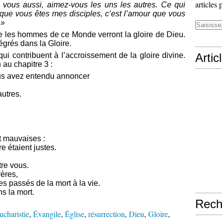
articles 
ous aussi, aimez-vous les uns les autres. Ce qui
ue vous êtes mes disciples, c’est l’amour que vous
 »
ue les hommes de ce Monde verront la gloire de Dieu.
égrés dans la Gloire.
i contribuent à l’accroissement de la gloire divine.
Artic
 au chapitre 3 :
us avez entendu annoncer
autres.
t mauvaises :
re étaient justes.
tre vous.
ères,
passés de la mort à la vie.
s la mort.
Rech
ucharistie
,
Évangile
,
Église
,
résurrection
,
Dieu
,
Gloire
,