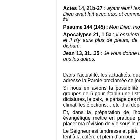
Actes 14, 21b-27 :
ayant réuni les
Dieu avait fait avec eux, et comme
foi.
Psaume 144 (145) :
Mon Dieu, mon 
Apocalypse 21, 1-5a :
Il essuiera
et il n'y aura plus de pleurs, de 
disparu.
Jean 13, 31...35 :
Je vous donne 
uns les autres.
Dans l’actualité, les actualités,
adresse la Parole proclamée ce jo
Si nous en avions la possibilité
groupes de 6 pour établir une list
dictatures, la paix, le partage des r
climat, les élections… etc. J’ai dépa
Et, dans la préparation de l'
évangélique mettre en pratique 
placer ma révision de vie sous le 
Le Seigneur est tendresse et pitié,
lent à la colère et plein d’amour ;