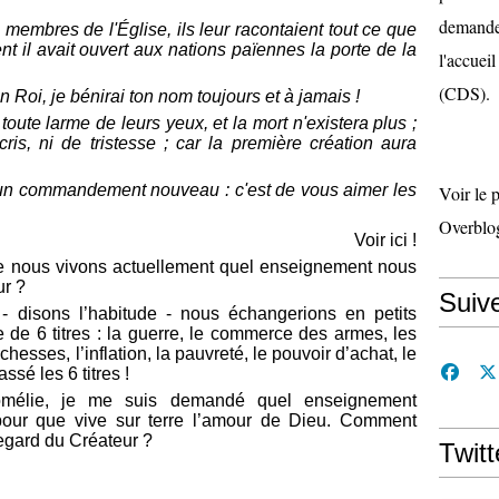
demande 
 membres de l'Église, ils leur racontaient tout ce que
nt il avait ouvert aux nations païennes la porte de la
l'accueil
(CDS).
Roi, je bénirai ton nom toujours et à jamais !
 toute larme de leurs yeux, et la mort n'existera plus ;
cris, ni de tristesse ; car la première création aura
un commandement nouveau : c'est de vous aimer les
Voir le 
Overblo
Voir
ici !
 que nous vivons actuellement quel enseignement nous
ur ?
Suiv
 - disons l’habitude - nous échangerions en petits
e de 6 titres : la guerre, le commerce des armes, les
ichesses, l’inflation, la pauvreté, le pouvoir d’achat, le
ssé les 6 titres !
homélie, je me suis demandé quel enseignement
pour que vive sur terre l’amour de Dieu. Comment
regard du Créateur ?
Twitt