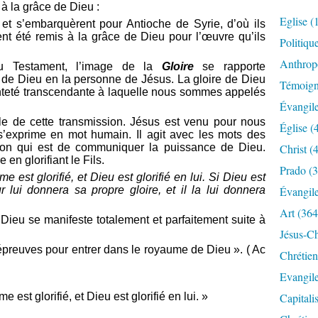
 à la grâce de Dieu :
Eglise
(
, et s’embarquèrent pour Antioche de Syrie, d’où ils
aient été remis à la grâce de Dieu pour l’œuvre qu’ils
Politiqu
Anthrop
u Testament, l’image de la
Gloire
se rapporte
n de Dieu en la personne de Jésus. La gloire de Dieu
Témoig
ainteté transcendante à laquelle nous sommes appelés
Évangil
le de cette transmission. Jésus est venu pour nous
Église
(
l s’exprime en mot humain. Il agit avec les mots des
on qui est de communiquer la puissance de Dieu.
Christ
(4
 en glorifiant le Fils.
Prado
(3
e est glorifié, et Dieu est glorifié en lui. Si Dieu est
ur lui donnera sa propre gloire, et il la lui donnera
Évangil
Art
(364
 Dieu se manifeste totalement et parfaitement suite à
Jésus-Ch
 épreuves pour entrer dans le royaume de Dieu ». ( Ac
Chrétien
Evangil
 est glorifié, et Dieu est glorifié en lui. »
Capitali