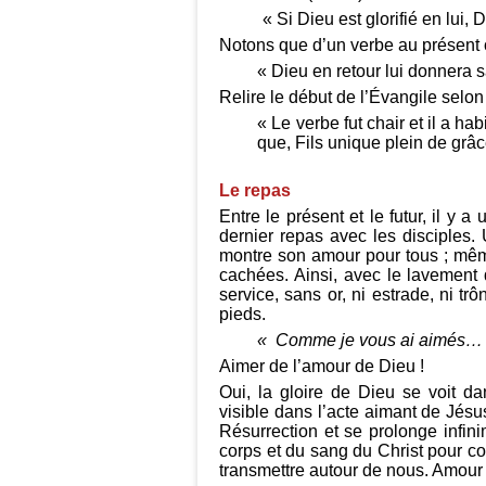
« Si Dieu est glorifié en lui, Di
Notons que d’un verbe au présent o
« Dieu en retour lui donnera sa
Relire le début de l’Évangile selo
« Le verbe fut chair et il a ha
que, Fils unique plein de grâce
Le repas
Entre le présent et le futur, il y
dernier repas avec les disciples
montre son amour pour tous ; mêm
cachées. Ainsi, avec le lavement
service, sans or, ni estrade, ni tr
pieds.
« Comme je vous ai aimés…
Aimer de l’amour de Dieu !
Oui, la gloire de Dieu se voit d
visible dans l’acte aimant de Jés
Résurrection et se prolonge infi
corps et du sang du Christ pour c
transmettre autour de nous. Amour q