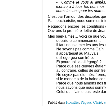
« Comme je vous ai aimés, v
montrera à tous les hommes q
aurez les uns pour les autres.
C’est par l’amour des disciples q
Par l’eucharistie, nous sommes int
Regardons encore les conditions qu
Ouvrons la première lettre de Jean
Mes bien-aimés… voici ce que vo
depuis le commencement :
il faut nous aimer les uns les 
Ne soyons pas comme Caïn :
il appartenait au Mauvais
et il égorgea son frère.
Et pourquoi l'a-t-il égorgé ?
Parce que ses œuvres étaien
au contraire, celles de son frè
Ne soyez pas étonnés, frères,
si le monde a de la haine con
Parce que nous aimons nos fr
nous savons que nous sommes 
Celui qui n'aime pas reste dan
Publié dans
Homélie
,
Pâques
,
Christ
,
e