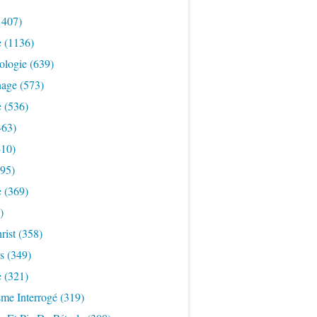
1407)
e
(1136)
ologie
(639)
nage
(573)
e
(536)
463)
10)
95)
e
(369)
)
rist
(358)
s
(349)
e
(321)
sme Interrogé
(319)