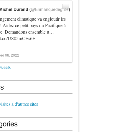
Michel Durand (
@Enmanquedeglise
)
ngement climatique va engloutir les
! Aidez ce petit pays du Pacifique à
vre. Demandons ensemble u…
//t.co/US05mCEs6E
er 08, 2022
tweets
s
sites à d'autres sites
gories