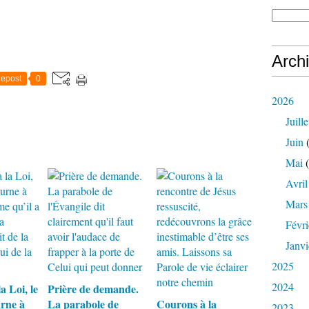
Arch
epost
0
2026
Juille
Juin
(
Mai
(
Avril
Mars
Févri
Janvi
2025
2024
a Loi, le
Prière de demande.
rne à
La parabole de
Courons à la
2023