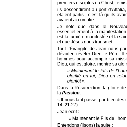
premiers disciples du Christ, remis
ils descendirent au port d’Attalia
étaient partis ; c’est là qu’ils av
avaient accomplie.
Je note que dans le Nouvea
essentiellement à la manifestatio
est la lumière manifestée et la s
et que Jésus nous transmet.
Tout l’Évangile de Jean nous par
dévoiler, révéler Dieu le Père. I
hommes pour accomplir sa missi
Dieu, qui est gloire, montre sa gloire
« Maintenant le Fils de l’homm
glorifié en lui, Dieu en reto
bientôt ».
Dans la Résurrection, la gloire de
la
Passion.
« Il nous faut passer par bien des
14, 21-27)
Jean écrit :
« Maintenant le Fils de l’homme
Entendons (lisons) la suite :