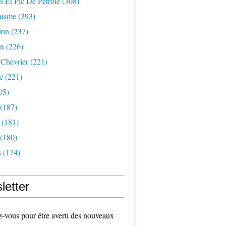
s Et Pic De Pétrole
(308)
nisme
(293)
ion
(237)
on
(226)
 Chevrier
(221)
é
(221)
05)
(187)
(181)
(180)
s
(174)
letter
vous pour être averti des nouveaux