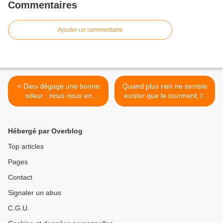
Commentaires
Ajouter un commentaire
< Dieu dégage une bonne
Quand plus rien ne semble
odeur ; nous nous en
exister que le tourment, la
imprégnons ; le disciple
désespérance et même le
sentira bon et la maison
désespoir, et ce, pour
paroissiale deviendra
l’Éternité ou à peu près… >
Hébergé par Overblog
source de bonne odeur
Top articles
Pages
Contact
Signaler un abus
C.G.U.