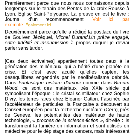
Premièrement parce que nous nous connaissons depuis
longtemps sur le terrain des Pentes de la croix Rousse à
Lyon, Eglise Saint-Polycarpe. La preuve en est le livre :
Journal d’un recommencement.
Voir ici, par
exemple
.
Également ici.
Deuxièmement parce qu’elle a rédigé la postface du livre
de Goulven Jézéquel,
Michel Durand,Un prêtre engagé,
entre fidélité et insoumission
à propos duquel je devrai
parler sans tarder.
[Ces deux écrivaines] appartiennent toutes deux à la
génération des milléniaux, qui a hérité d'une planète en
crise. Et c'est avec acuité qu'elles captent les
déséquilibres engendrés par le néolibéralisme débridé.
Dans
Fantastique histoire d'amour
comme dans
Birnam
Wood,
ce sont des matériaux très XXIe siècle qui
symbolisent l’époque : le cristal scintillateur chez Sophie
Divry, les terres rares chez Eleanor Catton. Fascinée par
l'accélérateur de particules, la Française a découvert au
Conseil européen pour la recherche nucléaire (Cern), près
de Genève, les potentialités des matériaux de haute
technologie, «
proches de la science-fiction
», dit-elle : ils
transforment la lumière en information et sont utilisés en
médecine pour le dépistage des cancers, mais intéressent