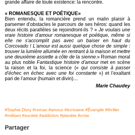
grande affaire de toute existence: la rencontre.
« ROMANESQUE ET POÉTIQUE»
Bien entendu, la romancière prend un malin plaisir à
parsemer d'obstacles le parcours de ses héros: quand les
deux récits parallèles se rejoindront-ils ? «
Je voulais une
vraie histoire d'amour romanesque et poétique, même si
elle ne s'accomplit pas avec un baiser en haut du
Corcovado ! L'amour est aussi quelque chose de simple :
trouver la lumière allumée en rentrant à la maison et mettre
une deuxième assiette a côte de la sienne.
» Roman moral
au plus noble
Fantastique histoire d'amour
met en scène
la raison et la foi, la science («
qui consiste à passer
d'échec en échec avec une foi constante
») et l'exaltant
pari de l'amour (humain et divin)…
Marie Chaudey
#Sophie Divry
#roman
#amour
#écrivaine
#Évangile
#thriller
#militant
#société
#addiction
#planète
#crise
Partager