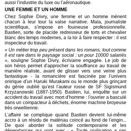
aussi l'industrie du luxe ou l'aéronautique.
UNE FEMME ET UN HOMME
Chez Sophie Divry, une femme et un homme mènent
chacun à leur tour la valse narrative. Maïa, journaliste
scientifique, s'impose en fouineuse professionnelle.
Bastien, sorte de placide redresseur de torts et chevalier
blanc des temps modernes, a la loi à faire respecter : il est
inspecteur du travail.
« Un métier trop peu présent dans les romans, tout comme
il est rare dans le paysage social : un pour 10000 salariés
»
, souligne Sophie Divry, écrivaine engagée. Le job de
son héros permet d'approcher la souffrance au travail de
manière réaliste, avant de glisser vers une veine plus
fantastique - la romancière est fascinée par l'univers
onirique d'un Haruki Murakami ou le monde plus grinçant
du génie oublié qu'est l'auteur russe de SF Sigismund
Krzyzanowski (1887-1950). Bastien, lui, enquête sur un
accident du travail avec mort d'homme : l'ouvrier a basculé
dans un compacteur à déchets, énorme machine broyeuse
très orwellienne.
L'affaire se complique quand Bastien devient lui-même
accro à un résidu de matériau coincé au fond de l'engin...
De quoi aborder la solitude contemporaine et les
dépendances qui vont avec : «
Toute civilisation a ses