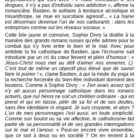
drogues, il n'y a pas d'individu sans addiction »
, affirme la
romancière. Bastien, le solitaire à tendance alcoolique et
misanthrope, se mue en suicidaire agressif... «
La haine
est désormais devenue l'un de nos carburants : dans les
entreprises comme sur les réseaux sociaux.
»
Cette bile jaune et corrosive, Sophie Divry la distille à la
manière des grands romans russes qu'elle admire pour le
combat qui s'y livre entre le bien et le mal. Avec pour
antidote la foi catholique de Bastien, que l'écrivaine sait
introduire par un cri du cœur fervent et plein d'humour : «
Jésus-Christ nous met au défi d'aimer nos ennemis. (.)
C'est tout de même un objectif plus élevé que de savoir
faire le poirier !
», clame Bastien, à qui la mode du yoga et
la recherche forcenée du bien-être individuel donnent des
boutons. Comme à Sophie Divry : «
J'en avais assez qu'il
n'y ait aucun personnage catholique dans les romans
actuels, que nul héros ne soit un chrétien ordinaire - qui en
prend et qui en laisse, pétri de sa foi et de ses doutes,
sans être identitaire ni ringard. Je suis croyante, et alors ?
L'un de mes personnages l'est aussi, en toute simplicité.
Comme son boulot ou sa vie affective, le catholicisme fait
partie de sa personnalité et de ses grandes interrogations
sur le mal et l'amour.
» Peut-on encore vivre ensemble,
que ce soit à deux ou en société ? On en revient à la