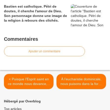
Bastien est catholique. Pétri de
doutes, il cherche l'amour de Dieu.
Son personnage donne une image de
la religion à rebours des clichés.
Commentaires
Ajouter un commentaire
< Puisque l’Esprit saint en
À l’eucharistie dominicale,
ce monde nous devance, il
nous puisons dans la force
nous revient d’observer ce
de Dieu afin de répondre
que nous vivons afin de
aux demandes, aux besoins
révéler par en bas l’œuvre
des humains, de tous les
Hébergé par Overblog
de Dieu
humains >
Top articles