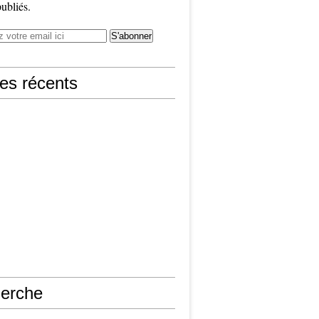
publiés.
les récents
erche