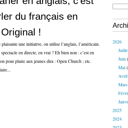
parler en anglais, c'est
ler du français en
Arch
 Original !
2026
laisante une initiative, on utilise l’anglais, l’américain.
Juille
spectacle en directe, en vrai ? Eh bien non : c’est en
Juin
(
yon pour plaire aux jeunes dira : Open Church ; etc.
Mai
(
ire...
Avril
Mars
Févri
Janvi
2025
2024
2023