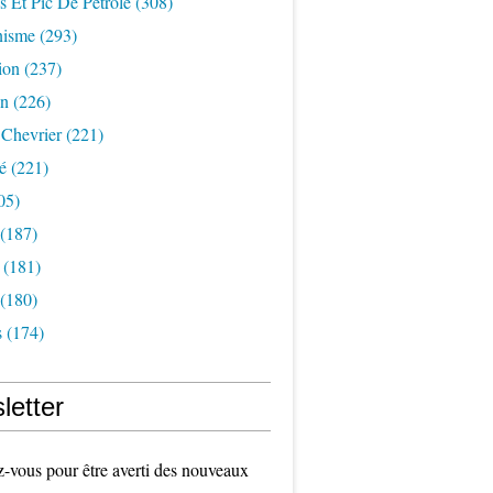
s Et Pic De Pétrole
(308)
nisme
(293)
ion
(237)
on
(226)
 Chevrier
(221)
é
(221)
05)
(187)
(181)
(180)
s
(174)
letter
vous pour être averti des nouveaux