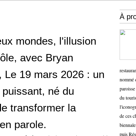
À pr
ux mondes, l'illusion
rôle, avec Bryan
restauran
, Le 19 mars 2026 : un
nommé en
 puissant, né du
paroisse 
du touris
e transformer la
l'iconog
de ces ch
en parole.
biennale
puis Ré