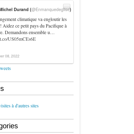
Michel Durand (
@Enmanquedeglise
)
ngement climatique va engloutir les
! Aidez ce petit pays du Pacifique à
vre. Demandons ensemble u…
//t.co/US05mCEs6E
er 08, 2022
tweets
s
sites à d'autres sites
gories