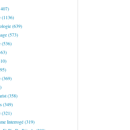
1407)
e
(1136)
ologie
(639)
nage
(573)
e
(536)
463)
10)
95)
e
(369)
)
rist
(358)
s
(349)
e
(321)
sme Interrogé
(319)