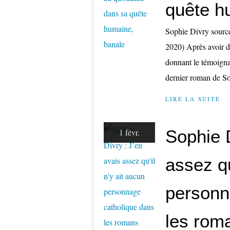
quête h
Sophie Divry source
2020) Après avoir 
donnant le témoignag
dernier roman de Sop
LIRE LA SUITE
Sophie D
1 févr.
assez qu
personn
les roma