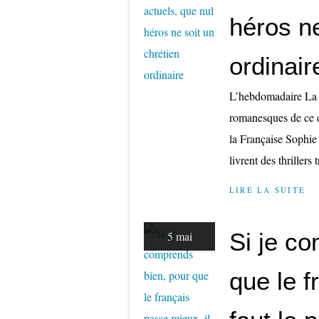
héros ne
ordinair
L’hebdomadaire La V
romanesques de ce d
la Française Sophie
livrent des thrillers 
LIRE LA SUITE
Si je c
5 mai
que le f