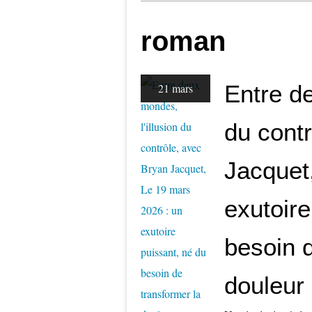
roman
Entre de
21 mars
du cont
Jacquet
exutoire
besoin d
douleur 