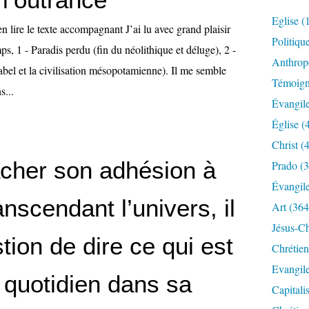
Eglise
(
n lire le texte accompagnant J’ai lu avec grand plaisir
Politiqu
ps, 1 - Paradis perdu (fin du néolithique et déluge), 2 -
Anthrop
abel et la civilisation mésopotamienne). Il me semble
Témoig
s...
Évangil
Église
(
Christ
(4
cher son adhésion à
Prado
(3
Évangil
anscendant l’univers, il
Art
(364
Jésus-Ch
tion de dire ce qui est
Chrétien
Evangil
 quotidien dans sa
Capitali