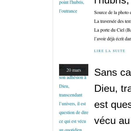
Source de la photo e
La traversée des tem
La porte du Ciel (B
l’avoir déjà écrit dan
LIRE LA SUITE
Sans ca
20 mars
Dieu, tr
est ques
vécu au