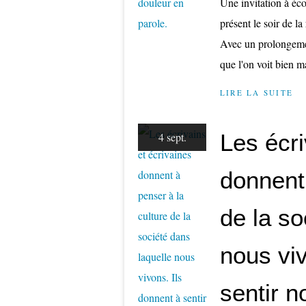
Une invitation à éc
présent le soir de l
Avec un prolongemen
que l'on voit bien ma
LIRE LA SUITE
​​​​​​​Les
4 sept.
donnent 
de la so
nous viv
sentir 