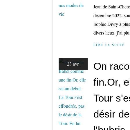
Jean de Saint-Cheron
décembre 2022. sourc
Sophie Divry à plus
divers lieux, j’ai plu
LIRE LA SUITE
On raco
23 avr.
fin.Or, 
Tour s'e
désir de
l'hubris