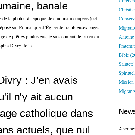
Chrétien
umaine, banale
Christia
 de la photo : à l'époque de cinq main coupées (oct.
Convers
déposé sur En manque d’Église de nombreuses pages
Migrati
e de prêtres pradosiens, je suis content de parler du
Antoine
hie Divry. Je le...
Fraternit
Bible
(2
Sainteté
Spirituel
ivry : J’en avais
Mission
Migrant
'il n'y ait aucun
age catholique dans
News
ns actuels, que nul
Abonnez-