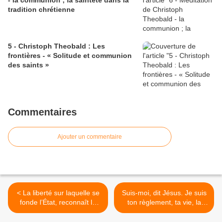
- la communion ; la sainteté dans la
tradition chrétienne
5 - Christoph Theobald : Les
frontières - « Solitude et communion
des saints »
Commentaires
Ajouter un commentaire
< La liberté sur laquelle se
Suis-moi, dit Jésus. Je suis
fonde l’État, reconnaît la
ton règlement, ta vie, la
dimension religieuse de
forme extérieure que tu
l’être humain, la respecte et
dois imiter. Voilà ce que doit