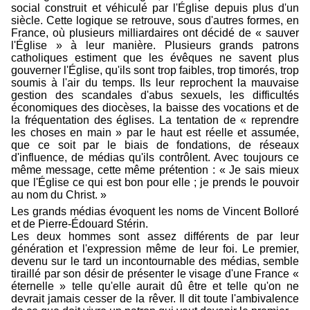
social construit et véhiculé par l'Église depuis plus d'un
siècle. Cette logique se retrouve, sous d'autres formes, en
France, où plusieurs milliardaires ont décidé de « sauver
l'Église » à leur manière. Plusieurs grands patrons
catholiques estiment que les évêques ne savent plus
gouverner l'Église, qu'ils sont trop faibles, trop timorés, trop
soumis à l'air du temps. Ils leur reprochent la mauvaise
gestion des scandales d'abus sexuels, les difficultés
économiques des diocèses, la baisse des vocations et de
la fréquentation des églises. La tentation de « reprendre
les choses en main » par le haut est réelle et assumée,
que ce soit par le biais de fondations, de réseaux
d'influence, de médias qu'ils contrôlent. Avec toujours ce
même message, cette même prétention : « Je sais mieux
que l'Église ce qui est bon pour elle ; je prends le pouvoir
au nom du Christ. »
Les grands médias évoquent les noms de Vincent Bolloré
et de Pierre-Édouard Stérin.
Les deux hommes sont assez différents de par leur
génération et l'expression même de leur foi. Le premier,
devenu sur le tard un incontournable des médias, semble
tiraillé par son désir de présenter le visage d'une France «
éternelle » telle qu'elle aurait dû être et telle qu'on ne
devrait jamais cesser de la rêver. Il dit toute l'ambivalence