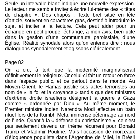
Seule un intervalle blanc indique une nouvelle expression.
Le lecteur me semble inviter à écrire lui-même des « têtes
de chapitre ». Des chapôs : Texte bref situé en tête
d'article, souvent en caractères gras, destiné à introduire le
sujet et inciter à la lecture. Cela peut aider pour un
échange en petit groupe, échange, à mon avis, bien utile
dans la gestion d’une communauté paroissiale, d’une
Église. Réalité synodale alors qu’on entends dire : nous
dialoguons synodalement et agissons cléricalement.
Page 82
On a cru, à tort, que la modernité marginaliserait
définitivement le religieux. Or celui-ci fait un retour en force
dans l'espace public, et ce partout dans le monde. Au
Moyen-Orient, le Hamas justifie ses actes terroristes au
nom de « la foi et la croyance » tandis que des ministres
d'extrême droite israéliens désignent la guerre à Gaza
comme « ordonnée par Dieu ». Au même moment, le
Premier ministre indien Narendra Modi effectue un bain
rituel lors de la Kumbh Mela, immense pèlerinage au nord
de l’Inde. Quant à la « défense du christianisme », ce n'est
pas seulement devenu un thème récurrent pour Donald
Trump et Vladimir Poutine. Mais l'occasion de morceaux
d'éloquence populiste dans l'Argentine de Milei, le Brésil