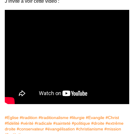
J’invite à voir cette vidéo :
#Eglise
#tradition
#traditionalisme
#liturgie
#Evangile
#Christ
#fidélité
#vérité
#radicale
#sainteté
#politique
#droite
#extrême
droite
#conservateur
#évangélisation
#christianisme
#mission