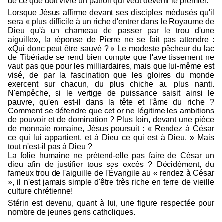
de ce que doit vivre un patron qui veut devenir le premier.
Lorsque Jésus affirme devant ses disciples médusés qu'il
sera « plus difficile à un riche d'entrer dans le Royaume de
Dieu qu'à un chameau de passer par le trou d'une
aiguille», la réponse de Pierre ne se fait pas attendre :
«Qui donc peut être sauvé ? » Le modeste pêcheur du lac
de Tibériade se rend bien compte que l'avertissement ne
vaut pas que pour les milliardaires, mais que lui-même est
visé, de par la fascination que les gloires du monde
exercent sur chacun, du plus chiche au plus nanti.
N'empêche, si le vertige de puissance saisit ainsi le
pauvre, qu'en est-il dans la tête et l'âme du riche ?
Comment se défendre que cet or ne légitime les ambitions
de pouvoir et de domination ? Plus loin, devant une pièce
de monnaie romaine, Jésus poursuit : « Rendez à César
ce qui lui appartient, et à Dieu ce qui est à Dieu. » Mais
tout n'est-il pas à Dieu ?
La folie humaine ne prétend-elle pas faire de César un
dieu afin de justifier tous ses excès ? Décidément, du
fameux trou de l'aiguille de l'Évangile au « rendez à César
», il n'est jamais simple d'être très riche en terre de vieille
culture chrétienne!
Stérin est devenu, quant à lui, une figure respectée pour
nombre de jeunes gens catholiques.