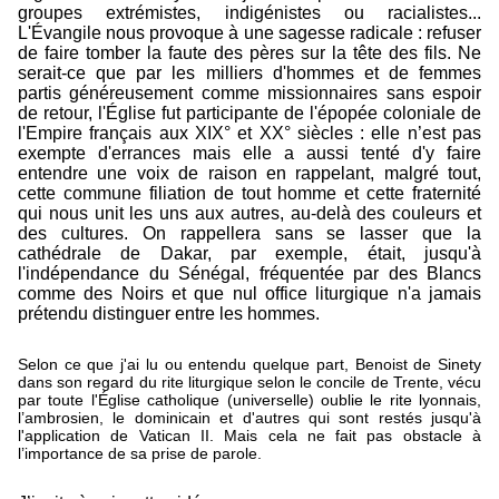
groupes extrémistes, indigénistes ou racialistes...
L'Évangile nous provoque à une sagesse radicale : refuser
de faire tomber la faute des pères sur la tête des fils. Ne
serait-ce que par les milliers d'hommes et de femmes
partis généreusement comme missionnaires sans espoir
de retour, l'Église fut participante de l'épopée coloniale de
l'Empire français aux XIX° et XX° siècles : elle n’est pas
exempte d'errances mais elle a aussi tenté d'y faire
entendre une voix de raison en rappelant, malgré tout,
cette commune filiation de tout homme et cette fraternité
qui nous unit les uns aux autres, au-delà des couleurs et
des cultures. On rappellera sans se lasser que la
cathédrale de Dakar, par exemple, était, jusqu'à
l'indépendance du Sénégal, fréquentée par des Blancs
comme des Noirs et que nul office liturgique n'a jamais
prétendu distinguer entre les hommes.
Selon
ce que j'ai lu ou entendu quelque part, Benoist de Sinety
dans son regard du rite liturgique selon le concile de Trente, vécu
par toute l'Église catholique (universelle) oublie le rite lyonnais,
l’ambrosien, le dominicain et d'autres qui sont restés jusqu'à
l'application de Vatican II. Mais cela ne fait pas obstacle à
l’importance de sa prise de parole.