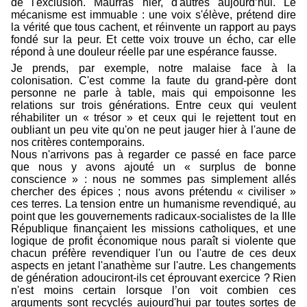
de l'exclusion. Maurras hier, d'autres aujourd’hui. Le
mécanisme est immuable : une voix s'élève, prétend dire
la vérité que tous cachent, et réinvente un rapport au pays
fondé sur la peur. Et cette voix trouve un écho, car elle
répond à une douleur réelle par une espérance fausse.
Je prends, par exemple, notre malaise face à la
colonisation. C'est comme la faute du grand-père dont
personne ne parle à table, mais qui empoisonne les
relations sur trois générations. Entre ceux qui veulent
réhabiliter un « trésor » et ceux qui le rejettent tout en
oubliant un peu vite qu'on ne peut jauger hier à l'aune de
nos critères contemporains.
Nous n'arrivons pas à regarder ce passé en face parce
que nous y avons ajouté un « surplus de bonne
conscience » : nous ne sommes pas simplement allés
chercher des épices ; nous avons prétendu « civiliser »
ces terres. La tension entre un humanisme revendiqué, au
point que les gouvernements radicaux-socialistes de la IlIe
République finançaient les missions catholiques, et une
logique de profit économique nous paraît si violente que
chacun préfère revendiquer l'un ou l'autre de ces deux
aspects en jetant l'anathème sur l'autre. Les changements
de génération adouciront-ils cet éprouvant exercice ? Rien
n'est moins certain lorsque l’on voit combien ces
arguments sont recyclés aujourd'hui par toutes sortes de