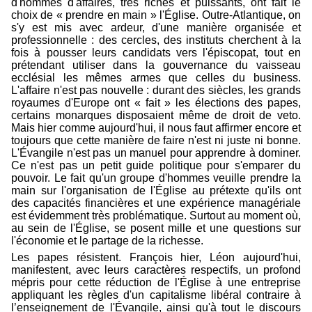
d'hommes d'affaires, très riches et puissants, ont fait le
choix de « prendre en main » l'Église. Outre-Atlantique, on
s'y est mis avec ardeur, d'une manière organisée et
professionnelle : des cercles, des instituts cherchent à la
fois à pousser leurs candidats vers l'épiscopat, tout en
prétendant utiliser dans la gouvernance du vaisseau
ecclésial les mêmes armes que celles du business.
L'affaire n'est pas nouvelle : durant des siècles, les grands
royaumes d'Europe ont « fait » les élections des papes,
certains monarques disposaient même de droit de veto.
Mais hier comme aujourd'hui, il nous faut affirmer encore et
toujours que cette manière de faire n'est ni juste ni bonne.
L'Évangile n'est pas un manuel pour apprendre à dominer.
Ce n'est pas un petit guide politique pour s'emparer du
pouvoir. Le fait qu'un groupe d'hommes veuille prendre la
main sur l'organisation de l'Église au prétexte qu'ils ont
des capacités financières et une expérience managériale
est évidemment très problématique. Surtout au moment où,
au sein de l'Église, se posent mille et une questions sur
l'économie et le partage de la richesse.
Les papes résistent. François hier, Léon aujourd'hui,
manifestent, avec leurs caractères respectifs, un profond
mépris pour cette réduction de l'Église à une entreprise
appliquant les règles d'un capitalisme libéral contraire à
l’enseignement de l'Évangile, ainsi qu'à tout le discours