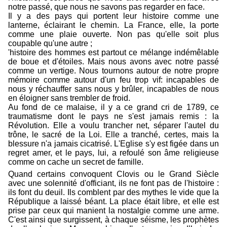
notre passé, que nous ne savons pas regarder en face.
Il y a des pays qui portent leur histoire comme une
lanterne, éclairant le chemin. La France, elle, la porte
comme une plaie ouverte. Non pas qu'elle soit plus
coupable qu'une autre ;
'histoire des hommes est partout ce mélange indémêlable
de boue et d'étoiles. Mais nous avons avec notre passé
comme un vertige. Nous tournons autour de notre propre
mémoire comme autour d'un feu trop vif: incapables de
nous y réchauffer sans nous y brûler, incapables de nous
en éloigner sans trembler de froid.
Au fond de ce malaise, il y a ce grand cri de 1789, ce
traumatisme dont le pays ne s'est jamais remis : la
Révolution. Elle a voulu trancher net, séparer l'autel du
trône, le sacré de la Loi. Elle a tranché, certes, mais la
blessure n'a jamais cicatrisé. L'Eglise s'y est figée dans un
regret amer, et le pays, lui, a refoulé son âme religieuse
comme on cache un secret de famille.
Quand certains convoquent Clovis ou le Grand Siècle
avec une solennité d'officiant, ils ne font pas de l'histoire :
ils font du deuil. Ils comblent par des mythes le vide que la
République a laissé béant. La place était libre, et elle est
prise par ceux qui manient la nostalgie comme une arme.
C'est ainsi que surgissent, à chaque séisme, les prophètes