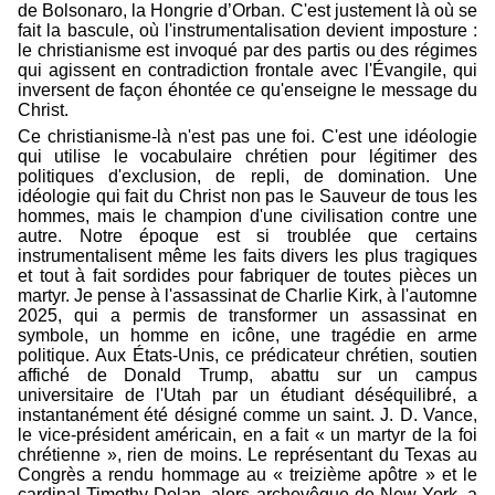
de Bolsonaro, la Hongrie d’Orban. C'est justement là où se
fait la bascule, où l'instrumentalisation devient imposture :
le christianisme est invoqué par des partis ou des régimes
qui agissent en contradiction frontale avec l'Évangile, qui
inversent de façon éhontée ce qu'enseigne le message du
Christ.
Ce christianisme-là n'est pas une foi. C'est une idéologie
qui utilise le vocabulaire chrétien pour légitimer des
politiques d'exclusion, de repli, de domination. Une
idéologie qui fait du Christ non pas le Sauveur de tous les
hommes, mais le champion d'une civilisation contre une
autre. Notre époque est si troublée que certains
instrumentalisent même les faits divers les plus tragiques
et tout à fait sordides pour fabriquer de toutes pièces un
martyr. Je pense à l'assassinat de Charlie Kirk, à l'automne
2025, qui a permis de transformer un assassinat en
symbole, un homme en icône, une tragédie en arme
politique. Aux États-Unis, ce prédicateur chrétien, soutien
affiché de Donald Trump, abattu sur un campus
universitaire de l'Utah par un étudiant déséquilibré, a
instantanément été désigné comme un saint. J. D. Vance,
le vice-président américain, en a fait « un martyr de la foi
chrétienne », rien de moins. Le représentant du Texas au
Congrès a rendu hommage au « treizième apôtre » et le
cardinal Timothy Dolan, alors archevêque de New York, a