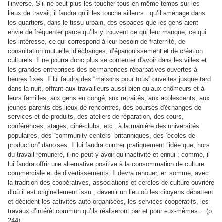
l‘inverse. S’il ne peut plus les toucher tous en même temps sur les
lieux de travail, il faudra qu’il les touche ailleurs : qu’il aménage dans
les quartiers, dans le tissu urbain, des espaces que les gens aient
envie de fréquenter parce qu’ils y trouvent ce qui leur manque, ce qui
les intéresse, ce qui correspond à leur besoin de fraternité, de
consultation mutuelle, d’échanges, d’épanouissement et de création
culturels. Il ne pourra donc plus se contenter d'avoir dans les villes et
les grandes entreprises des permanences rébarbatives ouvertes à
heures fixes. Il lui faudra des “maisons pour tous” ouvertes jusque tard
dans la nuit, offrant aux travailleurs aussi bien qu’aux chômeurs et à
leurs familles, aux gens en congé, aux retraités, aux adolescents, aux
jeunes parents des lieux de rencontres, des bourses d'échanges de
services et de produits, des ateliers de réparation, des cours,
conférences, stages, ciné-clubs, etc., à la manière des universités
populaires, des “community centers” britanniques, des “écoles de
production” danoises. Il lui faudra contrer pratiquement l’idée que, hors
du travail rémunéré, il ne peut y avoir qu’inactivité et ennui ; comme, il
lui faudra offrir une alternative positive à la consommation de culture
commerciale et de divertissements. Il devra renouer, en somme, avec
la tradition des coopératives, associations et cercles de culture ouvrière
d‘où il est originellement issu ; devenir un lieu où les citoyens débattent
et décident les activités auto-organisées, les services coopératifs, les
travaux d’intérêt commun qu’ils réaliseront par et pour eux-mêmes… (p.
244)