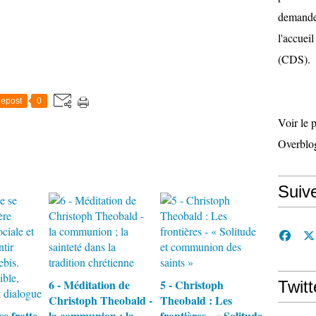
demande 
l'accueil
(CDS).
epost
0
Voir le 
Overblo
Suiv
6 - Méditation de
5 - Christoph
Twitt
Christoph Theobald -
Theobald : Les
se frotte
la communion ; la
frontières - « Solitude