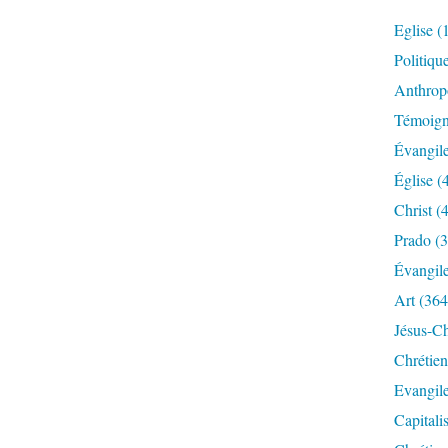
Eglise
(
Politiqu
Anthrop
Témoig
Évangil
Église
(
Christ
(4
Prado
(3
Évangil
Art
(364
Jésus-Ch
Chrétien
Evangil
Capitali