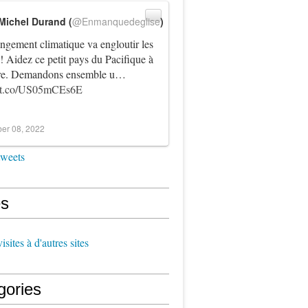
Michel Durand (
@Enmanquedeglise
)
ngement climatique va engloutir les
! Aidez ce petit pays du Pacifique à
vre. Demandons ensemble u…
//t.co/US05mCEs6E
er 08, 2022
tweets
s
sites à d'autres sites
gories