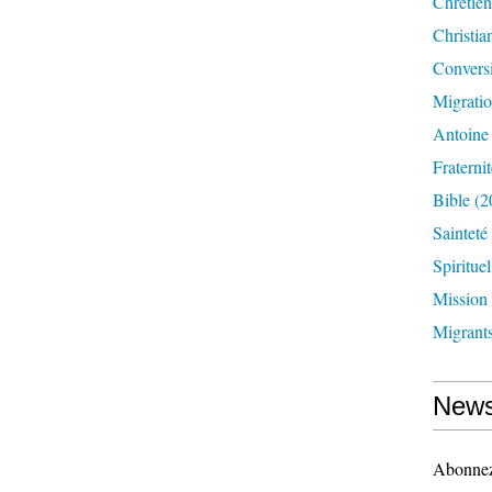
Chrétien
Christia
Convers
Migrati
Antoine
Fraternit
Bible
(2
Sainteté
Spirituel
Mission
Migrant
News
Abonnez-