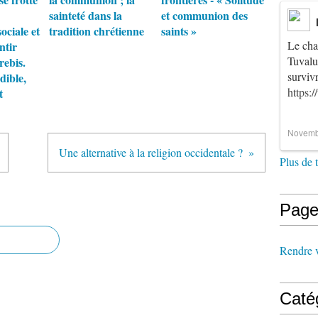
sainteté dans la
et communion des
ociale et
tradition chrétienne
saints »
Le cha
ntir
Tuvalu
rebis.
survi
dible,
https:
t
Novemb
Une alternative à la religion occidentale ?
Plus de 
Page
Rendre vi
Caté