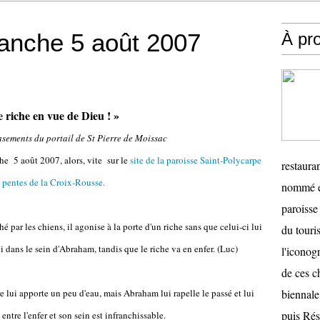
anche 5 août 2007
À pr
e riche en vue de Dieu ! »
sements du portail de St Pierre de Moissac
e 5 août 2007, alors, vite sur le
site de la paroisse Saint-Polycarpe
restauran
 pentes de la Croix-Rousse.
nommé en
paroisse 
 par les chiens, il agonise à la porte d'un riche sans que celui-ci lui
du touris
li dans le sein d'Abraham, tandis que le riche va en enfer. (Luc)
l'iconog
de ces ch
lui apporte un peu d'eau, mais Abraham lui rapelle le passé et lui
biennale
puis Ré
ntre l'enfer et son sein est infranchissable.