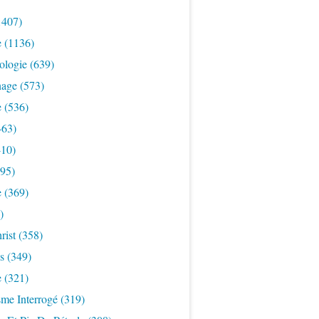
1407)
e
(1136)
ologie
(639)
nage
(573)
e
(536)
463)
10)
95)
e
(369)
)
rist
(358)
s
(349)
e
(321)
sme Interrogé
(319)