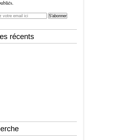
publiés.
les récents
erche