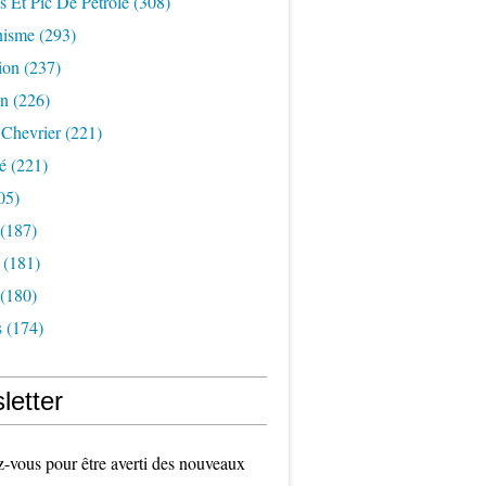
s Et Pic De Pétrole
(308)
nisme
(293)
ion
(237)
on
(226)
 Chevrier
(221)
é
(221)
05)
(187)
(181)
(180)
s
(174)
letter
vous pour être averti des nouveaux