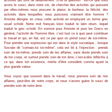
activités qui sont de délassement. D’où la question : est-ce que nous
avons le souci, dans notre vie, de chercher des activités qui puissent
par elles-mêmes nous procurer le plaisir, le bonheur, la félicité, des
activités dans lesquelles nous puissions vraiment être homme ?
Aristote désigne en creux cette activité en employant un terme grec
usuel scholè. Notre mot français loisir traduit le latin otium, lequel
traduit le grec scholè. En somme pour Aristote et pour les Grecs en
général, l’activité de l’homme libre, c’est tout ce à quoi peut contribuer
le travail et qui, en fait, est ce par quoi on prend souci de soi-même.
Pour prendre une expression qui est dans le style socratique , lorsque
Socrate dit “connais-toi toi-même”, cela est lié à l’injonction : prends
soin de toi-même, prends soin de tes affaires, sans doute prends soin
de ton corps, et surtout prends soin de ton âme, c’est-à-dire réfléchis à
ce qui, dans ton existence, mérite d’être considéré comme ayant la
plus grande valeur.
Vous voyez que souvent dans le travail, nous prenons soin de nos
affaires, peut-être de notre corps, et nous n’avons guère le souci de
prendre soin de notre âme.