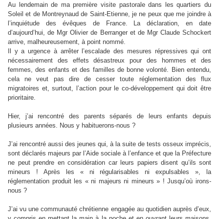
Au lendemain de ma première visite pastorale dans les quartiers du
Soleil et de Montreynaud de Saint-Etienne, je ne peux que me joindre à
l’inquiétude des évêques de France. La déclaration, en date
d’aujourd’hui, de Mgr Olivier de Berranger et de Mgr Claude Schockert
arrive, malheureusement, à point nommé.
Il y a urgence à arrêter l’escalade des mesures répressives qui ont
nécessairement des effets désastreux pour des hommes et des
femmes, des enfants et des familles de bonne volonté. Bien entendu,
cela ne veut pas dire de cesser toute réglementation des flux
migratoires et, surtout, l’action pour le co-développement qui doit être
prioritaire.
Hier, j’ai rencontré des parents séparés de leurs enfants depuis
plusieurs années. Nous y habituerons-nous ?
J’ai rencontré aussi des jeunes qui, à la suite de tests osseux imprécis,
sont déclarés majeurs par l’Aide sociale à l’enfance et que la Préfecture
ne peut prendre en considération car leurs papiers disent qu’ils sont
mineurs ! Après les « ni régularisables ni expulsables », la
réglementation produit les « ni majeurs ni mineurs » ! Jusqu’où irons-
nous ?
J’ai vu une communauté chrétienne engagée au quotidien auprès d’eux,
y compris en mettant la main à la poche et en ouvrant leurs maisons.