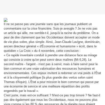
Il ne se passe pas une journée sans que les journaux publient un
commentaire sur la crise financière. Suis-je aveugle ? Je ne vois pas
un article qui aille, me semble-t-il, jusqu'à la racine du problème. On a
peur de dire clairement que les Occidentaux doivent accepter un mode
de vie plus sobre, plus simple. Ainsi, Jean-Claude Lavigne, dominicain,
ancien directeur général « d'Économie et humanisme » écrit, dans le
quotidien « La Croix » du 4 novembre, cette conclusion :
« Ce rapide inventaire conduit à prendre une distance face au mirage
qui consiste à croire qu'on peut servir deux maîtres (Mt 6,24). Le
second maître - l'argent - n'est pas à servir, mais à faire servir pour le
bien commun et une vraie valorisation des ressources humaines et
environnementales. Ces enjeux invitent à redonner un vrai poids à l'État
et à la citoyenneté politique (la plus grande des vertus selon saint
Thomas d'Aquin). L'État a pour mission le bien commun qui passe par
une économie de service et une meilleure répartition des profits
engendrés par le travail ».
C'est juste, mais est-ce suffisant ? N'est-ce pas trop timoré ? Ne faut-il
pas dire également que nous les Occidentaux, nous ne pouvons plus
vivre comme si les 80 % des ressources de la planète nous étaient