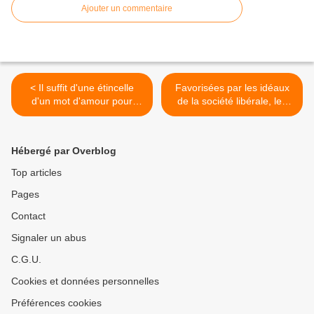
Ajouter un commentaire
< Il suffit d'une étincelle
Favorisées par les idéaux
d'un mot d'amour pour
de la société libérale, les
laisser derrière nos peines
conduites perverses se
nos haches de guerre, nos
multiplient. Comment
problèmes, nos chaînes.
reconnaître l’individu
Hébergé par Overblog
Allumer le feu
maltraitant ? >
Top articles
Pages
Contact
Signaler un abus
C.G.U.
Cookies et données personnelles
Préférences cookies