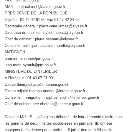
FAX : 04.79.75.08.27
MAIL : pref-cabinet@savoie.gouv.fr
PRESIDENCE DE LA REPUBLIQUE
Elysée : 01 42 92 81 00 Fax 01 47 42 24 65
Secrétaire général : pierre-rene.lemas@elysee.fr
Directrice de cabinet : sylvie.hubac@elysee.fr
Chef de cabinet : pierre.besnard@elysee.fr
Conseiller politique : aquilino.morelle@elysee.fr
MATIGNON
premier-ministre@pm.gouv.fr
jean-marc.ayrault@pm.gouv.fr
MINISTERE DE L’INTERIEUR
A l’Intérieur : 01 40 07 21 09
Dircab thierry.lataste@interieur.gouv.fr
Dircab adjoint thomas.andrieu@interieur.gouv.fr
Conseiller immigration : raphael.sodini@interieur.gouv.fr
Chef de cabinet sec.chefcab@interieur.gouv.fr
David et Maïa S..., géorgiens déboutés de leur demande d’asile, sont
les parents de deux fillettes scolarisées en primaire. Ils ont été
assignés à résidence par le préfet le 8 juillet dernier à Alberville