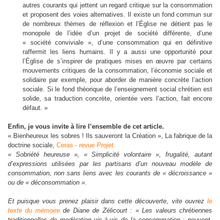
autres courants qui jettent un regard critique sur la consommation
et proposent des voies alternatives. Il existe un fond commun sur
de nombreux thèmes de réflexion et l’Église ne détient pas le
monopole de l’idée d’un projet de société différente, d’une
« société conviviale », d’une consommation qui en définitive
raffermit les liens humains. Il y a aussi une opportunité pour
l’Église de s’inspirer de pratiques mises en œuvre par certains
mouvements critiques de la consommation, l’économie sociale et
solidaire par exemple, pour aborder de manière concrète l’action
sociale. Si le fond théorique de l’enseignement social chrétien est
solide, sa traduction concrète, orientée vers l’action, fait encore
défaut. »
Enfin, je vous invite à lire l’ensemble de cet article.
« Bienheureux les sobres ! Ils sauveront la Création », La fabrique de la
doctrine sociale,
Ceras - revue
Projet
.
« Sobriété heureuse », « Simplicité volontaire », frugalité, autant
d’expressions utilisées par les partisans d’un nouveau modèle de
consommation, non sans liens avec les courants de « décroissance »
ou de « déconsommation ».
Et puisque vous prenez plaisir dans cette découverte, vite ouvrez
le
texte du mémoire
de Diane de Zélicourt : « Les valeurs chrétiennes
traditionnelles de modération vis-à-vis de la consommation : peuvent-