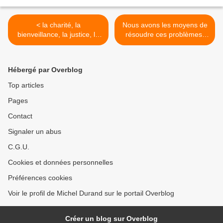
< la charité, la
Nous avons les moyens de
bienveillance, la justice, la
résoudre ces problèmes,
fraternité, la solidarité n’est
faire prendre conscience du
pas une option, mais le
danger sur le plan mondial,
propre de notre condition
imposer de nouvelles règles
Hébergé par Overblog
de baptisés
>
Top articles
Pages
Contact
Signaler un abus
C.G.U.
Cookies et données personnelles
Préférences cookies
Voir le profil de Michel Durand sur le portail Overblog
Créer un blog sur Overblog