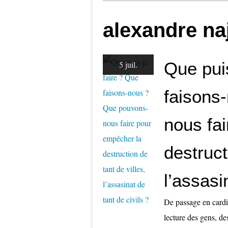
alexandre naj
Que puis
5 juil.
faisons
nous fa
destruct
l’assasi
De passage en cardio
lecture des gens, de