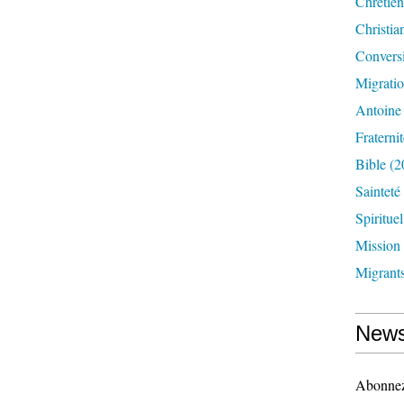
Chrétien
Christia
Convers
Migrati
Antoine
Fraternit
Bible
(2
Sainteté
Spirituel
Mission
Migrant
News
Abonnez-