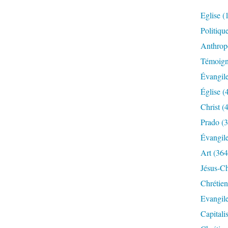
Eglise
(
Politiqu
Anthrop
Témoig
Évangil
Église
(
Christ
(4
Prado
(3
Évangil
Art
(364
Jésus-Ch
Chrétien
Evangil
Capitali