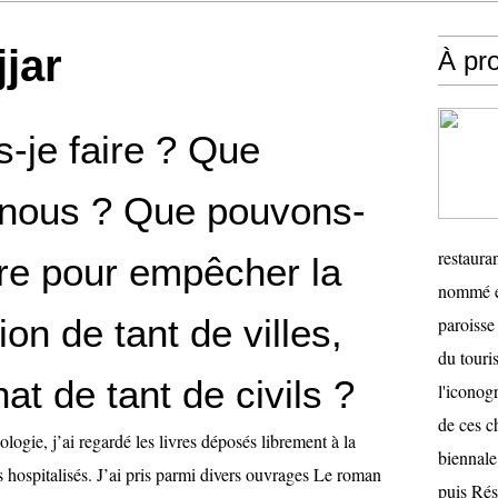
jar
À pr
-je faire ? Que
-nous ? Que pouvons-
restauran
ire pour empêcher la
nommé en
ion de tant de villes,
paroisse 
du touris
nat de tant de civils ?
l'iconog
de ces ch
logie, j’ai regardé les livres déposés librement à la
biennale
s hospitalisés. J’ai pris parmi divers ouvrages Le roman
puis Ré