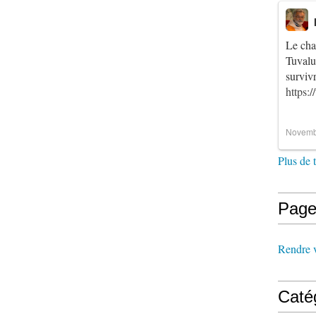
Le cha
Tuvalu
survi
https:
Novemb
Plus de 
Page
Rendre vi
Caté