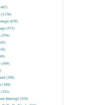
1407)
e
(1136)
ologie
(639)
nage
(573)
e
(536)
463)
10)
95)
e
(369)
)
rist
(358)
s
(349)
e
(321)
sme Interrogé
(319)