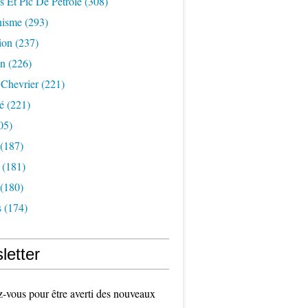
s Et Pic De Pétrole
(308)
nisme
(293)
ion
(237)
on
(226)
 Chevrier
(221)
é
(221)
05)
(187)
(181)
(180)
s
(174)
letter
vous pour être averti des nouveaux