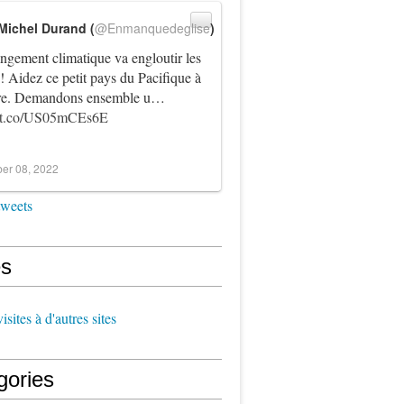
Michel Durand (
@Enmanquedeglise
)
ngement climatique va engloutir les
! Aidez ce petit pays du Pacifique à
vre. Demandons ensemble u…
//t.co/US05mCEs6E
er 08, 2022
tweets
s
sites à d'autres sites
gories