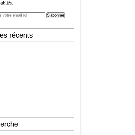
publiés.
les récents
erche