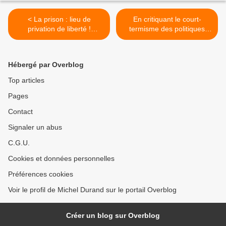
< La prison : lieu de
En critiquant le court-
privation de liberté !
termisme des politiques
Rassurante définition pour
actuelles, le pape François
notre société qui demande
renvoie la conscience
de plus en plus de sécurité
chrétienne à son propre
Hébergé par Overblog
examen >
Top articles
Pages
Contact
Signaler un abus
C.G.U.
Cookies et données personnelles
Préférences cookies
Voir le profil de Michel Durand sur le portail Overblog
Créer un blog sur Overblog