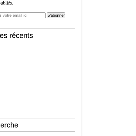
publiés.
les récents
erche