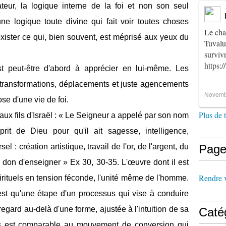
teur, la logique interne de la foi et non son seul
ne logique toute divine qui fait voir toutes choses
Le cha
xister ce qui, bien souvent, est méprisé aux yeux du
Tuvalu
survi
https:
 peut-être d'abord à apprécier en lui-même. Les
 transformations, déplacements et juste agencements
Novemb
e d'une vie de foi.
Plus de 
 aux fils d'Israël : « Le Seigneur a appelé par son nom
esprit de Dieu pour qu'il ait sagesse, intelligence,
l : création artistique, travail de l'or, de l'argent, du
Page
le don d'enseigner » Ex 30, 30-35. L'œuvre dont il est
Rendre vi
pirituels en tension féconde, l'unité même de l'homme.
'est qu'une étape d'un processus qui vise à conduire
regard au-delà d'une forme, ajustée à l'intuition de sa
Caté
s est comparable au mouvement de conversion qui