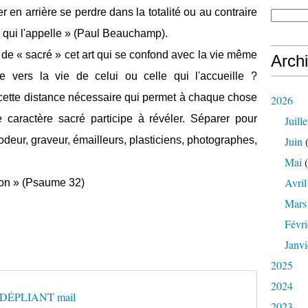
 en arrière se perdre dans la totalité ou au contraire
té qui l'appelle » (Paul Beauchamp).
r de « sacré » cet art qui se confond avec la vie même
Arch
e vers la vie de celui ou celle qui l'accueille ?
cette distance nécessaire qui permet à chaque chose
2026
e caractère sacré participe à révéler. Séparer pour
Juille
rodeur, graveur, émailleurs, plasticiens, photographes,
Juin
(
Mai
(
Avril
tion » (Psaume 32)
Mars
Févri
Janvi
2025
2024
DÉPLIANT mail
2023