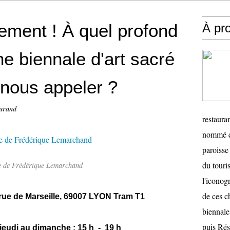
ement ! À quel profond
À pr
e biennale d'art sacré
 nous appeler ?
urand
restauran
nommé en
paroisse 
du touris
 de Frédérique Lemarchand
l'iconog
de ces ch
 rue de Marseille, 69007 LYON Tram T1
biennale
puis Ré
 jeudi au dimanche : 15 h - 19 h