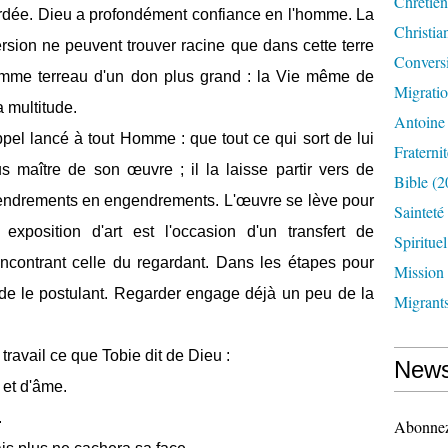
Chrétien
cordée. Dieu a profondément confiance en l'homme. La
Christia
rsion ne peuvent trouver racine que dans cette terre
Convers
omme terreau d'un don plus grand : la Vie même de
Migrati
a multitude.
Antoine
pel lancé à tout Homme : que tout ce qui sort de lui
Fraternit
plus maître de son œuvre ; il la laisse partir vers de
Bible
(2
ngendrements en engendrements. L'œuvre se lève pour
Sainteté
exposition d'art est l'occasion d'un transfert de
Spirituel
 rencontrant celle du regardant. Dans les étapes pour
Mission
ède le postulant. Regarder engage déjà un peu de la
Migrant
travail ce que Tobie dit de Dieu :
News
 et d'âme.
.
Abonnez-