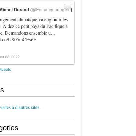
Michel Durand (
@Enmanquedeglise
)
ngement climatique va engloutir les
! Aidez ce petit pays du Pacifique à
vre. Demandons ensemble u…
//t.co/US05mCEs6E
er 08, 2022
tweets
s
sites à d'autres sites
gories