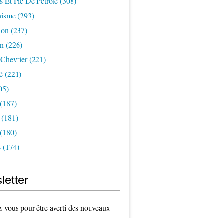
s Et Pic De Pétrole
(308)
nisme
(293)
ion
(237)
on
(226)
 Chevrier
(221)
é
(221)
05)
(187)
(181)
(180)
s
(174)
letter
vous pour être averti des nouveaux