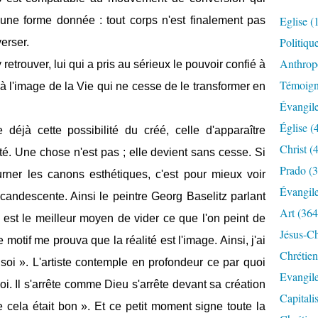
Eglise
(
d'une forme donnée : tout corps n'est finalement pas
Politiqu
verser.
Anthrop
y retrouver, lui qui a pris au sérieux le pouvoir confié à
Témoig
à l'image de la Vie qui ne cesse de le transformer en
Évangil
Église
(
déjà cette possibilité du créé, celle d'apparaître
Christ
(4
é. Une chose n'est pas ; elle devient sans cesse. Si
Prado
(3
ourner les canons esthétiques, c'est pour mieux voir
Évangil
 incandescente. Ainsi le peintre Georg Baselitz parlant
Art
(364
 est le meilleur moyen de vider ce que l'on peint de
Jésus-Ch
 motif me prouva que la réalité est l'image. Ainsi, j'ai
Chrétien
soi ». L'artiste contemple en profondeur ce par quoi
Evangil
oi. Il s'arrête comme Dieu s'arrête devant sa création
Capitali
e cela était bon ». Et ce petit moment signe toute la