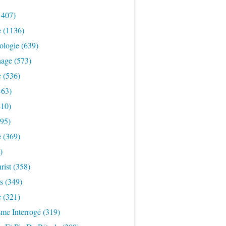
1407)
e
(1136)
ologie
(639)
nage
(573)
e
(536)
463)
10)
95)
e
(369)
)
rist
(358)
s
(349)
e
(321)
sme Interrogé
(319)