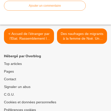
Ajouter un commentaire
< Accueil de l’étranger par
Des naufrages de migrants
l’Etat. Rassemblement le
à la femme de Noé. Une
vendredi 8 février de 8h à
figure tutélaire puisqu'aux
8h30 devant l’annexe de la
temps anciens elle
préfecture du 97 rue
secondait Noé dans le
Hébergé par Overblog
Molière à Lyon
sauvetage de la vie >
Top articles
Pages
Contact
Signaler un abus
C.G.U.
Cookies et données personnelles
Préférences cookies