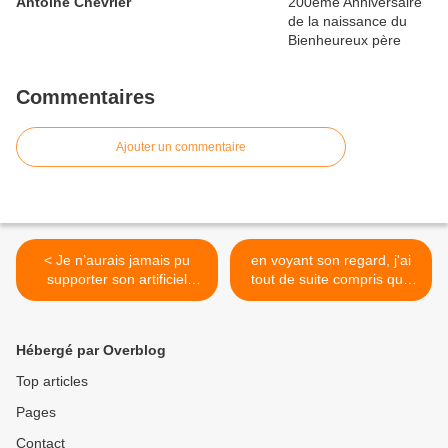
Antoine Chevrier
Commentaires
Ajouter un commentaire
< Je n’aurais jamais pu
en voyant son regard, j'ai
supporter son artificiel
tout de suite compris que
maintien dans un coma
ce jeune homme me voulait
profond sans issue, le
tout le bien que l'on pouvait
voyant maintenu prisonnier
imaginer et espérer !… >
Hébergé par Overblog
en son être profond
Top articles
Pages
Contact