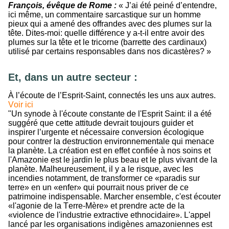
François, évêque de Rome :
« J’ai été peiné d’entendre,
ici même, un commentaire sarcastique sur un homme
pieux qui a amené des offrandes avec des plumes sur la
tête. Dites-moi: quelle différence y a-t-il entre avoir des
plumes sur la tête et le tricorne (barrette des cardinaux)
utilisé par certains responsables dans nos dicastères? »
Et, dans un autre secteur :
À l’écoute de l’Esprit-Saint, connectés les uns aux autres.
Voir ici
"Un synode à l'écoute constante de l'Esprit Saint: il a été
suggéré que cette attitude devrait toujours guider et
inspirer l’urgente et nécessaire conversion écologique
pour contrer la destruction environnementale qui menace
la planète. La création est en effet confiée à nos soins et
l'Amazonie est le jardin le plus beau et le plus vivant de la
planète. Malheureusement, il y a le risque, avec les
incendies notamment, de transformer ce «paradis sur
terre» en un «enfer» qui pourrait nous priver de ce
patrimoine indispensable. Marcher ensemble, c'est écouter
«l'agonie de la Terre-Mère» et prendre acte de la
«violence de l'industrie extractive ethnocidaire». L'appel
lancé par les organisations indigènes amazoniennes est