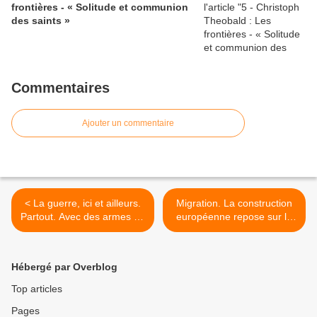
frontières - « Solitude et communion
des saints »
Commentaires
Ajouter un commentaire
< La guerre, ici et ailleurs.
Migration. La construction
Partout. Avec des armes de
européenne repose sur le
riches et des armes de
droit à la libre circulation,
pauvres. Actes inhumains.
c’est un principe fondateur
Indignes. Depuis Caïn.
qui est actuellement remis
Hébergé par Overblog
Attente à…
en cause >
Top articles
Pages