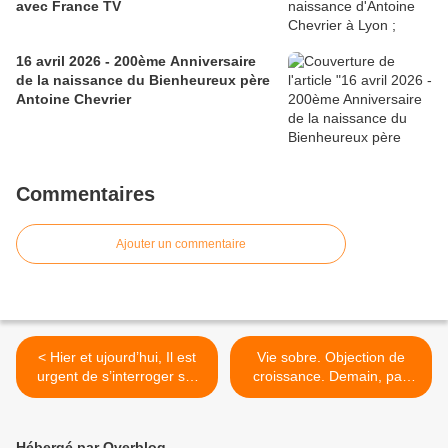
avec France TV
16 avril 2026 - 200ème Anniversaire
de la naissance du Bienheureux père
Antoine Chevrier
Commentaires
Ajouter un commentaire
< Hier et ujourd’hui, Il est
Vie sobre. Objection de
urgent de s’interroger sur
croissance. Demain, pas
les causes profondes de la
comme hier. Impossible de
fracture entre jeunes des
vivre comme avant.
banlieues et forces de
Nouveaux modes de vie.
Hébergé par Overblog