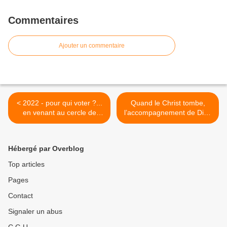
Commentaires
Ajouter un commentaire
< 2022 - pour qui voter ?...
Quand le Christ tombe,
en venant au cercle de
l’accompagnement de Dieu
silence de ce mois
marque un arrêt. Dieu n’est
plus dans le mouvement, il
envahit, il est là comme un
Hébergé par Overblog
ciel >
Top articles
Pages
Contact
Signaler un abus