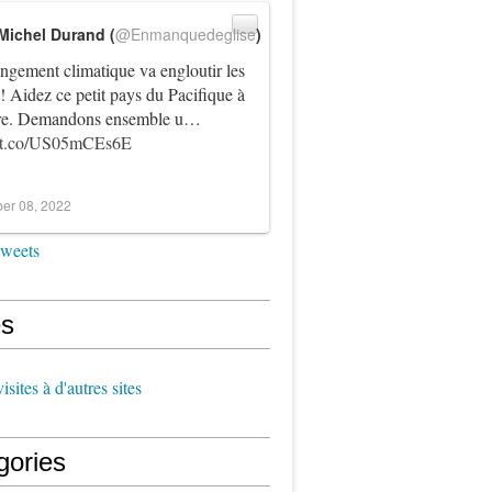
Michel Durand (
@Enmanquedeglise
)
ngement climatique va engloutir les
! Aidez ce petit pays du Pacifique à
vre. Demandons ensemble u…
//t.co/US05mCEs6E
er 08, 2022
tweets
s
sites à d'autres sites
gories