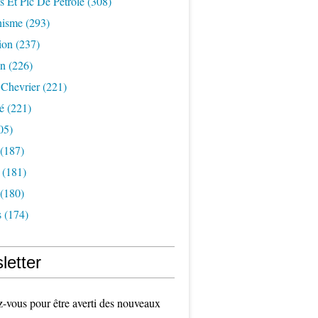
s Et Pic De Pétrole
(308)
nisme
(293)
ion
(237)
on
(226)
 Chevrier
(221)
é
(221)
05)
(187)
(181)
(180)
s
(174)
letter
vous pour être averti des nouveaux