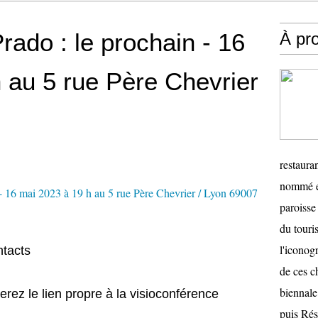
rado : le prochain - 16
À pr
 au 5 rue Père Chevrier
restauran
nommé en
paroisse 
du touris
l'iconog
ntacts
de ces ch
biennale
erez le lien propre à la visioconférence
puis Ré