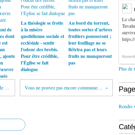
Le cha
La théologie se frotte
Au bord du torrent,
Tuvalu
uni de
à la misère
toutes sortes d’arbres
survi
es dont
quotidienne sociale et
fruitiers pousseront ;
https:
 est
ecclésiale - sentir
leur feuillage ne se
lan
l’odeur des brebis.
flétrira pas et leurs
, ajoute
Pour être crédible,
fruits ne manqueront
Novemb
on
l’Église se fait
pas
Plus de 
 l'œuvre
dialogue
ouée
J’évoque un souvenir pour parler de la formation sacerdotale que nous recevons. Pouvons-nous au « séminaire » éviter un futur clérical ?
Vous ne pouvez pas encore communier avec nous,… mais cela va bientôt être possible. Je suis pour cette ouverture. Un moine en janvier 1997
Page
Rendre vi
Caté