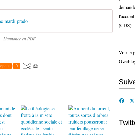
demande 
l'accueil
he-mardi-prado
(CDS).
L'annonce en PDF
Voir le 
Overblo
epost
0
Suiv
Twitt