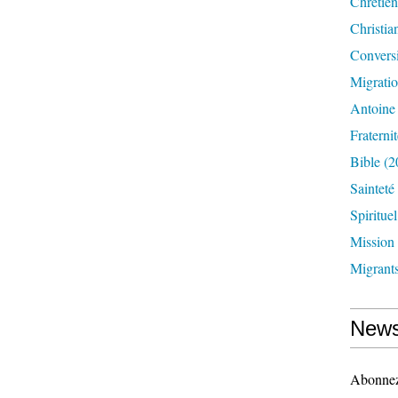
Chrétien
Christia
Convers
Migrati
Antoine
Fraternit
Bible
(2
Sainteté
Spirituel
Mission
Migrant
News
Abonnez-