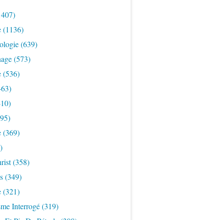
1407)
e
(1136)
ologie
(639)
nage
(573)
e
(536)
463)
10)
95)
e
(369)
)
rist
(358)
s
(349)
e
(321)
sme Interrogé
(319)