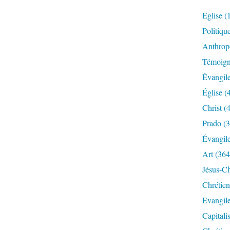
Eglise
(
Politiqu
Anthrop
Témoig
Évangil
Église
(
Christ
(4
Prado
(3
Évangil
Art
(364
Jésus-Ch
Chrétien
Evangil
Capitali