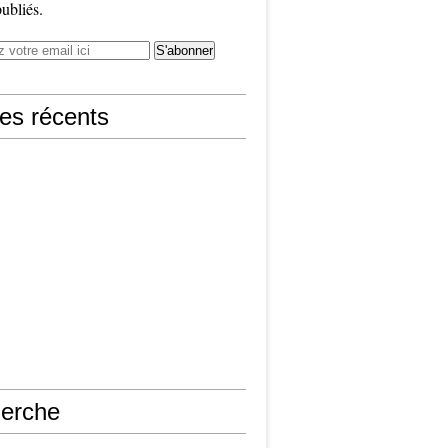
publiés.
les récents
erche