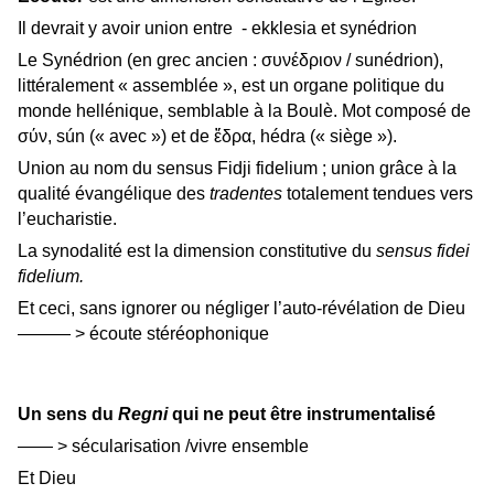
Il devrait y avoir union entre - ekklesia et synédrion
Le Synédrion (en grec ancien : συνέδριον / sunédrion),
littéralement « assemblée », est un organe politique du
monde hellénique, semblable à la Boulè. Mot composé de
σύν, sún (« avec ») et de ἕδρα, hédra (« siège »).
Union au nom du sensus Fidji fidelium ; union grâce à la
qualité évangélique des
tradentes
totalement tendues vers
l’eucharistie.
La synodalité est la dimension constitutive du
sensus fidei
fidelium.
Et ceci, sans ignorer ou négliger l’auto-révélation de Dieu
——— > écoute stéréophonique
Un sens du
Regni
qui ne peut être instrumentalisé
—— > sécularisation /vivre ensemble
Et Dieu