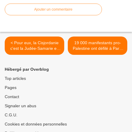
Ajouter un commentaire
< Pour eux, la Cisjordanie
19 000 manifestants pro-
c'est la Judée-Samarie et,
Palestine ont défilé à Paris
en tant que telle, Dieu a
selon la préfecture, 60 000
offert ce territoire aux Juifs
selon la CGT. Certains
et ils doivent s'y installer.
estiment 5 000 - 6 000 à
Hébergé par Overblog
Vrai ?
Lyon >
Top articles
Pages
Contact
Signaler un abus
C.G.U.
Cookies et données personnelles