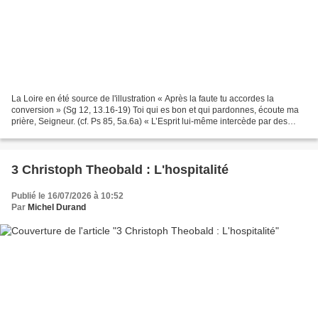
La Loire en été source de l'illustration « Après la faute tu accordes la
conversion » (Sg 12, 13.16-19) Toi qui es bon et qui pardonnes, écoute ma
prière, Seigneur. (cf. Ps 85, 5a.6a) « L’Esprit lui-même intercède par des
gémissements inexprimables »...
3 Christoph Theobald : L'hospitalité
Publié le 16/07/2026 à 10:52
Par
Michel Durand