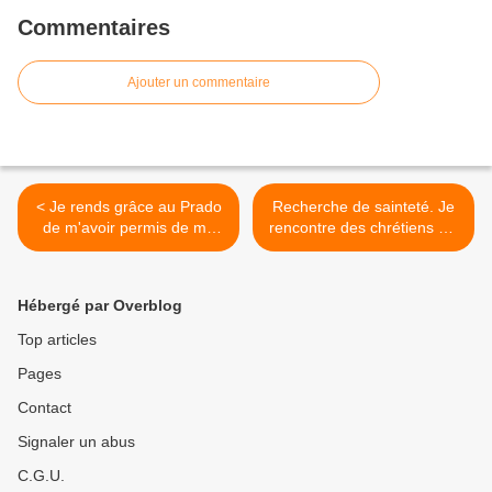
Commentaires
Ajouter un commentaire
< Je rends grâce au Prado
Recherche de sainteté. Je
de m'avoir permis de me
rencontre des chrétiens qui
mettre sur un « chemin qui
semblent dire que cela n’est
unifie mon cœur » dans la
pas pour eux. Mais, n’est-
personne de Jésus-Christ,
ce pas le sens donné à la
Hébergé par Overblog
son Évangile
vie ? >
Top articles
Pages
Contact
Signaler un abus
C.G.U.