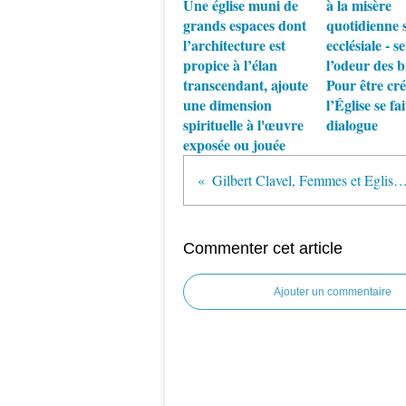
Une église muni de
à la misère
grands espaces dont
quotidienne s
l’architecture est
ecclésiale - se
propice à l’élan
l’odeur des b
transcendant, ajoute
Pour être cré
une dimension
l’Église se fai
spirituelle à l'œuvre
dialogue
exposée ou jouée
Gilbert Clavel, Femmes et Eglise, sortir des malentendus de l'Histoire : l'exclusions des f
Commenter cet article
Ajouter un commentaire