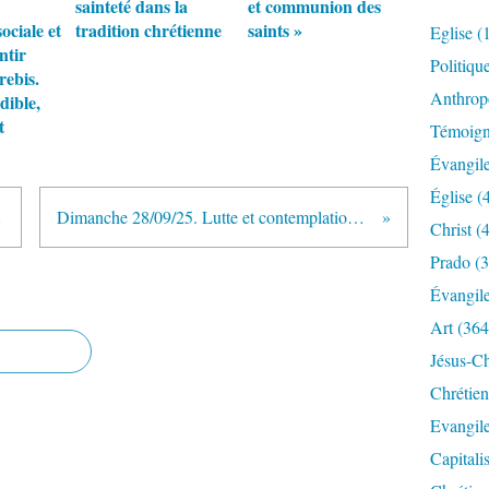
sainteté dans la
et communion des
ociale et
tradition chrétienne
saints »
Eglise
(
ntir
Politiqu
rebis.
Anthrop
dible,
t
Témoig
Évangil
Église
(
emmes du sacré
Dimanche 28/09/25. Lutte et contemplation se joint à d’autres pour plus de vérité en faveur du climat et de la justice envers tous et toutes
Christ
(4
Prado
(3
Évangil
Art
(364
Jésus-Ch
Chrétien
Evangil
Capitali