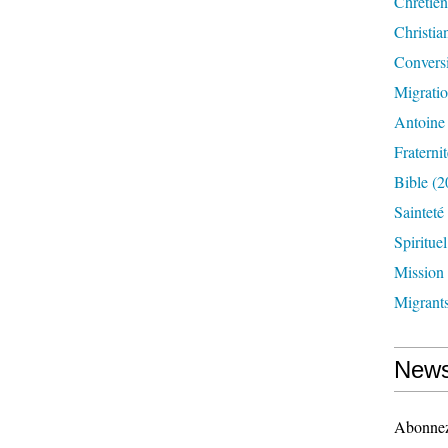
Chrétien
Christia
Convers
Migrati
Antoine
Fraternit
Bible
(2
Sainteté
Spirituel
Mission
Migrant
News
Abonnez-