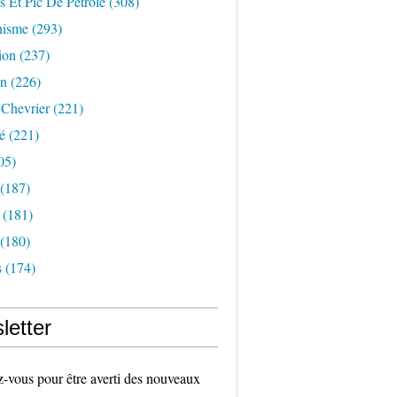
s Et Pic De Pétrole
(308)
nisme
(293)
ion
(237)
on
(226)
 Chevrier
(221)
é
(221)
05)
(187)
(181)
(180)
s
(174)
letter
vous pour être averti des nouveaux