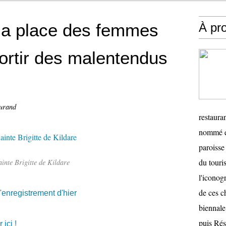
: la place des femmes
À pr
sortir des malentendus
urand
restauran
nommé en
paroisse 
du touris
ainte Brigitte de Kildare
l'iconog
de ces ch
'enregistrement d'hier
biennale
puis Ré
 ici !