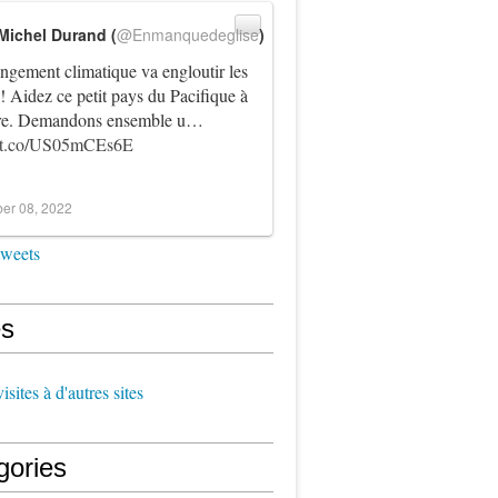
Michel Durand (
@Enmanquedeglise
)
ngement climatique va engloutir les
! Aidez ce petit pays du Pacifique à
vre. Demandons ensemble u…
//t.co/US05mCEs6E
er 08, 2022
tweets
s
sites à d'autres sites
gories