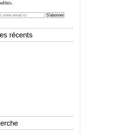
publiés.
les récents
erche