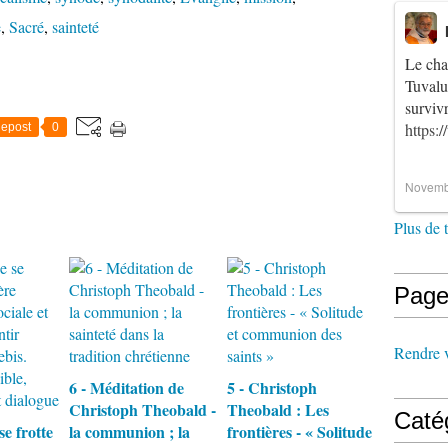
e
,
Sacré
,
sainteté
Le cha
Tuvalu
survi
https:
epost
0
Novemb
Plus de 
Page
Rendre vi
6 - Méditation de
5 - Christoph
Christoph Theobald -
Theobald : Les
Caté
se frotte
la communion ; la
frontières - « Solitude