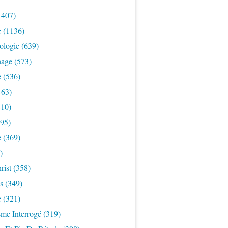
1407)
e
(1136)
ologie
(639)
nage
(573)
e
(536)
463)
10)
95)
e
(369)
)
rist
(358)
s
(349)
e
(321)
sme Interrogé
(319)