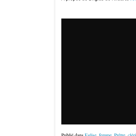
Publié dans
Eglise
,
femme
,
Prêtre
,
clér