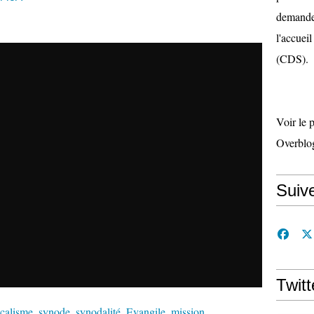
demande 
l'accueil
(CDS).
Voir le 
Overblo
Suiv
Twitt
icalisme
,
synode
,
synodalité
,
Evangile
,
mission
,