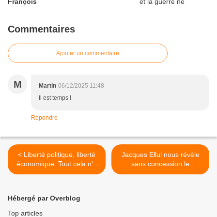
François
Commentaires
Ajouter un commentaire
M
Martin
06/12/2025 11:48
Il est temps !
Répondre
< Liberté politique, liberté
Jacques Ellul nous révèle
économique. Tout cela n'a
sans concession le
rien à faire avec la liberté
caractère essentiel du
du chrétien, la liberté de
christianisme qu’il ne veut
l’Esprit, la liberté acquise
plus nommer ainsi mais
Hébergé par Overblog
par Christ
qu’il appelle X. >
Top articles