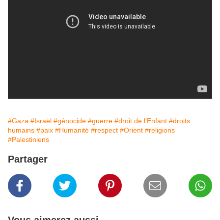
#Gaza
#Israël
#génocide
#guerre
#droit de l'Enfant
#droits
humains
#paix
#Humanité
#respect
#Orient
#religions
#Palestiniens
Partager