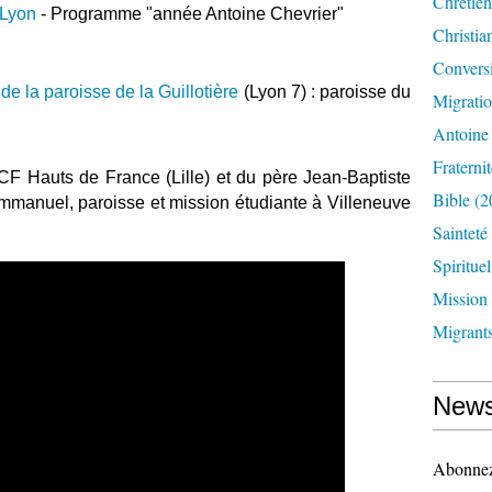
Chrétien
 Lyon
- Programme "année Antoine Chevrier"
Christia
Convers
 de la paroisse de la Guillotière
(Lyon 7) : paroisse du
Migrati
Antoine
Fraternit
CF Hauts de France (Lille) et du père Jean-Baptiste
Bible
(2
manuel, paroisse et mission étudiante à Villeneuve
Sainteté
Spirituel
Mission
Migrant
News
Abonnez-