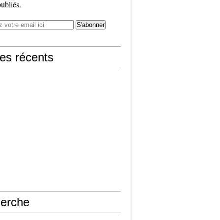
publiés.
les récents
erche