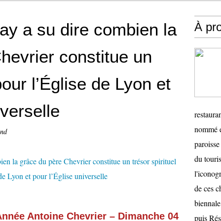
ay a su dire combien la
À pr
hevrier constitue un
pour l’Église de Lyon et
iverselle
restauran
nommé en
and
paroisse 
du touris
l'iconog
de ces ch
biennale
Année Antoine Chevrier – Dimanche 04
puis Ré