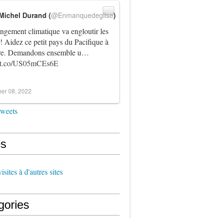
Michel Durand (
@Enmanquedeglise
)
ngement climatique va engloutir les
! Aidez ce petit pays du Pacifique à
vre. Demandons ensemble u…
//t.co/US05mCEs6E
er 08, 2022
tweets
s
sites à d'autres sites
gories