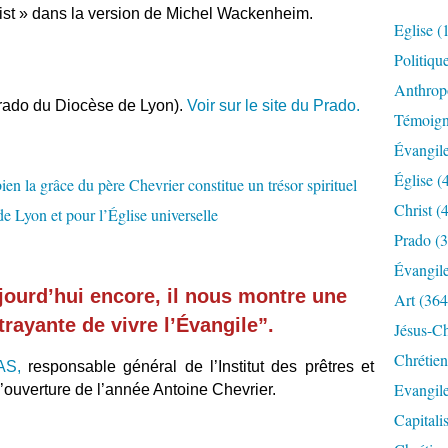
rist » dans la version de Michel Wackenheim.
Eglise
(
Politiqu
Anthrop
Prado du Diocèse de Lyon).
Voir sur le site du Prado.
Témoig
Évangil
Église
(
Christ
(4
Prado
(3
Évangil
jourd’hui encore, il nous montre une
Art
(364
trayante de vivre l’Évangile”.
Jésus-Ch
Chrétien
AS,
responsable général de l’Institut des prêtres et
Evangil
d’ouverture de l’année Antoine Chevrier.
Capitali