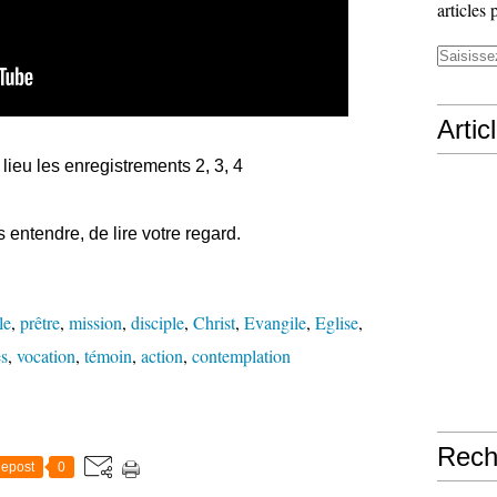
articles 
Artic
lieu les enregistrements 2, 3, 4
 entendre, de lire votre regard.
le
,
prêtre
,
mission
,
disciple
,
Christ
,
Evangile
,
Eglise
,
s
,
vocation
,
témoin
,
action
,
contemplation
Rech
epost
0