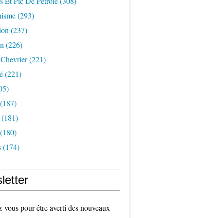
s Et Pic De Pétrole
(308)
nisme
(293)
ion
(237)
on
(226)
 Chevrier
(221)
é
(221)
05)
(187)
(181)
(180)
s
(174)
letter
vous pour être averti des nouveaux