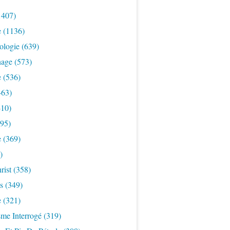
1407)
e
(1136)
ologie
(639)
nage
(573)
e
(536)
463)
10)
95)
e
(369)
)
rist
(358)
s
(349)
e
(321)
sme Interrogé
(319)