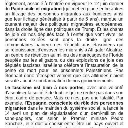
règlement, associé à l'entrée en vigueur le 12 juin dernier
du
Pacte asile et migration
(qui met en place entre autres
un filtrage des personnes migrantes aux frontières ainsi
que leur fichage généralisé à partir de 6 ans), marque un
tournant majeur des politiques migratoires européennes,
dans la droite ligne des politiques de Trump. Et les chants
de joie de nos députés face à l'enfer que vont vivre les
personnes exilées sont dans la droite ligne des
commentaires haineux des Républicains étasuniens qui
se réjouissaient d'envoyer les migrants à Alligator Alcatraz,
un centre de rétention au milieu des marécages de Floride
peuplés par les alligators, ou des explosions de joie des
députés fascistes israéliens célébrant l'instauration de la
peine de mort pour les prisonniers Palestiniens. Pas
étonnant donc rétrospectivement que ces attitudes n'aient
suscité aucune condamnation de nos gouvernements.
Le fascisme est bien à nos portes,
avec une volonté
d'aseptiser la société de tout ce qui ne rentre pas dans son
étroit cadre de pensée. Mais ce n'est pas une fatalité. Par
exemple,
l'Espagne, consciente du rôle des personnes
migrantes
dans le maintien du système social, a lancé le
14 avril un plan de régularisation d'un demi-million de
sans-papiers, car, selon le Premier ministre Pedro
Sanchez, elle doit « choisir entre être un pays ouvert et