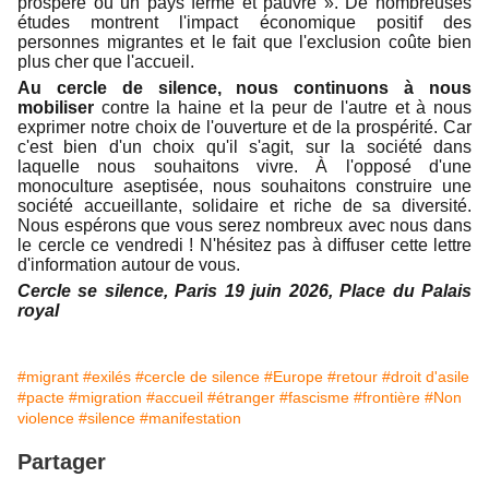
prospère ou un pays fermé et pauvre ». De nombreuses
études montrent l'impact économique positif des
personnes migrantes et le fait que l'exclusion coûte bien
plus cher que l'accueil.
Au cercle de silence, nous continuons à nous
mobiliser
contre la haine et la peur de l'autre et à nous
exprimer notre choix de l'ouverture et de la prospérité. Car
c'est bien d'un choix qu'il s'agit, sur la société dans
laquelle nous souhaitons vivre. À l'opposé d'une
monoculture aseptisée, nous souhaitons construire une
société accueillante, solidaire et riche de sa diversité.
Nous espérons que vous serez nombreux avec nous dans
le cercle ce vendredi ! N'hésitez pas à diffuser cette lettre
d'information autour de vous.
Cercle se silence, Paris 19 juin 2026, Place du Palais
royal
#migrant
#exilés
#cercle de silence
#Europe
#retour
#droit d'asile
#pacte
#migration
#accueil
#étranger
#fascisme
#frontière
#Non
violence
#silence
#manifestation
Partager