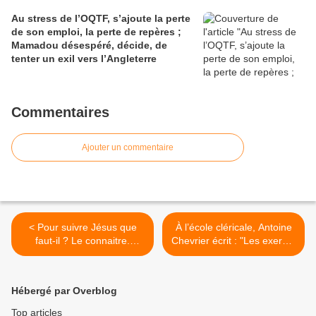
Au stress de l’OQTF, s’ajoute la perte
de son emploi, la perte de repères ;
Mamadou désespéré, décide, de
tenter un exil vers l’Angleterre
Commentaires
Ajouter un commentaire
< Pour suivre Jésus que
À l’école cléricale, Antoine
faut-il ? Le connaitre.
Chevrier écrit : "Les exercer
L’Évangile de ce dimanche
au travail des pauvres, aux
nous donne l’occasion de
moyens que les pauvres
pénétrer la pensée du Fils
emploient pour gagner leur
Hébergé par Overblog
de Dieu, l’imiter
vie >
Top articles