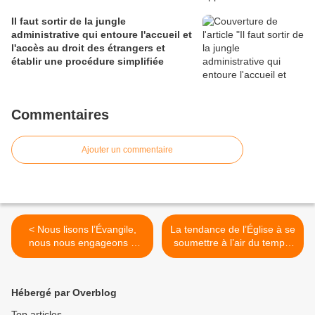
Il faut sortir de la jungle
administrative qui entoure l'accueil et
l'accès au droit des étrangers et
établir une procédure simplifiée
Commentaires
Ajouter un commentaire
< Nous lisons l’Évangile,
La tendance de l’Église à se
nous nous engageons à
soumettre à l’air du temps,
mettre en pratique la Parole
aujourd’hui la droite
entendue, à glorifier Dieu
politique d’une culture
par notre vie. Et que
chrétienne latine, est
Hébergé par Overblog
faisons-nous ?
subversion de l’Évangile >
Top articles