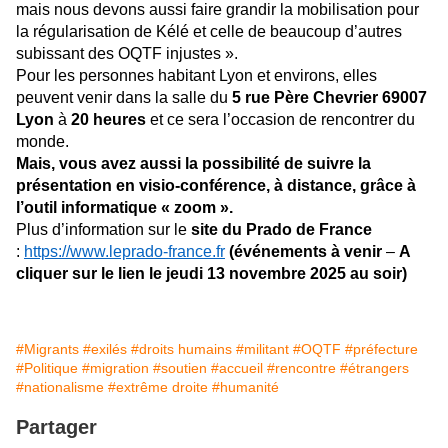
mais nous devons aussi faire grandir la mobilisation pour
la régularisation de Kélé et celle de beaucoup d’autres
subissant des OQTF injustes ».
Pour les personnes habitant Lyon et environs, elles
peuvent venir dans la salle du
5 rue Père Chevrier 69007
Lyon
à
20 heures
et ce sera l’occasion de rencontrer du
monde.
Mais, vous avez aussi la possibilité de suivre la
présentation en visio-conférence, à distance, grâce à
l’outil informatique « zoom ».
Plus d’information sur le
site du Prado de France
:
https://www.leprado-france.fr
(événements à venir
–
A
cliquer sur le lien le jeudi 13 novembre 2025 au soir)
#Migrants
#exilés
#droits humains
#militant
#OQTF
#préfecture
#Politique
#migration
#soutien
#accueil
#rencontre
#étrangers
#nationalisme
#extrême droite
#humanité
Partager