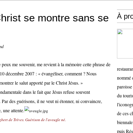
hrist se montre sans se
À pr
nd
e peux me souvenir, me revient à la mémoire cette phrase de
restauran
10 décembre 2007 : « évangéliser, comment ? Nous
nommé en
ontrer le salut apporté par le Christ Jésus. »
paroisse 
fondamentale dans le fait que Jésus refuse souvent
du touris
Par des guérisons, il ne veut ni étonner, ni convaincre,
l'iconog
 une attente.
de ces ch
bert de Trèves. Guérison de l'aveugle né.
biennale
puis Ré