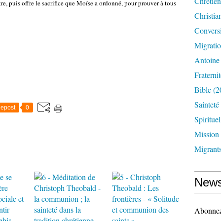
Chrétien
tre, puis offre le sacrifice que Moïse a ordonné, pour prouver à tous
Christia
Convers
Migrati
Antoine
Fraternit
Bible
(2
Sainteté
epost
0
Spirituel
Mission
Migrant
News
Abonnez-