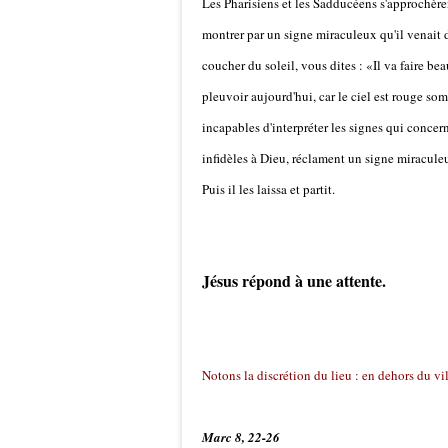
Les Pharisiens et les Sadducéens s'approchèren
montrer par un signe miraculeux qu'il venait d
coucher du soleil, vous dites : «Il va faire bea
pleuvoir aujourd'hui, car le ciel est rouge som
incapables d'interpréter les signes qui concer
infidèles à Dieu, réclament un signe miraculeu
Puis il les laissa et partit.
Jésus répond à une attente.
Notons la discrétion du lieu : en dehors du vi
Marc 8, 22-26