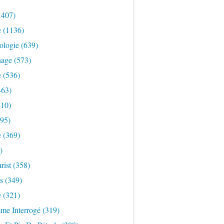
1407)
e
(1136)
ologie
(639)
nage
(573)
e
(536)
463)
10)
95)
e
(369)
)
rist
(358)
s
(349)
e
(321)
sme Interrogé
(319)