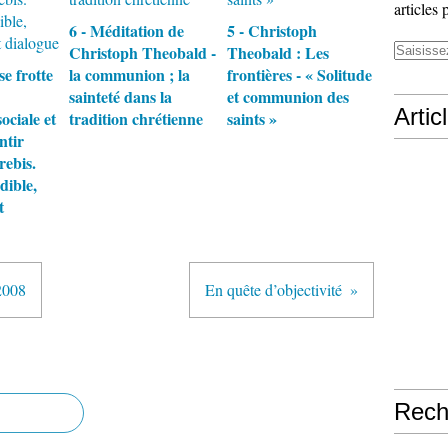
articles 
6 - Méditation de
5 - Christoph
Christoph Theobald -
Theobald : Les
se frotte
la communion ; la
frontières - « Solitude
sainteté dans la
et communion des
Artic
ociale et
tradition chrétienne
saints »
ntir
rebis.
dible,
t
2008
En quête d’objectivité
Rech