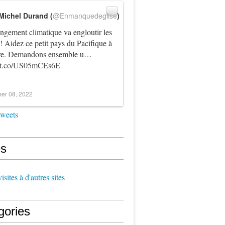
Michel Durand (
@Enmanquedeglise
)
ngement climatique va engloutir les
! Aidez ce petit pays du Pacifique à
vre. Demandons ensemble u…
//t.co/US05mCEs6E
er 08, 2022
tweets
s
sites à d'autres sites
gories