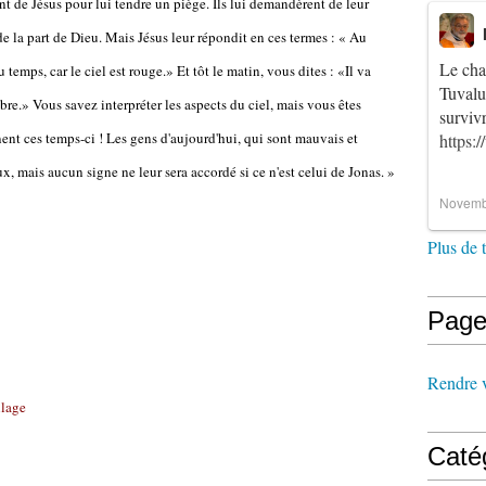
t de Jésus pour lui tendre un piège. Ils lui demandèrent de leur
e la p
art de Dieu. Mais Jésus leur répondit en ces termes : « Au
Le cha
u temps, car le ciel est rouge.» Et tôt le matin, vous dites : «Il va
Tuvalu
bre.» Vous savez interpréter les aspects du ciel, mais vous êtes
survi
nent ces temps-ci ! Les gens d'aujourd'hui, qui sont mauvais et
https:
x, mais aucun signe ne leur sera accordé si ce n'est celui de Jonas. »
Novemb
Plus de 
Page
Rendre vi
llage
Caté