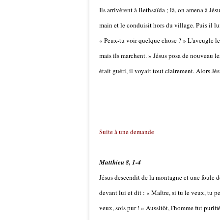
Ils arrivèrent à Bethsaïda ; là, on amena à Jésu
main et le conduisit hors du village. Puis il lu
« Peux-tu voir quelque chose ? » L'aveugle lev
mais ils marchent. » Jésus posa de nouveau les
était guéri, il voyait tout clairement. Alors Jé
Suite à une demande
Matthieu 8, 1-4
Jésus descendit de la montagne et une foule d
devant lui et dit : « Maître, si tu le veux, tu 
veux, sois pur ! » Aussitôt, l'homme fut purifié