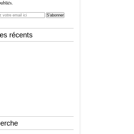
publiés.
les récents
erche