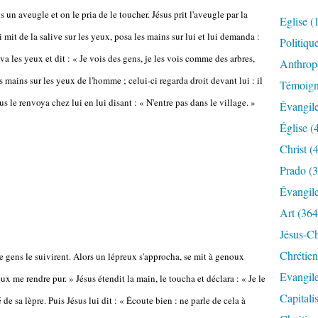
s un aveugle et on le pria de le toucher. Jésus prit l'aveugle par la
Eglise
(
i mit de la salive sur les yeux, posa les mains sur lui et lui demanda :
Politiqu
a les yeux et dit : « Je vois des gens, je les vois comme des arbres,
Anthrop
 mains sur les yeux de l'homme ; celui-ci regarda droit devant lui : il
Témoig
sus le renvoya chez lui en lui disant : « N'entre pas dans le village. »
Évangil
Église
(
Christ
(4
Prado
(3
Évangil
Art
(364
Jésus-Ch
Chrétien
e gens le suivirent. Alors un lépreux s'approcha, se mit à genoux
Evangil
peux me rendre pur. » Jésus étendit la main, le toucha et déclara : « Je le
Capitali
 de sa lèpre. Puis Jésus lui dit : « Écoute bien : ne parle de cela à