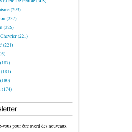
s Et Pic De Pétrole
(308)
nisme
(293)
ion
(237)
on
(226)
 Chevrier
(221)
é
(221)
05)
(187)
(181)
(180)
s
(174)
letter
vous pour être averti des nouveaux