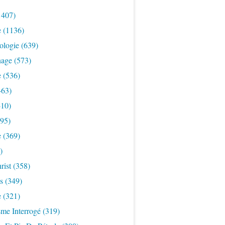
1407)
e
(1136)
ologie
(639)
nage
(573)
e
(536)
463)
10)
95)
e
(369)
)
rist
(358)
s
(349)
e
(321)
sme Interrogé
(319)