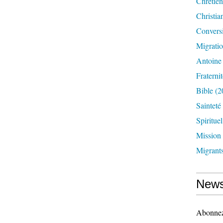
Chrétien
Christia
Convers
Migrati
Antoine
Fraternit
Bible
(2
Sainteté
Spirituel
Mission
Migrant
News
Abonnez-