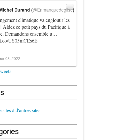
Michel Durand (
@Enmanquedeglise
)
ngement climatique va engloutir les
! Aidez ce petit pays du Pacifique à
vre. Demandons ensemble u…
//t.co/US05mCEs6E
er 08, 2022
tweets
s
sites à d'autres sites
gories