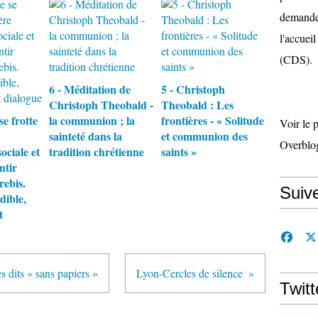
demande 
l'accueil
(CDS).
6 - Méditation de
5 - Christoph
Christoph Theobald -
Theobald : Les
se frotte
la communion ; la
frontières - « Solitude
Voir le 
sainteté dans la
et communion des
Overblo
ociale et
tradition chrétienne
saints »
ntir
rebis.
Suiv
dible,
t
 dits « sans papiers »
Lyon-Cercles de silence
Twitt