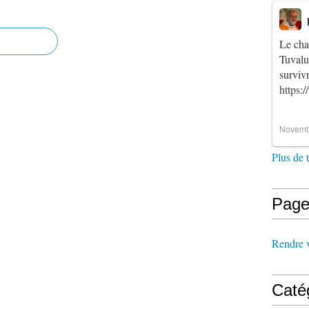
Le cha
Tuvalu
survi
https:
Novemb
Plus de 
Page
Rendre vi
Caté