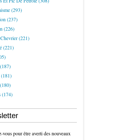
s Et Pic De Pétrole
(308)
nisme
(293)
ion
(237)
on
(226)
 Chevrier
(221)
é
(221)
05)
(187)
(181)
(180)
s
(174)
letter
vous pour être averti des nouveaux