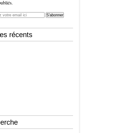
publiés.
les récents
erche