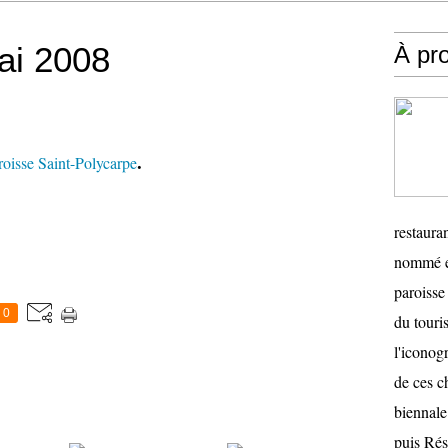
ai 2008
À pr
.
roisse Saint-Polycarpe
restauran
nommé en
paroisse 
0
du touris
l'iconog
de ces ch
biennale
puis Ré