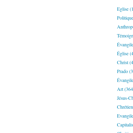
Eglise
(
Politiqu
Anthrop
Témoig
Évangil
Église
(
Christ
(4
Prado
(3
Évangil
Art
(364
Jésus-Ch
Chrétien
Evangil
Capitali