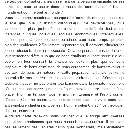
certes, démobilisation, anéantissement de la personne originale, de ses
richesses, pour se couler dans le moule de l'ordre établi, où tout le
monde est comme tout le monde ?
Vous comprenez maintenant pourquoi il m'arrive de me questionner sur
le rôle que joue un Institut catholique(1). Ne devrait-il pas, plus
visiblement, plus profondément œuvrer - au-delà de toutes les
instances civiques, politiques, sociales, économiques, intellectuelles,
scientifiques - à la recherche de solutions pour notre temps qui pose
bien des problèmes ? Seulement, répondra-t-on, il convient d'insérer les
jeunes étudiants dans notre société. Cela ne pourrait-il pas se faire en
leur permettant d'être plus que de bons étudiants qui font honneur à leur
école, en leur donnant la chance de devenir plus que de bons
ingénieurs, de bons chimistes, de bons agronomes, de bons travailleurs
sociaux, de bons animateurs ? Cette préparation à la vie active ne
pourrait-elle pas se réaliser en indiquant clairement les éléments qui
aideront à savoir ne pas entrer tête baissée dans la société industrielle
où tout est bon parce que scientifique ; savoir mettre l'homme à sa
place, l'homme tel que nous le montre l'Evangile et l'esprit qui en
découle. Ceci ne pourra vraisemblablement pas se vivre sans une
anthropologie chrétienne. Quel est l'homme selon Christ ? Le théologien
doit, ici, intervenir.
A travers cette réflexion, vous devinez que je songe aux diverses
institutions chrétiennes que nous rencontrons aujourd'hui. Il ne s'agit
pas seulement des Facultés catholiques lyonnaises, mais également