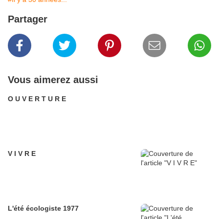
Partager
Vous aimerez aussi
O U V E R T U R E
V I V R E
L'été écologiste 1977