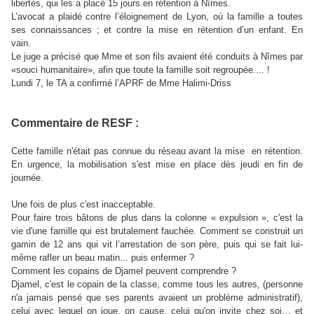
libertés, qui les a placé 15 jours en rétention à Nîmes.
L’avocat a plaidé contre l’éloignement de Lyon, où la famille a toutes
ses connaissances ; et contre la mise en rétention d’un enfant. En
vain.
Le juge a précisé que Mme et son fils avaient été conduits à Nîmes par
«souci humanitaire», afin que toute la famille soit regroupée.... !
Lundi 7, le TA a confirmé l’APRF de Mme Halimi-Driss
Commentaire de RESF :
Cette famille n'était pas connue du réseau avant la mise en rétention.
En urgence, la mobilisation s'est mise en place dès jeudi en fin de
journée.
Une fois de plus c'est inacceptable.
Pour faire trois bâtons de plus dans la colonne « expulsion », c'est la
vie d'une famille qui est brutalement fauchée. Comment se construit un
gamin de 12 ans qui vit l’arrestation de son père, puis qui se fait lui-
même rafler un beau matin... puis enfermer ?
Comment les copains de Djamel peuvent comprendre ?
Djamel, c'est le copain de la classe, comme tous les autres, (personne
n'a jamais pensé que ses parents avaient un problème administratif),
celui avec lequel on joue, on cause, celui qu'on invite chez soi… et