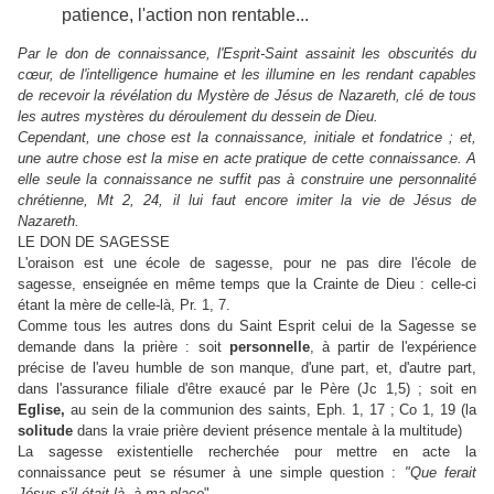
patience, l'action non rentable...
Par le don de connaissance, l'Esprit-Saint assainit les obscurités du
cœur, de l'intelligence humaine et les illumine en les rendant capables
de recevoir la révélation du Mystère de Jésus de Nazareth, clé de tous
les autres mystères du déroulement du dessein de Dieu.
Cependant, une chose est la connaissance, initiale et fondatrice ; et,
une autre chose est la mise en acte pratique de cette connaissance. A
elle seule la connaissance ne suffit pas à construire une personnalité
chrétienne, Mt 2, 24, il lui faut encore imiter la vie de Jésus de
Nazareth.
LE DON DE SAGESSE
L'oraison est une école de sagesse, pour ne pas dire l'école de
sagesse, enseignée en même temps que la Crainte de Dieu : celle-ci
étant la mère de celle-là, Pr. 1, 7.
Comme tous les autres dons du Saint Esprit celui de la Sagesse se
demande dans la prière : soit
personnelle
, à partir de l'expérience
précise de l'aveu humble de son manque, d'une part, et, d'autre part,
dans l'assurance filiale d'être exaucé par le Père (Jc 1,5) ; soit en
Eglise,
au sein de la communion des saints, Eph. 1, 17 ; Co 1, 19 (la
solitude
dans la vraie prière devient présence mentale à la multitude)
La sagesse existentielle recherchée pour mettre en acte la
connaissance peut se résumer à une simple question :
"Que ferait
Jésus s'il était là, à ma place
".