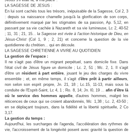
LA SAGESSE DE JESUS :
En lui sont cachés tous les trésors, inépuisable de la Sagesse, Col 2, 3
: depuis sa naissance charnelle jusqu'à la glorification de son corps,
définitivement marqué par les stigmates de sa passion, Ap. 5,12, en
passant par sa vie cachée à Nazareth et sa vie lumineuse, Lc 2, 40-52
; 11, 31 ; 21, 15... l
a Sagesse est rivée à l'action historique de Dieu, en
Jésus-Christ
(Col 1, 9 ; 2, 21) et concerne la question de la vie
quotidienne du chrétien... qui en découle.
LA SAGESSE CHRETIENNE A VlVRE AU QUOTIDIEN
La gestion de l'espace :
Il ne s'agit pas d'être un migrant perpétuel, sans domicile fixe. Dans
l'état civil de Jésus figure un domicile ; Lc. 2, 51 ; Mc. 2, 1. Il s'agit
d'être un
résident à part entière
, jouant le jeu des charges du vivre
ensemble ; et, en même temps, il s'agit d'
être prêt à partir ailleurs
,
non selon son esprit propre, Jn. 21, 18 ; Lc.15, 11-13, mais sous la
conduite de l'Esprit-Saint, Lc 4, 1 ; Ro. 8, 14; Jn. l0, 19 ...
afin d'être là
où le service des hommes appelle
, d'autres hommes, malgré les
réticences de ceux qui se croient abandonnés, Mc 1,38 ; Lc. 2, 43-50 ;
en se déplaçant toujours, dans la fidélité et la liberté spirituelle, 2 Co
3,17.
La gestion du temps :
Aujourd'hui, les surcharges de l'agenda, l'accélération des rythmes de
vie, l'accroissement de la longévité posent avec gravité la question de