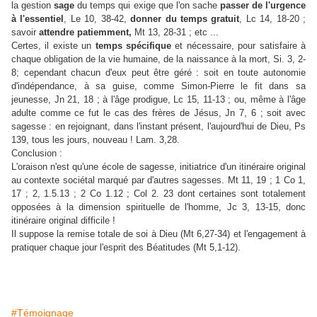
la gestion
sage
du temps qui exige que l'on sache
passer de l'urgence
à l'essentiel
, Le 10, 38-42,
donner du temps gratuit
, Lc 14, 18-20 ;
savoir
attendre patiemment,
Mt 13, 28-31 ; etc ...
Certes, il existe un
temps spécifique
et nécessaire, pour satisfaire à
chaque obligation de la vie humaine, de la naissance à la mort, Si. 3, 2-
8; cependant chacun d'eux peut être géré : soit en toute autonomie
d'indépendance, à sa guise, comme Simon-Pierre le fit dans sa
jeunesse, Jn 21, 18 ; à l'âge prodigue, Lc 15, 11-13 ; ou, même à l'âge
adulte comme ce fut le cas des frères de Jésus, Jn 7, 6 ; soit avec
sagesse : en rejoignant, dans l'instant présent, l'aujourd'hui de Dieu, Ps
139, tous les jours, nouveau ! Lam. 3,28.
Conclusion :
L'oraison n'est qu'une école de sagesse, initiatrice d'un itinéraire original
au contexte sociétal marqué par d'autres sagesses. Mt 11, 19 ; 1 Co 1,
17 ; 2, 1.5.13 ; 2 Co 1.12 ; Col 2. 23 dont certaines sont totalement
opposées à la dimension spirituelle de l'homme, Jc 3, 13-15, donc
itinéraire original difficile !
Il suppose la remise totale de soi à Dieu (Mt 6,27-34) et l'engagement à
pratiquer chaque jour l'esprit des Béatitudes (Mt 5,1-12).
#Témoignage