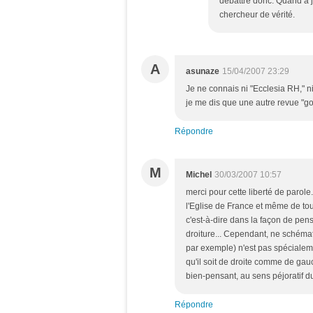
débattre donc. Quand à j
chercheur de vérité.
A
asunaze
15/04/2007 23:29
Je ne connais ni "Ecclesia RH," ni
je me dis que une autre revue "gol
Répondre
M
Michel
30/03/2007 10:57
merci pour cette liberté de parol
l'Eglise de France et même de tou
c'est-à-dire dans la façon de pens
droiture... Cependant, ne schémati
par exemple) n'est pas spécialemen
qu'il soit de droite comme de gau
bien-pensant, au sens péjoratif d
Répondre