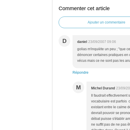
Commenter cet article
Ajouter un commentaire
D
daniel
23/09/2007 09:06
golias m'inquiète un peu ; "que ce
dénoncer certaines pratiques en 
vécus mais ce ne sont pas les an
Répondre
M
Michel Durand
23/09/20
Il faudrait effectivement 
vocabulaire est parfois o
existant entre le calme d
devrait pouvoir se prono
débat puisse s'établir a
ne suffit pas de ne pas ê