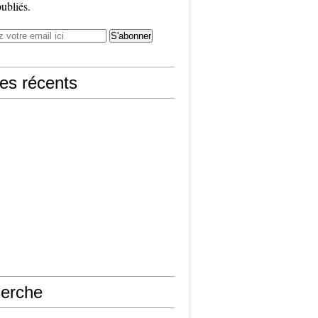
publiés.
les récents
erche