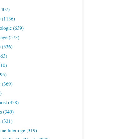
1407)
e
(1136)
ologie
(639)
nage
(573)
e
(536)
463)
10)
95)
e
(369)
)
rist
(358)
s
(349)
e
(321)
sme Interrogé
(319)