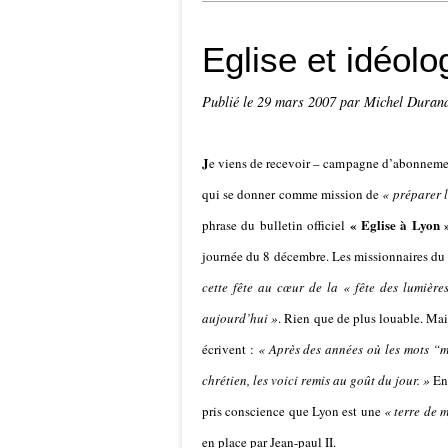
Eglise et idéolog
Publié le
29 mars 2007
par Michel Duran
J
e viens de recevoir – campagne d’abonnement 
qui se donner comme mission de
« préparer l
« Eglise à Lyon 
phrase du bulletin officiel
journée du 8 décembre. Les missionnaires du 
cette fête au cœur de la « fête des lumière
aujourd’hui »
. Rien que de plus louable. Mais
écrivent :
« Après des années où les mots “m
chrétien, les voici remis au goût du jour. »
Enf
pris conscience que Lyon est une
« terre de 
en place par Jean-paul II.