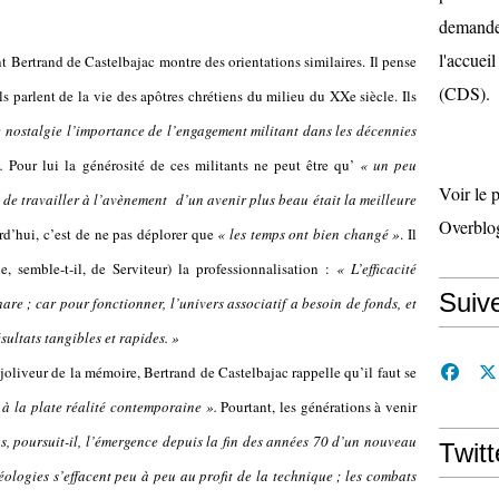
demande 
l'accueil
t Bertrand de Castelbajac montre des orientations similaires. Il pense
(CDS).
 parlent de la vie des apôtres chrétiens du milieu du XXe siècle. Ils
e nostalgie l’importance de l’engagement militant dans les décennies
.
Pour lui la générosité de ces militants ne peut être qu’
« un peu
Voir le 
 de travailler à l’avènement d’un avenir plus beau était la meilleure
Overblo
rd’hui, c’est de ne pas déplorer que
« les temps ont bien changé »
. Il
he, semble-t-il, de Serviteur) la professionnalisation :
« L’efficacité
Suiv
re ; car pour fonctionner, l’univers associatif a besoin de fonds, et
sultats tangibles et rapides. »
njoliveur de la mémoire, Bertrand de Castelbajac rappelle qu’il faut se
 à la plate réalité contemporaine ».
Pourtant, les générations à venir
, poursuit-il, l’émergence depuis la fin des années 70 d’un nouveau
Twitt
ologies s’effacent peu à peu au profit de la technique ; les combats