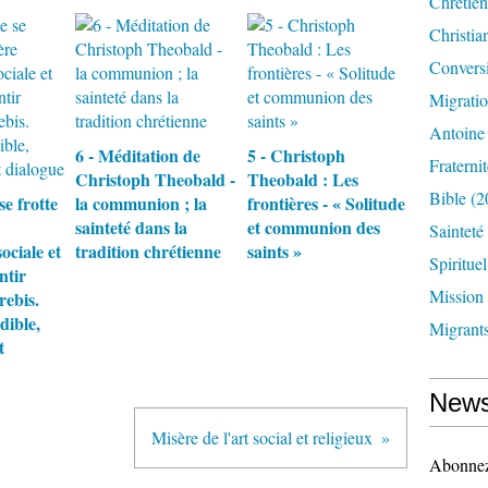
Chrétien
Christia
Convers
Migrati
Antoine
6 - Méditation de
5 - Christoph
Fraternit
Christoph Theobald -
Theobald : Les
Bible
(2
se frotte
la communion ; la
frontières - « Solitude
sainteté dans la
et communion des
Sainteté
ociale et
tradition chrétienne
saints »
Spirituel
ntir
Mission
rebis.
dible,
Migrant
t
News
Misère de l'art social et religieux
Abonnez-