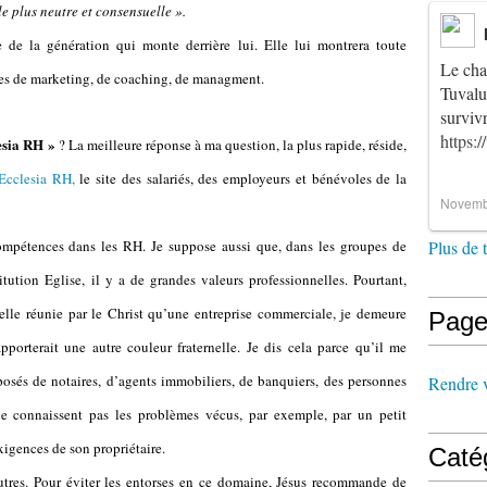
e plus neutre et consensuelle ».
 de la génération qui monte derrière lui. Elle lui montrera toute
Le cha
tées de marketing, de coaching, de managment.
Tuvalu
survi
https:
esia RH »
? La meilleure réponse à ma question, la plus rapide, réside,
Ecclesia RH,
le site des salariés, des employeurs et bénévoles de la
Novemb
ompétences dans les RH. Je suppose aussi que, dans les groupes de
Plus de 
itution Eglise, il y a de grandes valeurs professionnelles. Pourtant,
lle réunie par le Christ qu’une entreprise commerciale, je demeure
Page
porterait une autre couleur fraternelle. Je dis cela parce qu’il me
sés de notaires, d’agents immobiliers, de banquiers, des personnes
Rendre vi
e connaissent pas les problèmes vécus, par exemple, par un petit
igences de son propriétaire.
Caté
utres. Pour éviter les entorses en ce domaine, Jésus recommande de