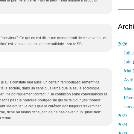
eter la première pierre ? qui le peut ? tout homme n'est qu'un
Arch
 "serviteur". Ce qui en est dit ici me detournerait de ces revues, et
2026
ias" est sans doute un salubre antidote...<br /> SB
Juille
Juin
(
Mai
(
Avril
e. je suis constate moi aussi un certain "embourgeoisement" de
Mars
te la société, dans un sens plus large que la seule sociologie,
er : "le politiquement correct...", la confusion entre convenances et
Févri
sons pas : la nouvelle bourgeoisie qui se fait jour (les "bobos"
Janvi
t "de droite". je crois que le chrétien doit toujours s'examiner,
che, riche ou moins riche, afin de ne pas devenir un "pharisien"
2025
u terme.
2024
2023