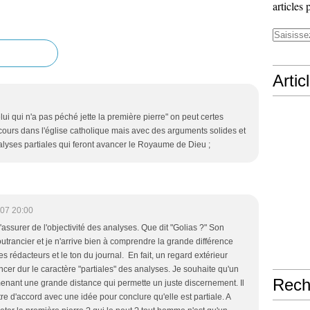
articles 
Artic
lui qui n'a pas péché jette la première pierre" on peut certes
cours dans l'église catholique mais avec des arguments solides et
alyses partiales qui feront avancer le Royaume de Dieu ;
07 20:00
s'assurer de l'objectivité des analyses. Que dit "Golias ?" Son
utrancier et je n'arrive bien à comprendre la grande différence
es rédacteurs et le ton du journal. En fait, un regard extérieur
ncer dur le caractère "partiales" des analyses. Je souhaite qu'un
Rech
menant une grande distance qui permette un juste discernement. Il
tre d'accord avec une idée pour conclure qu'elle est partiale. A