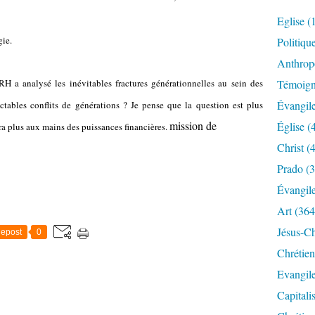
Eglise
(
gie.
Politiqu
Anthrop
H a analysé les inévitables fractures générationnelles au sein des
Témoig
Évangil
uctables conflits de générations ? Je pense que la question est plus
mission de
Église
(
a plus aux mains des puissances financières.
Christ
(4
Prado
(3
Évangil
Art
(364
Jésus-Ch
epost
0
Chrétien
Evangil
Capitali