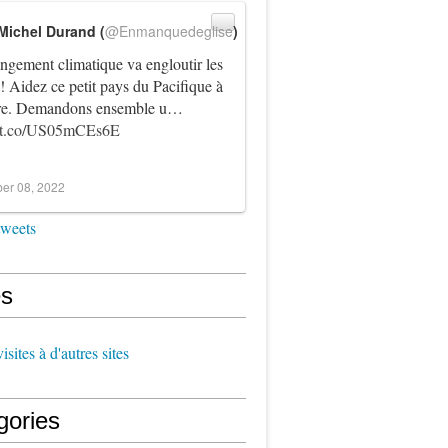
Michel Durand (
@Enmanquedeglise
)
ngement climatique va engloutir les
! Aidez ce petit pays du Pacifique à
vre. Demandons ensemble u…
//t.co/US05mCEs6E
er 08, 2022
tweets
s
sites à d'autres sites
gories