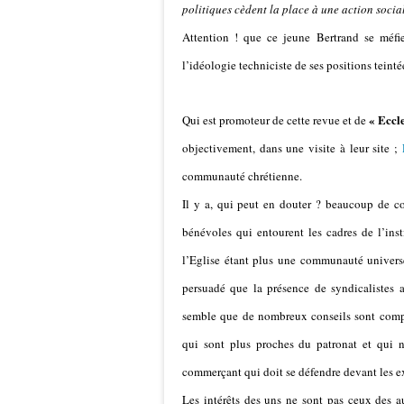
politiques cèdent la place à une action social
Attention ! que ce jeune Bertrand se méfie
l’idéologie techniciste de ses positions tein
« Eccl
Qui est promoteur de cette revue et de
objectivement, dans une visite à leur site ;
communauté chrétienne.
Il y a, qui peut en douter ? beaucoup de c
bénévoles qui entourent les cadres de l’inst
l’Eglise étant plus une communauté universe
persuadé que la présence de syndicalistes ap
semble que de nombreux conseils sont compo
qui sont plus proches du patronat et qui n
commerçant qui doit se défendre devant les ex
Les intérêts des uns ne sont pas ceux des a