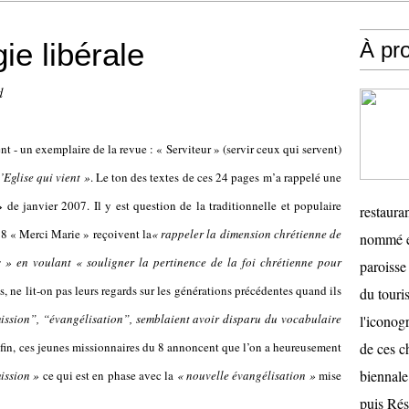
ie libérale
À pr
d
- un exemplaire de la revue : « Serviteur » (servir ceux qui servent)
’Eglise qui vient »
. Le ton des textes de ces 24 pages m’a rappelé une
»
de janvier 2007. Il y est question de la traditionnelle et populaire
restauran
8 « Merci Marie » reçoivent la
« rappeler la dimension chrétienne de
nommé en
s » en voulant « souligner la pertinence de la foi chrétienne pour
paroisse 
, ne lit-on pas leurs regards sur les générations précédentes quand ils
du touris
ission”, “évangélisation”, semblaient avoir disparu du vocabulaire
l'iconog
in, ces jeunes missionnaires du 8 annoncent que l’on a heureusement
de ces ch
biennale
mission »
ce qui est en phase avec la
« nouvelle évangélisation »
mise
puis Ré