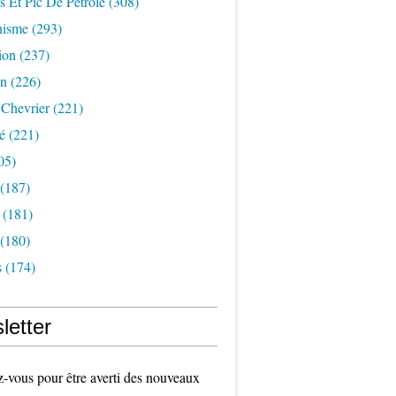
s Et Pic De Pétrole
(308)
nisme
(293)
ion
(237)
on
(226)
 Chevrier
(221)
é
(221)
05)
(187)
(181)
(180)
s
(174)
letter
vous pour être averti des nouveaux