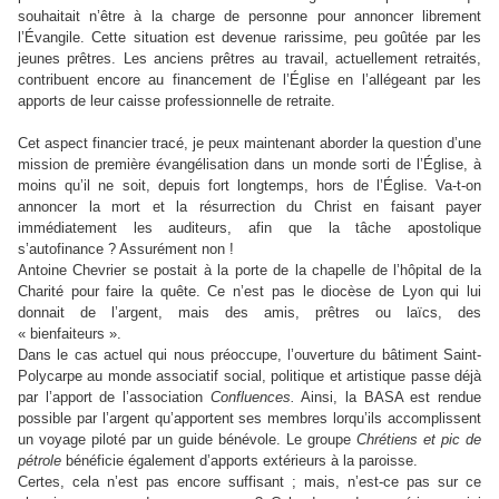
souhaitait n’être à la charge de personne pour annoncer librement
l’Évangile. Cette situation est devenue rarissime, peu goûtée par les
jeunes prêtres. Les anciens prêtres au travail, actuellement retraités,
contribuent encore au financement de l’Église en l’allégeant par les
apports de leur caisse professionnelle de retraite.
Cet aspect financier tracé, je peux maintenant aborder la question d’une
mission de première évangélisation dans un monde sorti de l’Église, à
moins qu’il ne soit, depuis fort longtemps, hors de l’Église. Va-t-on
annoncer la mort et la résurrection du Christ en faisant payer
immédiatement les auditeurs, afin que la tâche apostolique
s’autofinance ? Assurément non !
Antoine Chevrier se postait à la porte de la chapelle de l’hôpital de la
Charité pour faire la quête. Ce n’est pas le diocèse de Lyon qui lui
donnait de l’argent, mais des amis, prêtres ou laïcs, des
« bienfaiteurs ».
Dans le cas actuel qui nous préoccupe, l’ouverture du bâtiment Saint-
Polycarpe au monde associatif social, politique et artistique passe déjà
par l’apport de l’association
Confluences.
Ainsi, la BASA est rendue
possible par l’argent qu’apportent ses membres lorqu’ils accomplissent
un voyage piloté par un guide bénévole. Le groupe
Chrétiens et pic de
pétrole
bénéficie également d’apports extérieurs à la paroisse.
Certes, cela n’est pas encore suffisant ; mais, n’est-ce pas sur ce