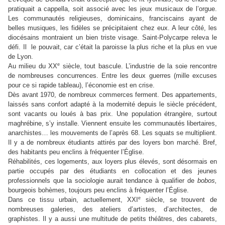
pratiquait a cappella, soit associé avec les jeux musicaux de l’orgue.
Les communautés religieuses, dominicains, franciscains ayant de
belles musiques, les fidèles se précipitaient chez eux. A leur côté, les
diocésains montraient un bien triste visage. Saint-Polycarpe releva le
défi. Il le pouvait, car c’était la paroisse la plus riche et la plus en vue
de Lyon.
e
Au milieu du XX
siècle, tout bascule. L’industrie de la soie rencontre
de nombreuses concurrences. Entre les deux guerres (mille excuses
pour ce si rapide tableau), l’économie est en crise.
Dès avant 1970, de nombreux commerces ferment. Des appartements,
laissés sans confort adapté à la modernité depuis le siècle précédent,
sont vacants ou loués à bas prix. Une population étrangère, surtout
maghrébine, s’y installe. Viennent ensuite les communautés libertaires,
anarchistes… les mouvements de l’après 68. Les squats se multiplient.
Il y a de nombreux étudiants attirés par des loyers bon marché. Bref,
des habitants peu enclins à fréquenter l’Église.
Réhabilités, ces logements, aux loyers plus élevés, sont désormais en
partie occupés par des étudiants en collocation et des jeunes
professionnels que la sociologie aurait tendance à qualifier de
bobos,
bourgeois bohèmes, toujours peu enclins à fréquenter l’Église.
e
Dans ce tissu urbain, actuellement, XXI
siècle, se trouvent de
nombreuses galeries, des ateliers d’artistes, d’architectes, de
graphistes. Il y a aussi une multitude de petits théâtres, des cabarets,