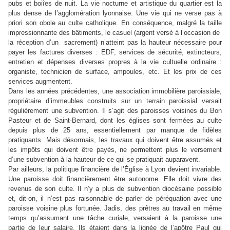
pubs et boiîes de nuit. La vie nocturne et artistique du quartier est la
plus dense de l’agglomération lyonnaise. Une vie qui ne verse pas à
priori son obole au culte catholique. En conséquence, malgré la taille
impressionnante des bâtiments, le casuel (argent versé à l’occasion de
la réception d’un sacrement) n’atteint pas la hauteur nécessaire pour
payer les factures diverses : EDF, services de sécurité, extincteurs,
entretien et dépenses diverses propres à la vie cultuelle ordinaire :
organiste, technicien de surface, ampoules, etc. Et les prix de ces
services augmentent.
Dans les années précédentes, une association immobilière paroissiale,
propriétaire d’immeubles construits sur un terrain paroissial versait
régulièrement une subvention. Il s’agit des paroisses voisines du Bon
Pasteur et de Saint-Bernard, dont les églises sont fermées au culte
depuis plus de 25 ans, essentiellement par manque de fidèles
pratiquants. Mais désormais, les travaux qui doivent être assumés et
les impôts qui doivent être payés, ne permettent plus le versement
d’une subvention à la hauteur de ce qui se pratiquait auparavent.
Par ailleurs, la politique financière de l’Église à Lyon devient invariable.
Une paroisse doit financièrement être autonome. Elle doit vivre des
revenus de son culte. Il n’y a plus de subvention diocésaine possible
et, dit-on, il n’est pas raisonnable de parler de péréquation avec une
paroisse voisine plus fortunée. Jadis, des prêtres au travail en même
temps qu’assumant une tâche curiale, versaient à la paroisse une
partie de leur salaire. Ils étaient dans la lignée de l’apôtre Paul qui