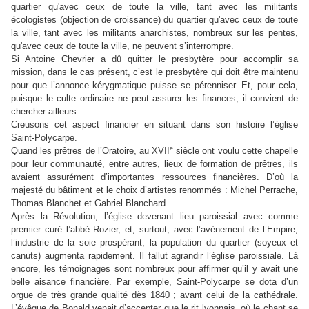
quartier qu'avec ceux de toute la ville, tant avec les militants
écologistes (objection de croissance) du quartier qu'avec ceux de toute
la ville, tant avec les militants anarchistes, nombreux sur les pentes,
qu'avec ceux de toute la ville, ne peuvent s’interrompre.
Si Antoine Chevrier a dû quitter le presbytère pour accomplir sa
mission, dans le cas présent, c’est le presbytère qui doit être maintenu
pour que l’annonce kérygmatique puisse se pérenniser. Et, pour cela,
puisque le culte ordinaire ne peut assurer les finances, il convient de
chercher ailleurs.
Creusons cet aspect financier en situant dans son histoire l’église
Saint-Polycarpe.
e
Quand les prêtres de l’Oratoire, au XVII
siècle ont voulu cette chapelle
pour leur communauté, entre autres, lieux de formation de prêtres, ils
avaient assurément d’importantes ressources financières. D’où la
majesté du bâtiment et le choix d’artistes renommés : Michel Perrache,
Thomas
Blanchet
et Gabriel
Blanchard
.
Après la Révolution, l’église devenant lieu paroissial avec comme
premier curé l’abbé Rozier, et, surtout, avec l’avènement de l’Empire,
l’industrie de la soie prospérant, la population du quartier (soyeux et
canuts) augmenta rapidement. Il fallut agrandir l’église paroissiale. Là
encore, les témoignages sont nombreux pour affirmer qu’il y avait une
belle aisance financière. Par exemple, Saint-Polycarpe se dota d’un
orgue de très grande qualité dès 1840 ; avant celui de la cathédrale.
L’évêque de Bonald venait d’accepter que le rit lyonnais, où le chant se