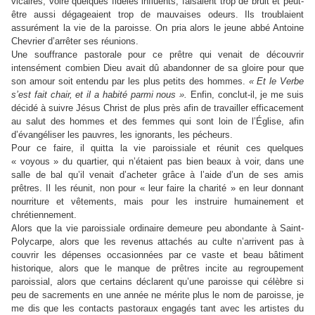
vicaires, voire quelques fidèles influents, faisaient trop de bruit et peut-
être aussi dégageaient trop de mauvaises odeurs. Ils troublaient
assurément la vie de la paroisse. On pria alors le jeune abbé Antoine
Chevrier d’arrêter ses réunions.
Une souffrance pastorale pour ce prêtre qui venait de découvrir
intensément combien Dieu avait dû abandonner de sa gloire pour que
son amour soit entendu par les plus petits des hommes.
« Et le Verbe
s’est fait chair, et il a habité parmi nous ».
Enfin, conclut-il, je me suis
décidé à suivre Jésus Christ de plus près afin de travailler efficacement
au salut des hommes et des femmes qui sont loin de l’Église, afin
d’évangéliser les pauvres, les ignorants, les pécheurs.
Pour ce faire, il quitta la vie paroissiale et réunit ces quelques
« voyous » du quartier, qui n’étaient pas bien beaux à voir, dans une
salle de bal qu’il venait d’acheter grâce à l’aide d’un de ses amis
prêtres. Il les réunit, non pour « leur faire la charité » en leur donnant
nourriture et vêtements, mais pour les instruire humainement et
chrétiennement.
Alors que la vie paroissiale ordinaire demeure peu abondante à Saint-
Polycarpe, alors que les revenus attachés au culte n’arrivent pas à
couvrir les dépenses occasionnées par ce vaste et beau bâtiment
historique, alors que le manque de prêtres incite au regroupement
paroissial, alors que certains déclarent qu’une paroisse qui célèbre si
peu de sacrements en une année ne mérite plus le nom de paroisse, je
me dis que les contacts pastoraux engagés tant avec les artistes du