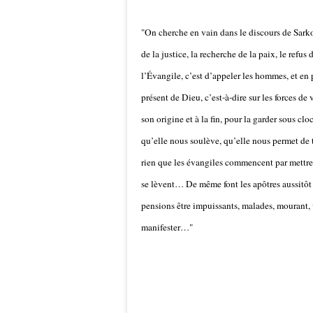
"On cherche en vain dans le discours de Sarko
de la justice, la recherche de la paix, le refu
l’Évangile, c’est d’appeler les hommes, et en p
présent de Dieu, c’est-à-dire sur les forces de
son origine et à la fin, pour la garder sous clo
qu’elle nous soulève, qu’elle nous permet de t
rien que les évangiles commencent par mettre 
se lèvent… De même font les apôtres aussitôt 
pensions être impuissants, malades, mourant, 
manifester…"