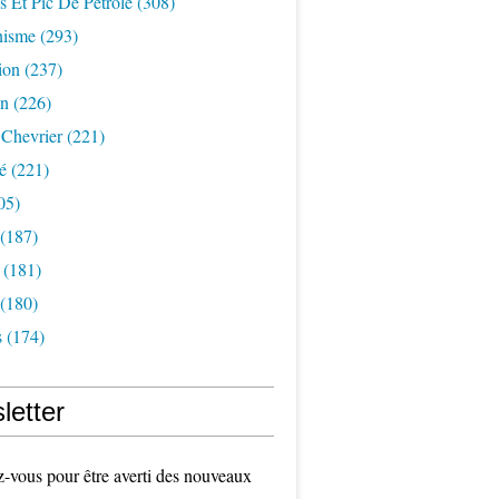
s Et Pic De Pétrole
(308)
nisme
(293)
ion
(237)
on
(226)
 Chevrier
(221)
é
(221)
05)
(187)
(181)
(180)
s
(174)
letter
vous pour être averti des nouveaux