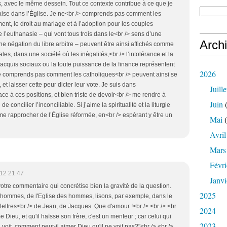
os, avec le même dessein. Tout ce contexte contribue à ce que je
’aise dans l’Église. Je ne<br /> comprends pas comment les
ment, le droit au mariage et à l’adoption pour les couples
 l’euthanasie – qui vont tous trois dans le<br /> sens d’une
Arch
une négation du libre arbitre – peuvent être ainsi affichés comme
les, dans une société où les inégalités,<br /> l’intolérance et la
s acquis sociaux ou la toute puissance de la finance représentent
2026
e comprends pas comment les catholiques<br /> peuvent ainsi se
et laisser cette peur dicter leur vote. Je suis dans
Juille
ace à ces positions, et bien triste de devoir<br /> me rendre à
Juin
(
e concilier l’inconciliable. Si j’aime la spiritualité et la liturgie
 me rapprocher de l’Église réformée, en<br /> espérant y être un
Mai
(
Avril
Mars
Févri
12 21:47
Janvi
votre commentaire qui concrétise bien la gravité de la question.
2025
s hommes, de l'Eglise des hommes, lisons, par exemple, dans le
lettres<br /> de Jean, de Jacques. Que d'amour !<br /> <br /> <br
2024
me Dieu, et qu'il haïsse son frère, c'est un menteur ; car celui qui
2023
l voit, comment peut-il aimer Dieu qu'il ne voit pas?"<br /> <br />