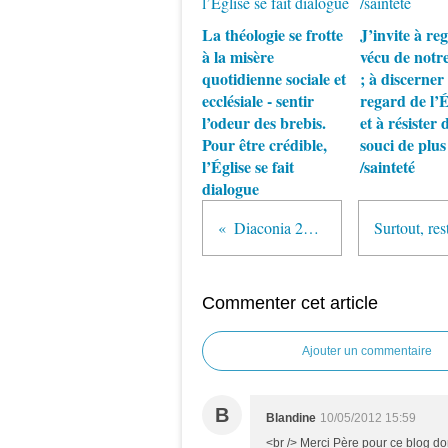
La théologie se frotte
J’invite à re
à la misère
vécu de notr
quotidienne sociale et
; à discerner 
ecclésiale - sentir
regard de l’
l’odeur des brebis.
et à résister 
Pour être crédible,
souci de plus
l’Église se fait
/sainteté
dialogue
Diaconia 2013
Commenter cet article
Ajouter un commentaire
B
Blandine
10/05/2012 15:59
<br /> Merci Père pour ce blog don