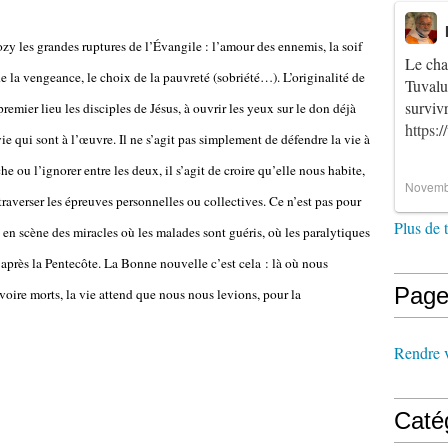
zy les grandes ruptures de l’Évangile : l’amour des ennemis, la soif
Le cha
s de la vengeance, le choix de la pauvreté (sobriété…). L’originalité de
Tuvalu
survi
remier lieu les disciples de Jésus, à ouvrir les yeux sur le don déjà
https:
 vie qui sont à l’œuvre. Il ne s’agit pas simplement de défendre la vie à
che ou l’ignorer entre les deux, il s’agit de croire qu’elle nous habite,
Novemb
raverser les épreuves personnelles ou collectives. Ce n’est pas pour
Plus de 
en scène des miracles où les malades sont guéris, où les paralytiques
après la Pentecôte. La Bonne nouvelle c’est cela : là où nous
Page
voire morts, la vie attend que nous nous levions, pour la
Rendre vi
Caté