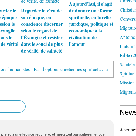
Chrétien
Aujourd’hui, il s’agit
Christia
garder le
Regarder le vécu de
de donner une forme
e époque
son époque, en
spirituelle, culturelle,
Convers
selon le
conscience discerner
juridique, politique et
Migrati
Évangile
selon le regard de
économique à la
dans le
l’Évangile et résister
civilisation de
Antoine
 de vérité
dans le souci de plus
l’amour
Fraternit
de vérité, de sainteté
Bible
(2
Sainteté
Surtout, restons humanistes ! Pas d’options chrétiennes spirituelles.
Spirituel
Mission
Migrant
News
Abonnez-
t je suis une lectrice régulière, et merci tout particulièrement de