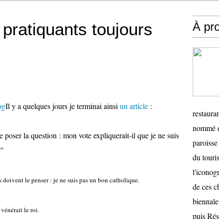
 pratiquants toujours
À pr
Il y a quelques jours je terminai ainsi
un article
:
restauran
nommé en
e poser la question : mon vote expliquerait-il que je ne suis
paroisse 
?"
du touris
l'iconog
doivent le penser : je ne suis pas un bon catholique.
de ces ch
biennale
vénérait le roi.
puis Ré