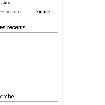
publiés.
les récents
erche