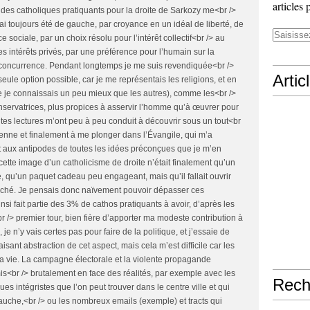
articles 
te des catholiques pratiquants pour la droite de Sarkozy me<br />
’ai toujours été de gauche, par croyance en un idéal de liberté, de
ce sociale, par un choix résolu pour l’intérêt collectif<br /> au
es intérêts privés, par une préférence pour l’humain sur la
t la concurrence. Pendant longtemps je me suis revendiquée<br />
Artic
seule option possible, car je me représentais les religions, et en
que je connaissais un peu mieux que les autres), comme les<br />
nservatrices, plus propices à asservir l’homme qu’à œuvrer pour
entes lectures m’ont peu à peu conduit à découvrir sous un tout<br
étienne et finalement à me plonger dans l’Évangile, qui m’a
 aux antipodes de toutes les idées préconçues que je m’en
e cette image d’un catholicisme de droite n’était finalement qu’un
, qu’un paquet cadeau peu engageant, mais qu’il fallait ouvrir
 caché. Je pensais donc naïvement pouvoir dépasser ces
insi fait partie des 3% de cathos pratiquants à avoir, d’après les
r /> premier tour, bien fière d’apporter ma modeste contribution à
, je n’y vais certes pas pour faire de la politique, et j’essaie de
aisant abstraction de cet aspect, mais cela m’est difficile car les
a vie. La campagne électorale et la violente propagande
s<br /> brutalement en face des réalités, par exemple avec les
Rech
es intégristes que l’on peut trouver dans le centre ville et qui
gauche,<br /> ou les nombreux emails (exemple) et tracts qui