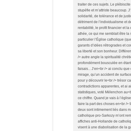
traiter de ces sujets. Le plébisci
stupéfie et m’attriste beaucoup. J
solidarité, de tolérance et de justi
détriment de l’individualisme et d
rentabilité, le profit financier e
athée, ce qui me semblait être la 
particulier l’Église catholique (
garants d’idées rétrogrades et co
sa liberté et son bonheur. Différ
/> autre angle la spiritualité chr
profondément bousculée en étant
faisais... J’en<br /> ai conclu qu
mirage, qu’un accident de surface
pour y découvrir le<br /> trésor
contradictions apparentes, et ai a
statistiques, voté Mélenchon au<b
ce chiffre. Quand je vais à l’église
faire la part des choses en<br /> f
deux sont intimement liés dans m
catholique pro-Sarkozy m’ont remi
affiches anti-Hollande de catholiqu
visent à une diabolisation de la 