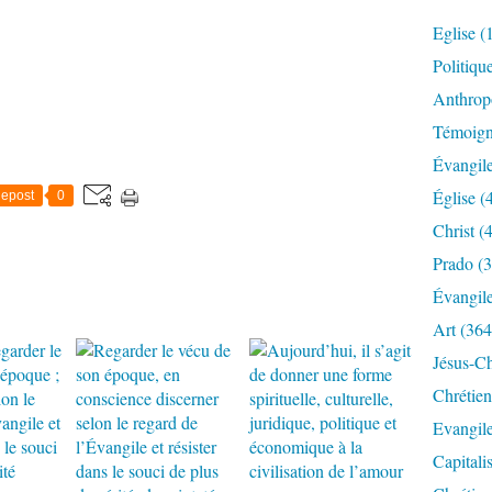
Eglise
(
Politiqu
Anthrop
Témoig
Évangil
Église
(
epost
0
Christ
(4
Prado
(3
Évangil
Art
(364
Jésus-Ch
Chrétien
Evangil
Capitali