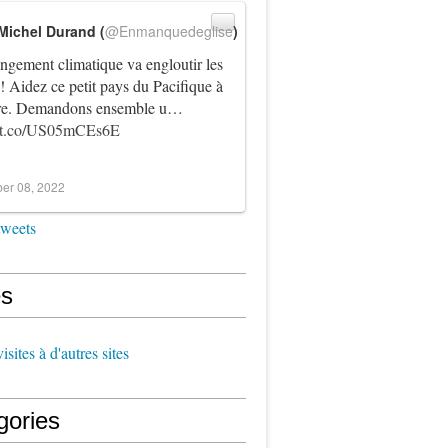
Michel Durand (
@Enmanquedeglise
)
ngement climatique va engloutir les
! Aidez ce petit pays du Pacifique à
vre. Demandons ensemble u…
//t.co/US05mCEs6E
er 08, 2022
tweets
s
sites à d'autres sites
gories