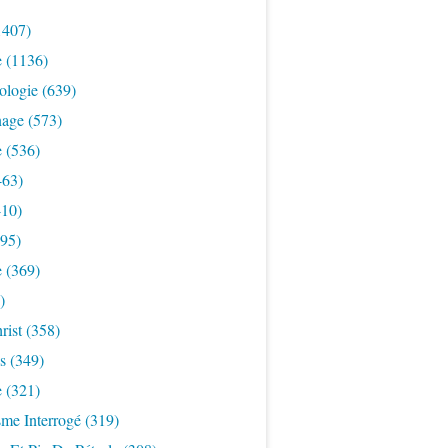
1407)
e
(1136)
ologie
(639)
nage
(573)
e
(536)
463)
10)
95)
e
(369)
)
rist
(358)
s
(349)
e
(321)
sme Interrogé
(319)