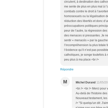
circulent, à destination des cath
me sente de plus en plus mal à l
combats contre le droit à l’avorte
homosexuels ou la légalisation de
réduction des libertés et donc d’
préoccupations politiques principa
peur de l’autre, la régression de
des menaces si pressantes. Je n
sentir « menacés » par la gauche, 
l’incompréhension la plus totale f
l’évidence qu’il n’est pas possible d
catholiques, je songe toutefois à
peu plus à ma place.<br />
Répondre
M
Michel Durand
11/05/20
<br /> <br /> Merci pour 
Au-delà de l'histoire de
Nouveaut testament, les 
/> "Si quelqu'un dit: J'ai
n'aime pas son frère qu'i