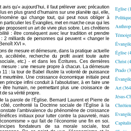
t avis qu'« au
jourd'hui, il faut prélever avec précaution
Eglise
(
lus en plus grand d'humains
sur une planète qui, elle,
Politiqu
énomène qui change tout, qui peut nous obliger à
n particulier les
Évangiles, met en marche ceux qui les
Anthrop
ie proposent un art de vivre plus sobre. Les chrétiens
lité : être conséquent avec leur tradition et
prendre
Témoig
 : 2 milliards
de personnes qui peuvent « changer le
Évangil
Benoît XVI ».
ions de mesure et
démesure, dans la pratique actuelle
Église
(
ie, accélérée, recherche du profit avant
toute autre
Christ
(4
ociale, etc.) - et dans les Écritures. Ces dernières
 mesure : une mesure propre
à chacun. La démesure
Prado
(3
 11 : la tour de Babel illustre la volonté de puissance
ant meurtrière. Une croissance économique initiale peut
Évangil
en principe infini conduit à l'absolutiser, à en faire une
Art
(364
e être humain, ne permettant plus une croissance de
 de sa vérité propre.
Jésus-Ch
e la parole de l'Église. Bernard Laurent et Pierre de
Chrétien
ôté, confronté la Doctrine sociale de l'Église à la
constate l'ambivalence du phénomène de croissance
Evangil
éfices initiaux pour lutter contre la pauvreté, mais
économisme » qui fait de l'économie une fin en soi.
Capitali
rincipes fondateurs de sa morale sociale, tout