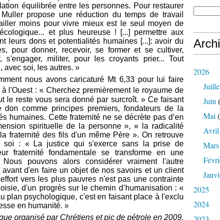
lation équilibrée entre les personnes. Pour restaurer
Muller propose une réduction du temps de travail
vailler moins pour vivre mieux est le seul moyen de
écologique... et plus heureuse ! [...] permettre aux
Arch
 leurs dons et potentialités humaines [...]: avoir du
s, pour donner, recevoir, se former et se cultiver,
s'engager, militer, pour les croyants prier... Tout
 avec soi, les autres. »
2026
mment nous avons caricaturé Mt 6,33 pour lui faire
Juille
 à l'Ouest : « Cherchez premièrement le royaume de
ut le reste vous sera donné par surcroît. » Ce faisant
Juin
(
le don comme principes premiers, fondateurs de la
Mai
(
tés humaines. Cette fraternité ne se décrète pas d’en
mension spirituelle de la personne », « la radicalité
Avril
la fraternité des fils d'un même Père ». On retrouve
ur soi : « La justice qui s'exerce sans la prise de
Mars
eur fraternité fondamentale se transforme en une
Févri
 Nous pouvons alors considérer vraiment l'autre
vant d'en faire un objet de nos savoirs et un client
Janvi
ffort vers les plus pauvres n'est pas une contrainte
oisie, d'un progrès sur le chemin d’humanisation : «
2025
au plan psychologique, c'est en faisant place à l'exclu
2024
esse en humanité. »
que organisé par Chrétiens et pic de pétrole en 2009.
2023