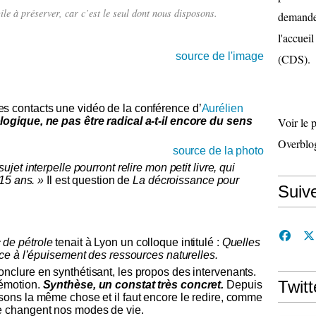
le à préserver, car c’est le seul dont nous disposons.
demande 
l'accueil
source de l'image
(CDS).
es contacts une vidéo de la conférence d’
Aurélien
logique, ne pas être radical a-t-il encore du sens
Voir le 
Overblo
source de la photo
sujet interpelle pourront relire mon petit livre, qui
 15 ans. »
Il est question de
La décroissance pour
Suiv
c de pétrole
tenait à Lyon un colloque intitulé :
Quelles
face à l’épuisement des ressources naturelles.
onclure en synthétisant, les propos des intervenants.
Twitt
 émotion.
Synthèse, un constat très concret.
Depuis
isons la même chose et il faut encore le redire, comme
ue changent nos modes de vie.