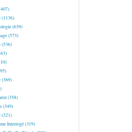
1407)
e
(1136)
ologie
(639)
nage
(573)
e
(536)
463)
10)
95)
e
(369)
)
rist
(358)
s
(349)
e
(321)
sme Interrogé
(319)