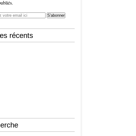
publiés.
les récents
erche