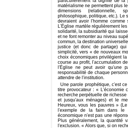
particulièrement la dignité de l
matérialisme ne permettent plus l
dimensions (relationnelle, spi
philosophique, politique, etc.). L
devraient avoir l'homme comme s
L'Église martèle régulièrement les
solidarité, la subsidiarité qui lais
et ne font remonter au niveau supé
commun, la destination universell
justice (et donc de partage) qui
simplicité, vers « de nouveaux m
choix économiques privilégient la j
course au profit, l'accumulation de
l'Église ne peut avoir qu'une p
responsabilité de chaque personne
attendre de l'institution.
Une parole prophétique, c'est c
titre provocateur : « L'économie c
recherche perpétuelle de richesse 
et jusqu'aux ménages) et le mes
Heureux, vous les pauvres » (Le 
l'exemple de la faim dans le
économique n'est pas une réponse 
Plus généralement, la quantité va
l'exclusion. « Alors que, si on rech