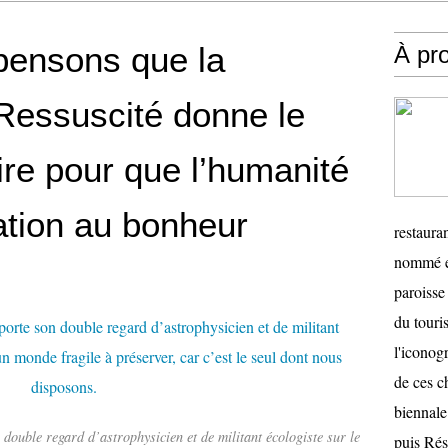
pensons que la
À pr
essuscité donne le
ire pour que l’humanité
ation au bonheur
restauran
nommé en
paroisse 
du touris
l'iconog
de ces ch
biennale
double regard d’astrophysicien et de militant écologiste sur le
puis Ré