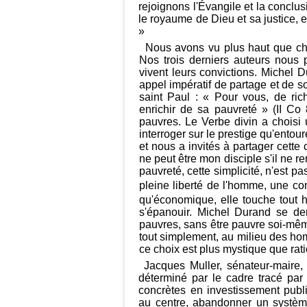
rejoignons l'Évangile et la conclu
le royaume de Dieu et sa justice, et
»
Nous avons vu plus haut que cha
Nos trois derniers auteurs nous 
vivent leurs convictions. Michel
appel impératif de partage et de s
saint Paul : « Pour vous, de riche
enrichir de sa pauvreté » (II Co
pauvres. Le Verbe divin a choisi 
interroger sur le prestige qu'entou
et nous a invités à partager cette
ne peut être mon disciple s'il ne r
pauvreté, cette simplicité, n'est pa
pleine liberté de l'homme, une con
qu'économique, elle touche tout 
s'épanouir. Michel Durand se d
pauvres, sans être pauvre soi-mêm
tout simplement, au milieu des h
ce choix est plus mystique que rati
Jacques Muller, sénateur-maire,
déterminé par le cadre tracé par
concrètes en investissement publi
au centre, abandonner un système