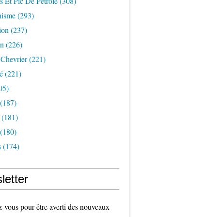
s Et Pic De Pétrole
(308)
nisme
(293)
ion
(237)
on
(226)
 Chevrier
(221)
é
(221)
05)
(187)
(181)
(180)
s
(174)
letter
vous pour être averti des nouveaux