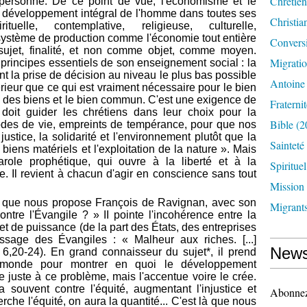
Chrétien
a personne. De ce point de vue, l'économisme et le
e développement intégral de l'homme dans toutes ses
Christia
rituelle, contemplative, religieuse, culturelle,
e système de production comme l'économie tout entière
Convers
ujet, finalité, et non comme objet, comme moyen.
Migrati
 principes essentiels de son enseignement social : la
sent la prise de décision au niveau le plus bas possible
Antoine
rieur que ce qui est vraiment nécessaire pour le bien
e des biens et le bien commun. C'est une exigence de
Fraternit
 doit guider les chrétiens dans leur choix pour la
Bible
(2
odes de vie, empreints de tempérance, pour que nos
ustice, la solidarité et l'environnement plutôt que la
Sainteté
 biens matériels et l'exploitation de la nature ». Mais
arole prophétique, qui ouvre à la liberté et à la
Spirituel
. Il revient à chacun d'agir en conscience sans tout
Mission
e que nous propose François de Ravignan, avec son
Migrant
ontre l'Évangile ? » II pointe l'incohérence entre la
et de puissance (de la part des États, des entreprises
sage des Évangiles : « Malheur aux riches. [...]
News
6,20-24). En grand connaisseur du sujet*, il prend
 monde pour montrer en quoi le développement
juste à ce problème, mais l'accentue voire le crée.
 souvent contre l'équité, augmentant l'injustice et
Abonnez-
erche l'équité, on aura la quantité... C'est là que nous