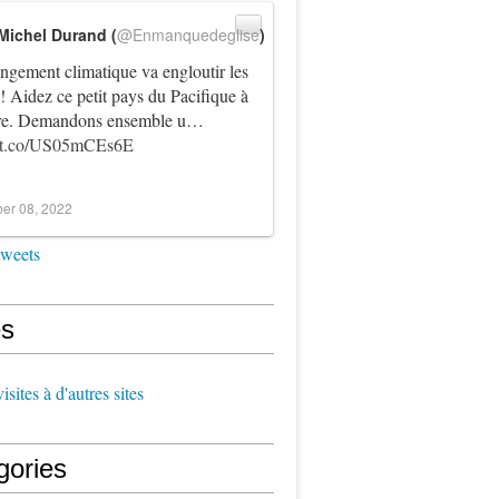
Michel Durand (
@Enmanquedeglise
)
ngement climatique va engloutir les
! Aidez ce petit pays du Pacifique à
vre. Demandons ensemble u…
//t.co/US05mCEs6E
er 08, 2022
tweets
s
sites à d'autres sites
gories