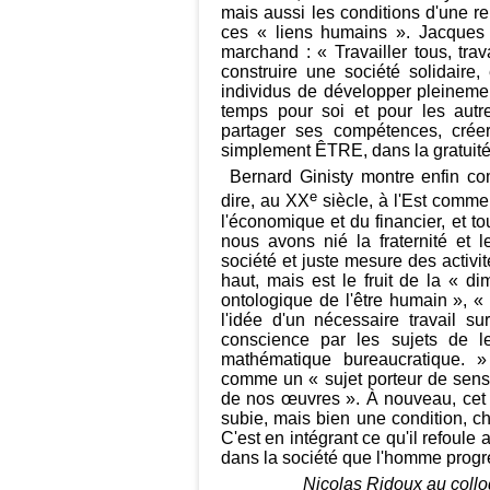
mais aussi les conditions d'une re
ces « liens humains ». Jacques 
marchand : « Travailler tous, tra
construire une société solidaire, 
individus de développer pleinement
temps pour soi et pour les autre
partager ses compétences, créer, 
simplement ÊTRE, dans la gratuité,
Bernard Ginisty montre enfin co
e
dire, au XX
siècle, à l'Est comme
l'économique et du financier, et to
nous avons nié la fraternité et 
société et juste mesure des activi
haut, mais est le fruit de la « di
ontologique de l'être humain », « 
l'idée d'un nécessaire travail s
conscience par les sujets de l
mathématique bureaucratique. »
comme un « sujet porteur de sens a
de nos œuvres ». À nouveau, cet e
subie, mais bien une condition, ch
C'est en intégrant ce qu'il refoule 
dans la société que l'homme progr
Nicolas Ridoux au collo