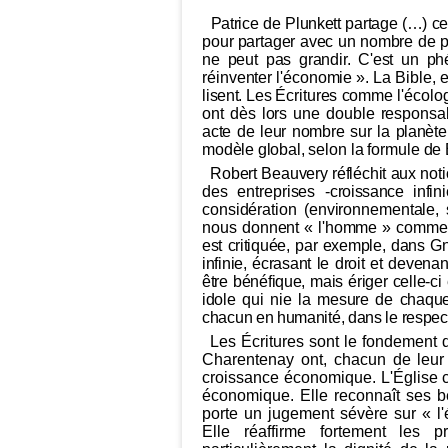
Patrice de Plunkett partage (…) ce
pour parta
ger avec un nombre de p
ne peut pas grandir. C'est un
ph
réinventer l'économie ». La Bible, e
lisent. Les
Écritures comme l'écolog
ont dès lors une double responsabi
acte de leur nombre sur la planète
modèle global,
selon la formule de 
Robert Beauvery réfléchit aux not
des entreprises -
croissance infin
considération (environnementale, s
nous don
nent « l'homme » comme
est critiquée, par exemple, dans Gn
infinie, écrasant le droit et deven
être bénéfique, mais ériger celle-ci 
idole qui nie la mesure de chaqu
chacun en humanité, dans le respect
Les Écritures sont le fondement d
Charentenay ont, chacun de leur c
croissance économique. L'Église 
économique. Elle reconnaît ses bén
porte un jugement sévère sur « l'
Elle réaffirme fortement les p