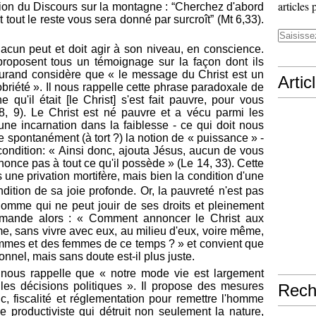
articles 
sion du Discours sur la montagne : “Cherchez d'abord
 tout le reste vous sera donné par surcroît” (Mt 6,33).
cun peut et doit agir à son niveau, en conscience.
proposent tous un témoignage sur la façon dont ils
 Durand considère que « le message du Christ est un
Artic
obriété ». Il nous rappelle cette phrase paradoxale de
 qu'il était [le Christ] s'est fait pauvre, pour vous
 8, 9). Le Christ est né pauvre et a vécu parmi les
une incarnation dans la faiblesse - ce qui doit nous
re spontanément (à tort ?) la notion de « puissance » -
 condition: « Ainsi donc, ajouta Jésus, aucun de vous
enonce pas à tout ce qu'il possède » (Le 14, 33). Cette
s une privation mortifère, mais bien la
condition d'une
dition de sa joie profonde. Or, la pauvreté n'est pas
homme qui ne peut jouir de ses droits et pleinement
emande alors : « Comment annoncer le Christ aux
e, sans vivre avec eux, au milieu d'eux, voire même,
ommes et des femmes de ce temps ? » et convient que
onnel, mais sans doute est-il plus juste.
 nous rappelle que « notre mode vie est largement
 les décisions politiques ». Il propose des mesures
Rech
c, fiscalité et réglementation pour remettre l'homme
 productiviste qui détruit non seulement la nature,