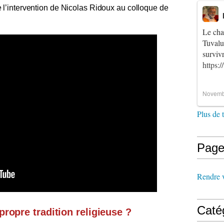
 l’intervention de Nicolas Ridoux au colloque de
Le cha
Tuvalu
survi
https:
Novemb
Plus de 
Page
Rendre vi
Caté
propre tradition religieuse ?