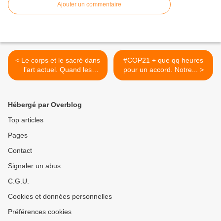
Ajouter un commentaire
< Le corps et le sacré dans
#COP21 + que qq heures
l’art actuel. Quand les
pour un accord. Notre... >
artistes contemporains me
donnent à sentir le sacré du
monde
Hébergé par Overblog
Top articles
Pages
Contact
Signaler un abus
C.G.U.
Cookies et données personnelles
Préférences cookies