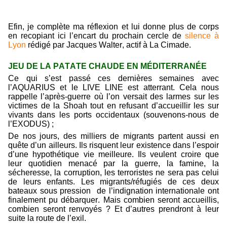
Efin, je complète ma réflexion et lui donne plus de corps
en recopiant ici l’encart du prochain cercle de
silence à
Lyon
rédigé par Jacques Walter, actif à La Cimade.
JEU DE LA PATATE CHAUDE EN MÉDITERRANÉE
Ce qui s’est passé ces dernières semaines avec
l’AQUARIUS et le LIVE LINE est atterrant. Cela nous
rappelle l’après-guerre où l’on versait des larmes sur les
victimes de la Shoah tout en refusant d’accueillir les sur
vivants dans les ports occidentaux (souvenons-nous de
l’EXODUS) ;
De nos jours, des milliers de migrants partent aussi en
quête d’un ailleurs. Ils risquent leur existence dans l’espoir
d’une hypothétique vie meilleure. Ils veulent croire que
leur quotidien menacé par la guerre, la famine, la
sécheresse, la corruption, les terroristes ne sera pas celui
de leurs enfants. Les migrants/réfugiés de ces deux
bateaux sous pression de l’indignation internationale ont
finalement pu débarquer. Mais combien seront accueillis,
combien seront renvoyés ? Et d’autres prendront à leur
suite la route de l’exil.