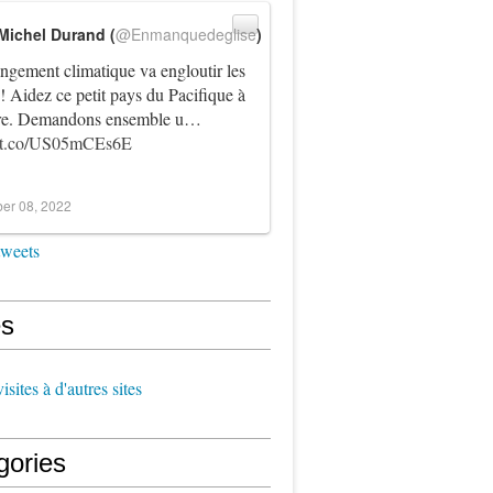
Michel Durand (
@Enmanquedeglise
)
ngement climatique va engloutir les
! Aidez ce petit pays du Pacifique à
vre. Demandons ensemble u…
//t.co/US05mCEs6E
er 08, 2022
tweets
s
sites à d'autres sites
gories