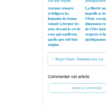
Aucune censure
La liberté su
n’obligera les
laquelle se f
humains de bonne
l’État, reconn
volonté à fermer les
dimension rel
yeux devant le cri de
de l’être hum
ceux qui souffrent,
respecte et l
quelle que soit leur
juridiqueme
origine
Regis Charre. Entretien avec Laetitia de Traversay, croire et agir, Visages du Prado. Regis Cha
Commenter cet article
Ajouter un commentaire