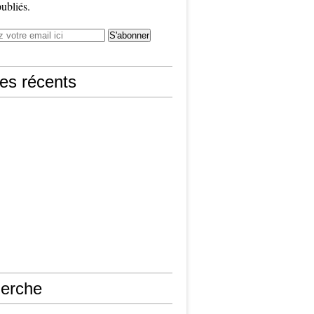
publiés.
les récents
erche