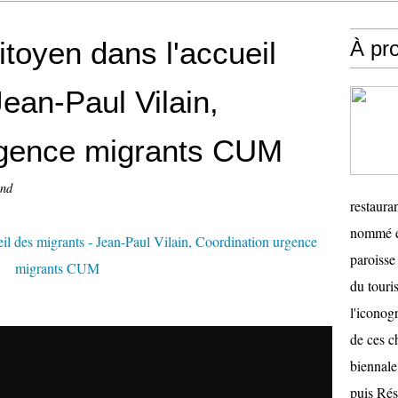
toyen dans l'accueil
À pr
ean-Paul Vilain,
rgence migrants CUM
and
restauran
nommé en
paroisse 
du touris
l'iconog
de ces ch
biennale
puis Ré