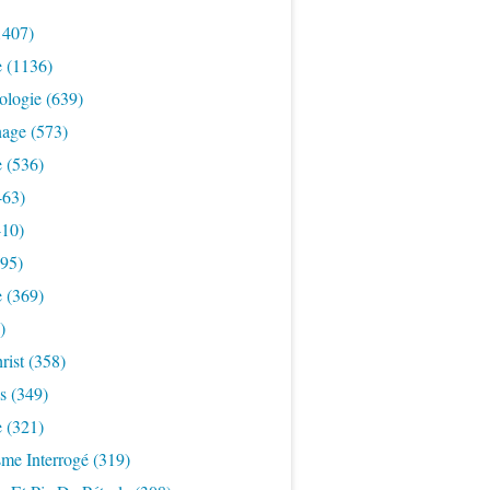
1407)
e
(1136)
ologie
(639)
nage
(573)
e
(536)
463)
10)
95)
e
(369)
)
rist
(358)
s
(349)
e
(321)
sme Interrogé
(319)