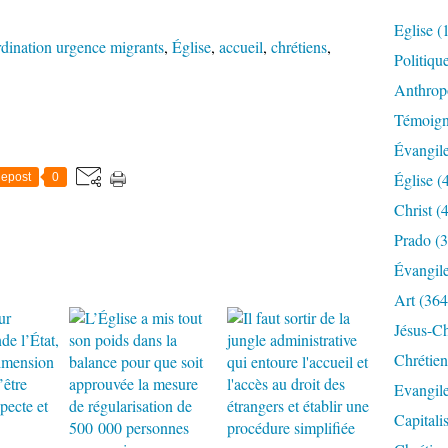
Eglise
(
dination urgence migrants
,
Église
,
accueil
,
chrétiens
,
Politiqu
Anthrop
Témoig
Évangil
Église
(
epost
0
Christ
(4
Prado
(3
Évangil
Art
(364
Jésus-Ch
Chrétien
Evangil
Capitali