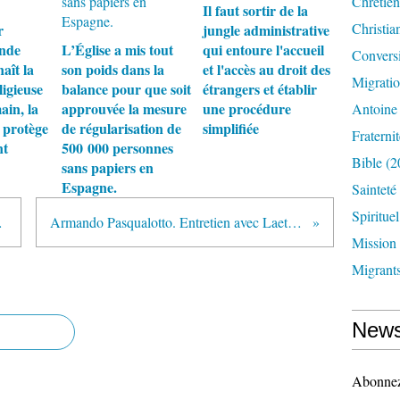
Chrétien
Il faut sortir de la
Christia
r
jungle administrative
onde
L’Église a mis tout
qui entoure l'accueil
Convers
aît la
son poids dans la
et l'accès au droit des
Migrati
igieuse
balance pour que soit
étrangers et établir
ain, la
approuvée la mesure
une procédure
Antoine
a protège
de régularisation de
simplifiée
Fraternit
nt
500 000 personnes
Bible
(2
sans papiers en
Espagne.
Sainteté
Spirituel
rre, curé à Venissieux
Armando Pasqualotto. Entretien avec Laetitia de Traversay, croire et agir, Visages du Prado. Armando Pasqualotto, assistant du responsable général
Mission
Migrant
News
Abonnez-