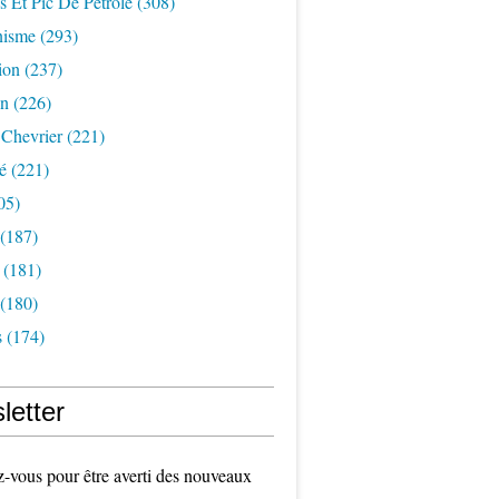
s Et Pic De Pétrole
(308)
nisme
(293)
ion
(237)
on
(226)
 Chevrier
(221)
é
(221)
05)
(187)
(181)
(180)
s
(174)
letter
vous pour être averti des nouveaux