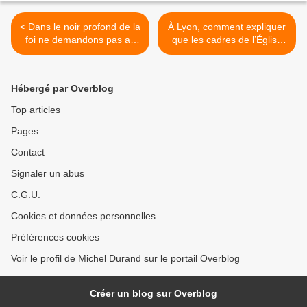
< Dans le noir profond de la
À Lyon, comment expliquer
foi ne demandons pas au
que les cadres de l’Église
Seigneur de comprendre ce
manifestent peu intérêt
trop grand mystère de la
pour les arts du visuel :
mort-résurrection, mais d’y
architecture, peinture,
Hébergé par Overblog
communier
sculpture… >
Top articles
Pages
Contact
Signaler un abus
C.G.U.
Cookies et données personnelles
Préférences cookies
Voir le profil de Michel Durand sur le portail Overblog
Créer un blog sur Overblog