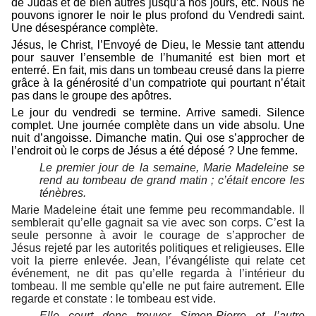
de Judas et de bien autres jusqu’à nos jours, etc. Nous ne
pouvons ignorer le noir le plus profond du Vendredi saint.
Une désespérance complète.
Jésus, le Christ, l’Envoyé de Dieu, le Messie tant attendu
pour sauver l’ensemble de l’humanité est bien mort et
enterré. En fait, mis dans un tombeau creusé dans la pierre
grâce à la générosité d’un compatriote qui pourtant n’était
pas dans le groupe des apôtres.
Le jour du vendredi se termine. Arrive samedi. Silence
complet. Une journée complète dans un vide absolu. Une
nuit d’angoisse. Dimanche matin. Qui ose s’approcher de
l’endroit où le corps de Jésus a été déposé ? Une femme.
Le premier jour de la semaine,
Marie Madeleine se
rend au tombeau de grand matin ;
c’était encore les
ténèbres.
Marie Madeleine était une femme peu recommandable. Il
semblerait qu’elle gagnait sa vie avec son corps. C’est la
seule personne à avoir le courage de s’approcher de
Jésus rejeté par les autorités politiques et religieuses. Elle
voit la pierre enlevée. Jean, l’évangéliste qui relate cet
événement, ne dit pas qu’elle regarda à l’intérieur du
tombeau. Il me semble qu’elle ne put faire autrement. Elle
regarde et constate : le tombeau est vide.
Elle court donc trouver Simon-Pierre et l’autre