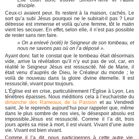
disciple.
Ceux-ci avaient peur. Ils restent à la maison, cachés. Le
sort qu’a subi Jésus pourquoi ne le subirait-il pas ? Leur
détresse est immense et voilà qu’une femme, tôt le matin
vient les secouer. En effet, selon elle, il n’est pas possible
de rester sans rien faire.
« On a enlevé (volé) le Seigneur de son tombeau,
et
nous ne savons pas où on l’a déposé ».
Ayant donc fait le constat que le tombeau était désormais
vide, arrive la révélation qu’il n’y eut pas de vol, car, en
réalité le Seigneur Jésus est ressuscité. Né de Marie, il
était venu d’auprès de Dieu, le Créateur du monde ; le
voilà de nouveau dans la gloire divine éternelle. Il est
ressuscité, vivant pour toujours.
L’Église est en crise, particulièrement l’Église à Lyon. Les
ténèbres épaisses. Nous méditions cela à l’eucharistie du
dimanche des Rameaux, de la Passion
et au Vendredi
saint. Je le reprends aujourd’hui pour rappeler que, même
dans le plus sombre de nos vies, le désespoir absolu est
impossible.Jésus est ressuscité. Comme il l’a dit, trois
jours après sa mise à mort, il est vivant. Vivant d’une autre
vie. Vivant est bien vivant.
Comme il l’a dit, nous participerons à cette autre vie.