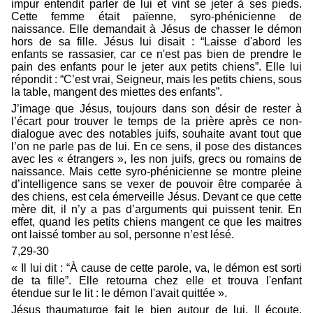
impur entendit parler de lui et vint se jeter à ses pieds.
Cette femme était païenne, syro-phénicienne de
naissance. Elle demandait à Jésus de chasser le démon
hors de sa fille. Jésus lui disait : “Laisse d'abord les
enfants se rassasier, car ce n'est pas bien de prendre le
pain des enfants pour le jeter aux petits chiens”. Elle lui
répondit : “C’est vrai, Seigneur, mais les petits chiens, sous
la table, mangent des miettes des enfants”.
J’image que Jésus, toujours dans son désir de rester à
l’écart pour trouver le temps de la prière après ce non-
dialogue avec des notables juifs, souhaite avant tout que
l’on ne parle pas de lui. En ce sens, il pose des distances
avec les « étrangers », les non juifs, grecs ou romains de
naissance. Mais cette syro-phénicienne se montre pleine
d’intelligence sans se vexer de pouvoir être comparée à
des chiens, est cela émerveille Jésus. Devant ce que cette
mère dit, il n’y a pas d’arguments qui puissent tenir. En
effet, quand les petits chiens mangent ce que les maitres
ont laissé tomber au sol, personne n’est lésé.
7,29-30
« Il lui dit : “À cause de cette parole, va, le démon est sorti
de ta fille”. Elle retourna chez elle et trouva l'enfant
étendue sur le lit : le démon l'avait quittée ».
Jésus thaumaturge fait le bien autour de lui. Il écoute,