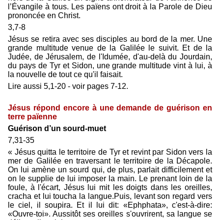
l’Évangile à tous. Les païens ont droit à la Parole de Dieu
prononcée en Christ.
3,7-8
Jésus se retira avec ses disciples au bord de la mer. Une
grande multitude venue de la Galilée le suivit. Et de la
Judée, de Jérusalem, de l'Idumée, d'au-delà du Jourdain,
du pays de Tyr et Sidon, une grande multitude vint à lui, à
la nouvelle de tout ce qu'il faisait.
Lire aussi 5,1-20 - voir pages 7-12.
Jésus répond encore à une demande de guérison en
terre païenne
Guérison d’un sourd-muet
7,31-35
« Jésus quitta le territoire de Tyr et revint par Sidon vers la
mer de Galilée en traversant le territoire de la Décapole.
On lui amène un sourd qui, de plus, parlait difficilement et
on le supplie de lui imposer la main. Le prenant loin de la
foule, à l'écart, Jésus lui mit les doigts dans les oreilles,
cracha et lui toucha la langue.Puis, levant son regard vers
le ciel, il soupira. Et il lui dit: «Ephphata», c'est-à-dire:
«Ouvre-toi». Aussitôt ses oreilles s'ouvrirent, sa langue se