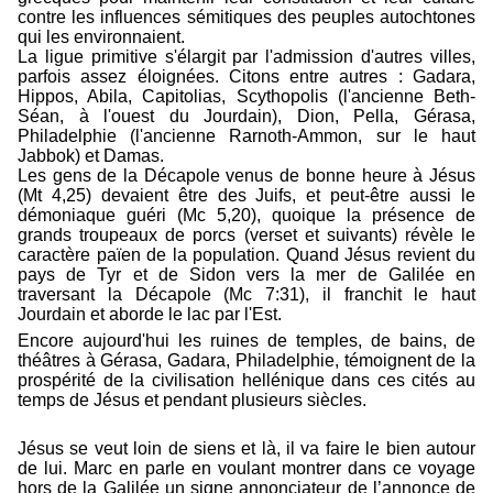
contre les influences sémitiques des peuples autochtones
qui les environnaient.
La ligue primitive s'élargit par l'admission d'autres villes,
parfois assez éloignées. Citons entre autres : Gadara,
Hippos, Abila, Capitolias, Scythopolis (l'ancienne Beth-
Séan, à l'ouest du Jourdain), Dion, Pella, Gérasa,
Philadelphie (l'ancienne Rarnoth-Ammon, sur le haut
Jabbok) et Damas.
Les gens de la Décapole venus de bonne heure à Jésus
(Mt 4,25) devaient être des Juifs, et peut-être aussi le
démoniaque guéri (Mc 5,20), quoique la présence de
grands troupeaux de porcs (verset et suivants) révèle le
caractère païen de la population. Quand Jésus revient du
pays de Tyr et de Sidon vers la mer de Galilée en
traversant la Décapole (Mc 7:31), il franchit le haut
Jourdain et aborde le lac par l'Est.
Encore aujourd'hui les ruines de temples, de bains, de
théâtres à Gérasa, Gadara, Philadelphie, témoignent de la
prospérité de la civilisation hellénique dans ces cités au
temps de Jésus et pendant plusieurs siècles.
Jésus se veut loin de siens et là, il va faire le bien autour
de lui. Marc en parle en voulant montrer dans ce voyage
hors de la Galilée un signe annonciateur de l’annonce de