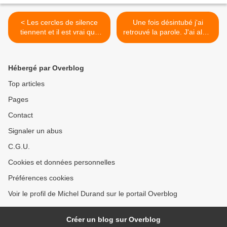
< Les cercles de silence
Une fois désintubé j'ai
tiennent et il est vrai que
retrouvé la parole. J'ai alors
« cela bouge » jusque dans
été surpris du nombre de
les petits villages. De
gens qui m'ont appelé sur
manière non ostentatoire,
mon mobile. >
Hébergé par Overblog
mais ouvertement
Top articles
Pages
Contact
Signaler un abus
C.G.U.
Cookies et données personnelles
Préférences cookies
Voir le profil de Michel Durand sur le portail Overblog
Créer un blog sur Overblog