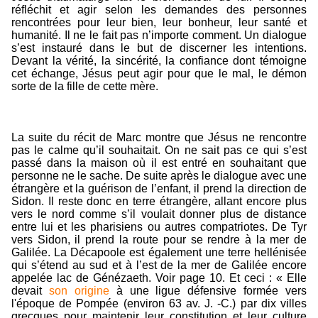
réfléchit et agir selon les demandes des personnes
rencontrées pour leur bien, leur bonheur, leur santé et
humanité. Il ne le fait pas n’importe comment. Un dialogue
s’est instauré dans le but de discerner les intentions.
Devant la vérité, la sincérité, la confiance dont témoigne
cet échange, Jésus peut agir pour que le mal, le démon
sorte de la fille de cette mère.
La suite du récit de Marc montre que Jésus ne rencontre
pas le calme qu’il souhaitait. On ne sait pas ce qui s’est
passé dans la maison où il est entré en souhaitant que
personne ne le sache. De suite après le dialogue avec une
étrangère et la guérison de l’enfant, il prend la direction de
Sidon. Il reste donc en terre étrangère, allant encore plus
vers le nord comme s’il voulait donner plus de distance
entre lui et les pharisiens ou autres compatriotes. De Tyr
vers Sidon, il prend la route pour se rendre à la mer de
Galilée. La Décapoole est également une terre hellénisée
qui s’étend au sud et à l’est de la mer de Galilée encore
appelée lac de Génézaeth. Voir page 10. Et ceci : « Elle
devait
son origine
à une ligue défensive formée vers
l'époque de Pompée (environ 63 av. J. -C.) par dix villes
grecques pour maintenir leur constitution et leur culture