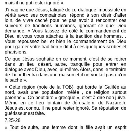
mais il ne put rester ignoré ».
J’imagine que Jésus, fatigué de ce dialogue impossible en
vérité avec ses compatriotes, répond à son désir d’aller
loin, de vivre caché pour ne pas avoir à rencontrer ces
suiveurs de traditions humaines, ignorant ce que Dieu
demande. « Vous laissez de côté le commandement de
Dieu et vous vous attachez à la tradition des hommes…
Vous repoussez bel et bien le commandement de Dieu
pour garder votre tradition » dit-il à ces quelques scribes et
pharisiens.
Ce que Jésus souhaite en ce moment, c’est de se retirer
dans un lieu désert, autre, tranquille pour entrer en
dialogue avec Dieu, avec lui-même. Alors, dans le territoire
de Tir, « Il entra dans une maison et il ne voulait pas qu'on
le sache ».
« Cette région (note de la TOB), qui borde la Galilée au
nord, avait une population mêlée , de religion surtout
païenne ». On peut dire « grecque », c’est-à-dire non juive.
Même en ce lieu lointain de Jérusalem, de Nazareth,
Jésus est connu. Il ne peut rester ignoré. Sa réputation de
guérisseur est faite.
7,25-28
« Tout de suite, une femme dont la fille avait un esprit