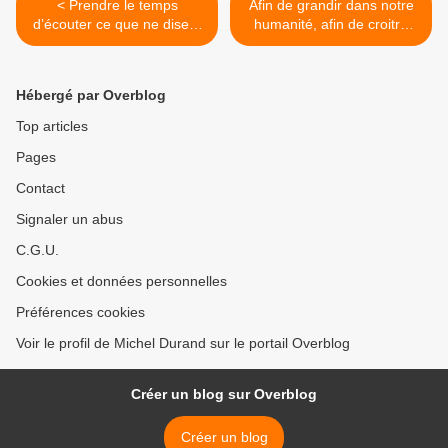
< Prendre le temps
Afin de grandir dans notre
d’écouter ce que ne disent
humanité, afin de croitre
pas les gens est la
dans l’amour divin, une
révélation dont je prends
décroissance des
conscience dans la saisie
productions économiques,
Hébergé par Overblog
de mon journal
matérielles est nécessaire >
d’adolescent
Top articles
Pages
Contact
Signaler un abus
C.G.U.
Cookies et données personnelles
Préférences cookies
Voir le profil de Michel Durand sur le portail Overblog
Créer un blog sur Overblog
Créer un blog