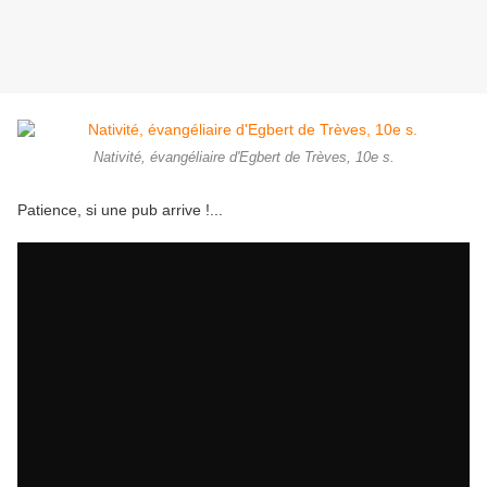
Nativité, évangéliaire d'Egbert de Trèves, 10e s.
Patience, si une pub arrive !...