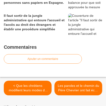
personnes sans papiers en Espagne.
Il faut sortir de la jungle
administrative qui entoure l'accueil et
l'accès au droit des étrangers et
établir une procédure simplifiée
Commentaires
Ajouter un commentaire
< Que les chrétiens
Les paroles et le chemin du
modifient leurs modes de
Père Chevrier ont fait écho
vie afin de donner à voir, à
et nourri mes « traversées
sentir, à palper l’Évangile, le
du Rhône » ; ils ont aussi
regard de Dieu. Sur
fondé mon engagement