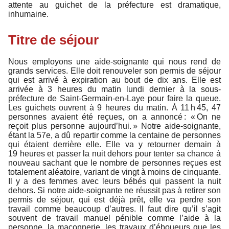
attente au guichet de la préfecture est dramatique,
inhumaine.
Titre de séjour
Nous employons une aide-soignante qui nous rend de
grands services. Elle doit renouveler son permis de séjour
qui est arrivé à expiration au bout de dix ans. Elle est
arrivée à 3 heures du matin lundi dernier à la sous-
préfecture de Saint-Germain-en-Laye pour faire la queue.
Les guichets ouvrent à 9 heures du matin. À 11 h 45, 47
personnes avaient été reçues, on a annoncé : « On ne
reçoit plus personne aujourd’hui. » Notre aide-soignante,
étant la 57e, a dû repartir comme la centaine de personnes
qui étaient derrière elle. Elle va y retourner demain à
19 heures et passer la nuit dehors pour tenter sa chance à
nouveau sachant que le nombre de personnes reçues est
totalement aléatoire, variant de vingt à moins de cinquante.
Il y a des femmes avec leurs bébés qui passent la nuit
dehors. Si notre aide-soignante ne réussit pas à retirer son
permis de séjour, qui est déjà prêt, elle va perdre son
travail comme beaucoup d’autres. Il faut dire qu’il s’agit
souvent de travail manuel pénible comme l’aide à la
personne, la maçonnerie, les travaux d’éboueurs que les