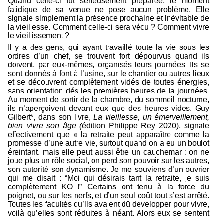
Quand celle-ci fut sérieusement préparée, le moment
fatidique de sa venue ne pose aucun problème. Elle
signale simplement la présence prochaine et inévitable de
la vieillesse. Comment celle-ci sera vécu ? Comment vivre
le vieillissement ?
Il y a des gens, qui ayant travaillé toute la vie sous les
ordres d’un chef, se trouvent fort dépourvus quand ils
doivent, par eux-mêmes, organisés leurs journées. Ils se
sont donnés à font à l’usine, sur le chantier ou autres lieux
et se découvrent complètement vidés de toutes énergies,
sans orientation dés les premières heures de la journées.
Au moment de sortir de la chambre, du sommeil nocturne,
ils n’aperçoivent devant eux que des heures vides. Guy
Gilbert*, dans son livre,
La vieillesse, un émerveillement,
bien vivre son âge (
édition Philippe Rey 2020), signale
effectivement que « la retraite peut apparaître comme la
promesse d’une autre vie, surtout quand on a eu un boulot
éreintant, mais elle peut aussi être un cauchemar : on ne
joue plus un rôle social, on perd son pouvoir sur les autres,
son autorité son dynamisme. Je me souviens d’un ouvrier
qui me disait : “Moi qui désirais tant la retraite, je suis
complètement KO !” Certains ont tenu à la force du
poignet, ou sur les nerfs, et d’un seul coût tout s’est arrêté.
Toutes les facultés qu’ils avaient dû développer pour vivre,
voilà qu’elles sont réduites à néant. Alors eux se sentent