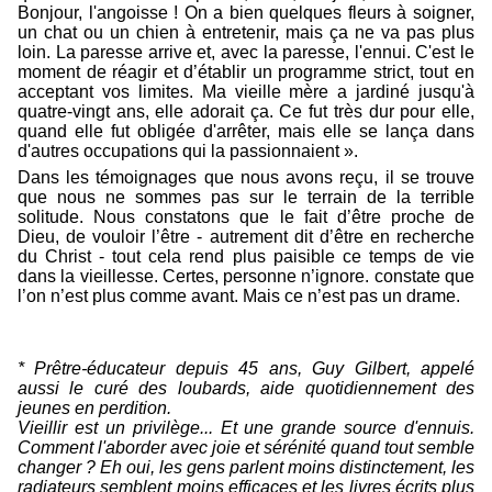
Bonjour, l'angoisse ! On a bien quelques fleurs à soigner,
un chat ou un chien à entretenir, mais ça ne va pas plus
loin. La paresse arrive et, avec la paresse, l'ennui. C'est le
moment de réagir et d’établir un programme strict, tout en
acceptant vos limites. Ma vieille mère a jardiné jusqu'à
quatre-vingt ans, elle adorait ça. Ce fut très dur pour elle,
quand elle fut obligée d'arrêter, mais elle se lança dans
d'autres occupations qui la passionnaient ».
Dans les témoignages que nous avons reçu, il se trouve
que nous ne sommes pas sur le terrain de la terrible
solitude. Nous constatons que le fait d’être proche de
Dieu, de vouloir l’être - autrement dit d’être en recherche
du Christ - tout cela rend plus paisible ce temps de vie
dans la vieillesse. Certes, personne n’ignore. constate que
l’on n’est plus comme avant. Mais ce n’est pas un drame.
* Prêtre-éducateur depuis 45 ans, Guy Gilbert, appelé
aussi le curé des loubards, aide quotidiennement des
jeunes en perdition.
Vieillir est un privilège... Et une grande source d'ennuis.
Comment l'aborder avec joie et sérénité quand tout semble
changer ? Eh oui, les gens parlent moins distinctement, les
radiateurs semblent moins efficaces et les livres écrits plus