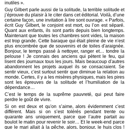
inutiles ».
Guy Gilbert parle aussi de la solitude, la terrible solitude et
j’éprouve du plaisir à le citer dans cet éditorial. Voilà, d’une
certaine façon, une invitation à lire sont ouvrage. « Parfois,
écrit Guy Gilbert, le conjoint est mort, ou l’on est séparé.
Quant aux enfants, ils sont partis depuis bien longtemps.
Maintenant que toutes les chambres sont vides, la maison
est trop grande. Cette baraque qui était pleine de vie n'est
plus encombrée que de souvenirs et de toiles d'araignée.
Bonjour, le temps passé à nettoyer, ranger et… tondre la
pelouse ! Je connais des anciens qui pètent le feu, qui
lisent des journaux tous les jours. Mais beaucoup d'autres
abandonnent les projets auquel ils se consacraient. Se
sentir vieux, c'est surtout sentir que diminue la relation au
monde. Certes, il y a les misères physiques, mais les pires
sont les épreuves de la solitude et l’humiliation de la
dépendance…
C'est le temps de la suprême pauvreté, qui peut faire
perdre le goût de vivre.
Si on est deux et qu'on s’aime, alors évidemment c'est
différent. Mais si on s’est tolérés pendant trente ou
quarante ans uniquement, parce que l’autre partait au
boulot le matin pour revenir le soir… Et le week-end parce
que le mari allait à la pêche, alors, bonjour, le huis clos !