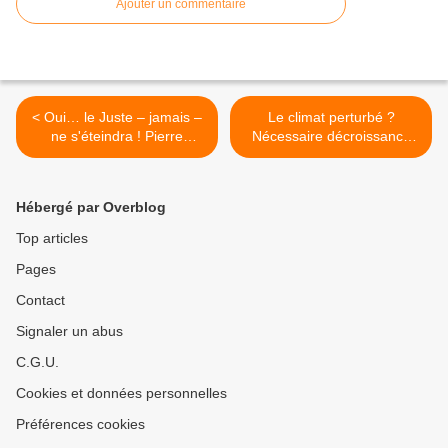
Ajouter un commentaire
< Oui… le Juste – jamais –
Le climat perturbé ?
ne s'éteindra ! Pierre
Nécessaire décroissance
Bérégovoy, et fort
face à la croyance en la
heureusement : comme
technologie qui n’est qu'un
tant et tant d'autres
mirage relevant d’un
Hébergé par Overblog
encore… des Justes !
pragmatisme homicide >
Top articles
Pages
Contact
Signaler un abus
C.G.U.
Cookies et données personnelles
Préférences cookies