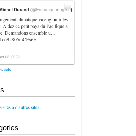
Michel Durand (
@Enmanquedeglise
)
ngement climatique va engloutir les
! Aidez ce petit pays du Pacifique à
vre. Demandons ensemble u…
//t.co/US05mCEs6E
er 08, 2022
tweets
s
sites à d'autres sites
gories