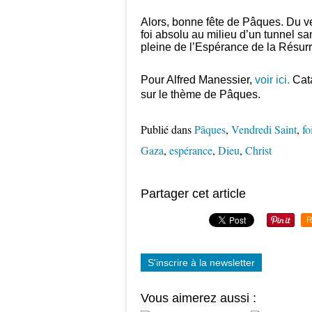
Alors, bonne fête de Pâques. Du ve
foi absolu au milieu d’un tunnel s
pleine de l’Espérance de la Résurr
Pour Alfred Manessier,
voir ici.
Cata
sur le thème de Pâques.
Publié dans
Pâques
,
Vendredi Saint
,
fo
Gaza
,
espérance
,
Dieu
,
Christ
Partager cet article
R
S'inscrire à la newsletter
Vous aimerez aussi :