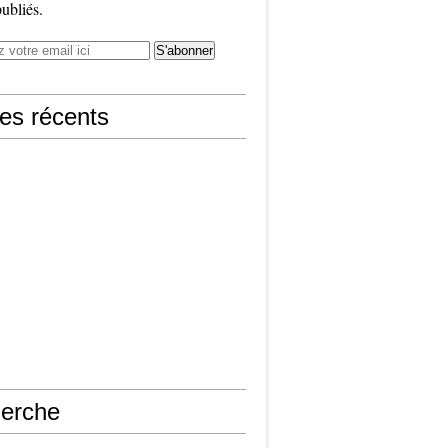
publiés.
les récents
erche