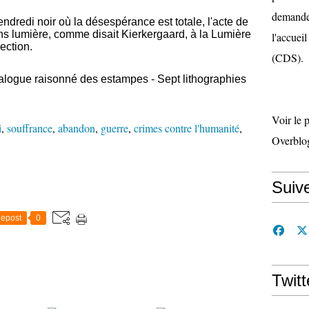
demande 
ndredi noir où la désespérance est totale, l'acte de
ans lumière, comme disait Kierkergaard, à la Lumière
l'accueil
ection.
(CDS).
logue raisonné des estampes - Sept lithographies
Voir le 
i
,
souffrance
,
abandon
,
guerre
,
crimes contre l'humanité
,
Overblo
Suiv
epost
0
Twitt