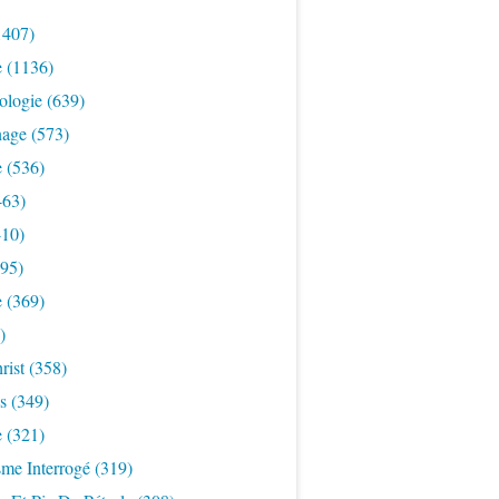
1407)
e
(1136)
ologie
(639)
nage
(573)
e
(536)
463)
10)
95)
e
(369)
)
rist
(358)
s
(349)
e
(321)
sme Interrogé
(319)