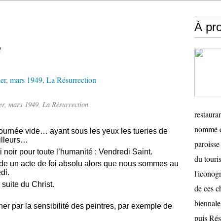
À pr
d
r, mars 1949, La Résurrection
restauran
nommé en
journée vide… ayant sous les yeux les tueries de
illeurs…
paroisse 
noir pour toute l’humanité : Vendredi Saint.
du touris
e un acte de foi absolu alors que nous sommes au
di.
l'iconog
a suite du Christ.
de ces ch
biennale
iner par la sensibilité des peintres, par exemple de
puis Ré