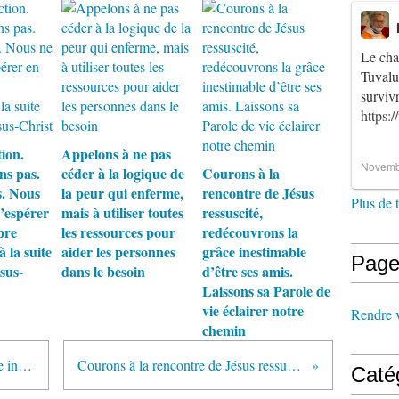
Le cha
Tuvalu
survi
https:
ion.
Appelons à ne pas
Novemb
ns pas.
céder à la logique de
Courons à la
s. Nous
la peur qui enferme,
rencontre de Jésus
Plus de 
u’espérer
mais à utiliser toutes
ressuscité,
pre
les ressources pour
redécouvrons la
à la suite
aider les personnes
grâce inestimable
Page
ésus-
dans le besoin
d’être ses amis.
Laissons sa Parole de
vie éclairer notre
Rendre vi
chemin
Chrétien, tu porteras dans ce siècle incertain le témoignage des mains inutiles et du front baissé et des paupières closes - avec le Christ Jésus
Courons à la rencontre de Jésus ressuscité, redécouvrons la grâce inestimable d’être ses amis. Laissons sa Parole de vie éclairer notre chemin
Caté