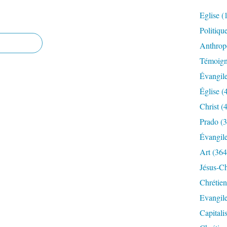
Eglise
(
Politiqu
Anthrop
Témoig
Évangil
Église
(
Christ
(4
Prado
(3
Évangil
Art
(364
Jésus-Ch
Chrétien
Evangil
Capitali