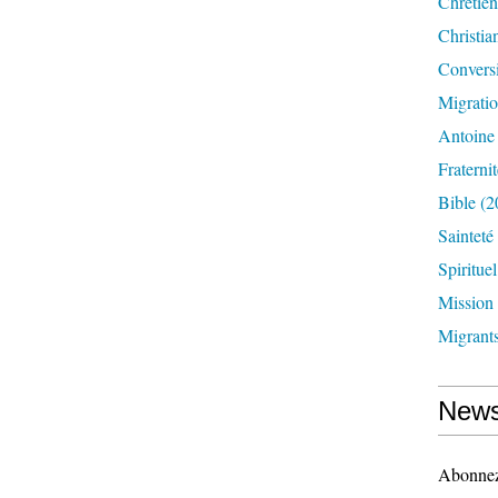
Chrétien
Christia
Convers
Migrati
Antoine
Fraternit
Bible
(2
Sainteté
Spirituel
Mission
Migrant
News
Abonnez-