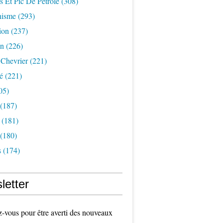
s Et Pic De Pétrole
(308)
nisme
(293)
ion
(237)
on
(226)
 Chevrier
(221)
é
(221)
05)
(187)
(181)
(180)
s
(174)
letter
vous pour être averti des nouveaux